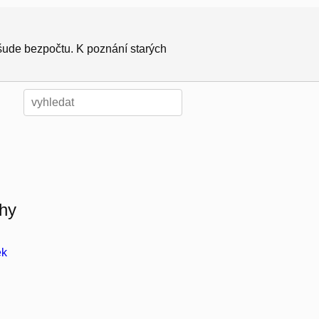
všude bezpočtu. K poznání starých
chy
ek