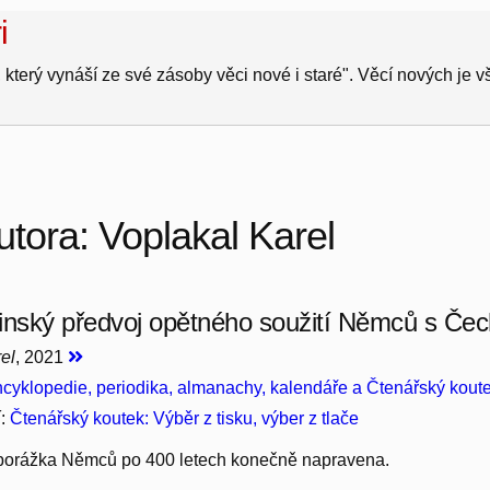
i
 který vynáší ze své zásoby věci nové i staré". Věcí nových je 
utora: Voplakal Karel
inský předvoj opětného soužití Němců s Če
el
, 2021
cyklopedie, periodika, almanachy, kalendáře a Čtenářský kout
í:
Čtenářský koutek: Výběr z tisku, výber z tlače
porážka Němců po 400 letech konečně napravena.