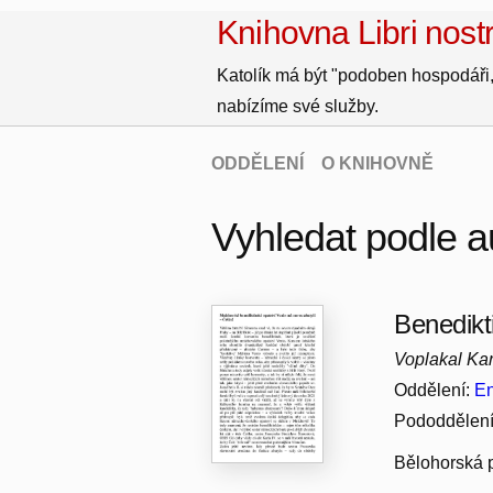
Knihovna Libri nostr
Katolík má být "podoben hospodáři,
nabízíme své služby.
ODDĚLENÍ
O KNIHOVNĚ
Vyhledat podle a
Benedikt
Voplakal Kar
Oddělení:
En
Pododdělen
Bělohorská 