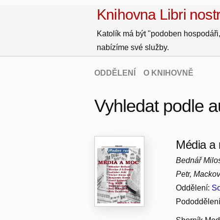
Knihovna Libri nostr
Katolík má být "podoben hospodáři,
nabízíme své služby.
ODDĚLENÍ
O KNIHOVNĚ
Vyhledat podle 
Média a
Bednář Milos
Petr, Mackov
Oddělení:
So
Pododdělen