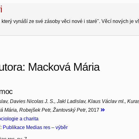
i
 který vynáší ze své zásoby věci nové i staré". Věcí nových je 
autora: Macková Mária
 moc
lav, Davies Nicolas J. S., Jakl Ladislav, Klaus Václav ml., Kur
á Mária, Robejšek Petr, Žantovský Petr
, 2017
ciologie a charita
í:
Publikace Medias res – výběr