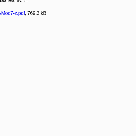
as res, sv. 7.
Moc7-z.pdf
, 769.3 kB