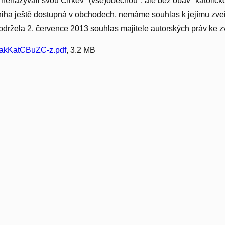
tě nenazývali svou Církev "(vše)obecnou", ale bez obav "katolick
niha ještě dostupná v obchodech, nemáme souhlas k jejímu zve
 obdržela 2. července 2013 souhlas majitele autorských práv ke zv
kKatCBuZC-z.pdf
, 3.2 MB