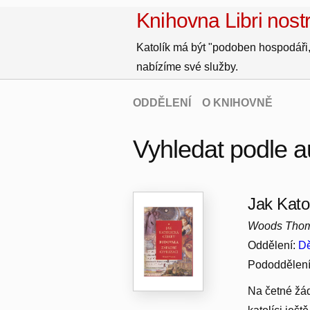
Knihovna Libri nostr
Katolík má být "podoben hospodáři,
nabízíme své služby.
ODDĚLENÍ
O KNIHOVNĚ
Vyhledat podle 
Jak Katol
Woods Thom
Oddělení:
Dě
Pododdělen
Na četné žád