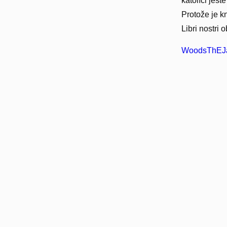
katolíci ješ
Protože je k
Libri nostri
WoodsThEJa