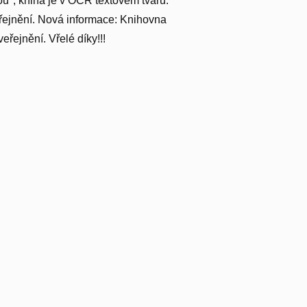
ou"; kniha je v OCR textovém tvaru.
řejnění. Nová informace: Knihovna
eřejnění. Vřelé díky!!!