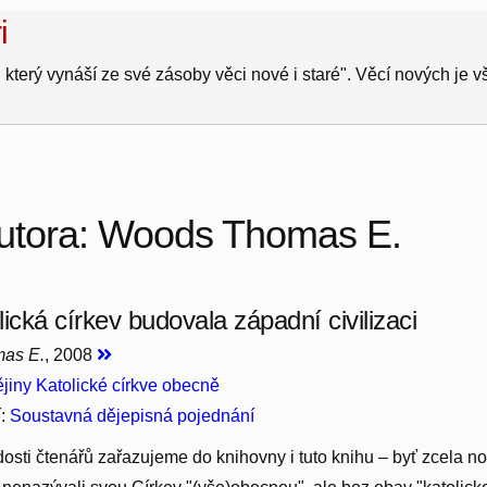
i
 který vynáší ze své zásoby věci nové i staré". Věcí nových je 
autora: Woods Thomas E.
ická církev budovala západní civilizaci
as E.
, 2008
jiny Katolické církve obecně
í:
Soustavná dějepisná pojednání
osti čtenářů zařazujeme do knihovny i tuto knihu – byť zcela n