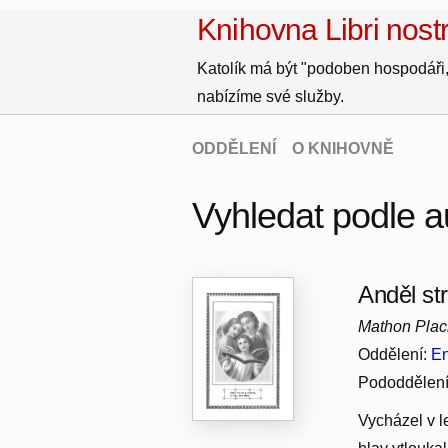
Knihovna Libri nostr
Katolík má být "podoben hospodáři,
nabízíme své služby.
ODDĚLENÍ
O KNIHOVNĚ
Vyhledat podle a
Anděl st
Mathon Plac
Oddělení:
En
Pododdělen
Vycházel v l