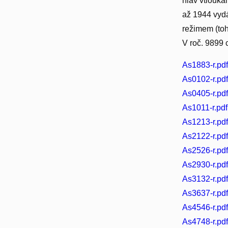
hlav vtloukal
až 1944 vyd
režimem (toh
V roč. 9899 
As1883-r.pd
As0102-r.pd
As0405-r.pd
As1011-r.pdf
As1213-r.pd
As2122-r.pd
As2526-r.pd
As2930-r.pd
As3132-r.pd
As3637-r.pd
As4546-r.pd
As4748-r.pd