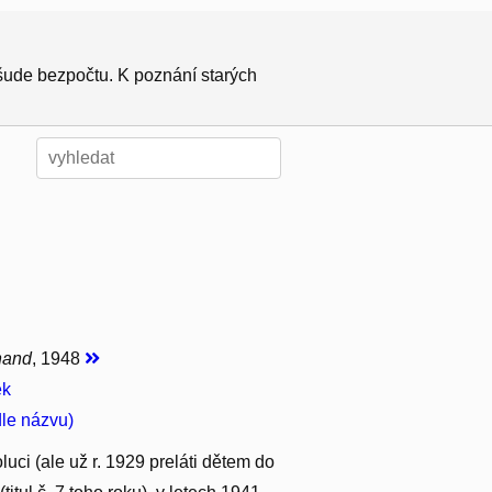
všude bezpočtu. K poznání starých
nand
, 1948
ek
dle názvu)
ci (ale už r. 1929 preláti dětem do