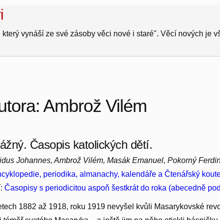
i
 který vynáší ze své zásoby věci nové i staré". Věcí nových je 
utora: Ambrož Vilém
rážný. Časopis katolických dětí.
idus Johannes, Ambrož Vilém, Masák Emanuel, Pokorný Ferdi
cyklopedie, periodika, almanachy, kalendáře a Čtenářský kout
í:
Časopisy s periodicitou aspoň šestkrát do roka (abecedně po
etech 1882 až 1918, roku 1919 nevyšel kvůli Masarykovské revolu