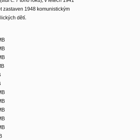
itul č. 7 toho roku), v letech 1941
t zastaven 1948 komunistickým
lických dětí.
 MB
 MB
 MB
MB
B
B
 MB
 MB
 MB
 MB
 MB
B