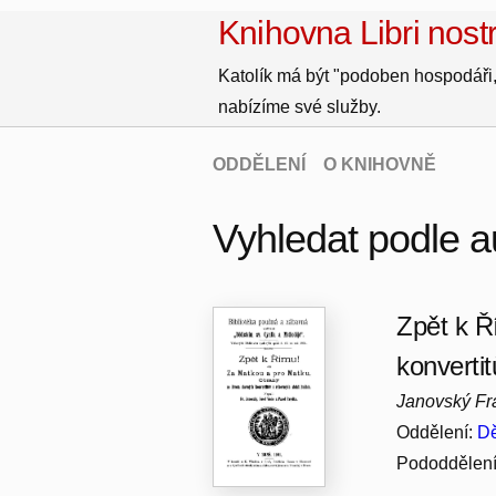
Knihovna Libri nostr
Katolík má být "podoben hospodáři,
nabízíme své služby.
ODDĚLENÍ
O KNIHOVNĚ
Vyhledat podle a
Zpět k Ř
konverti
Janovský Fra
Oddělení:
Dě
Pododdělen