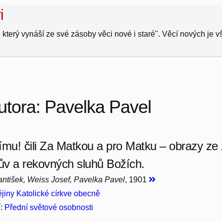
i
 který vynáší ze své zásoby věci nové i staré". Věcí nových je 
utora: Pavelka Pavel
ímu! čili Za Matkou a pro Matku – obrazy ze 
tův a rekovných sluhů Božích.
ntišek, Weiss Josef, Pavelka Pavel
, 1901
jiny Katolické církve obecně
í:
Přední světové osobnosti