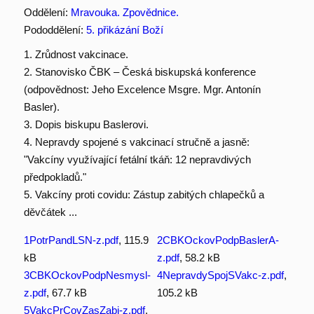
Oddělení:
Mravouka. Zpovědnice.
Pododdělení:
5. přikázání Boží
1. Zrůdnost vakcinace.
2. Stanovisko ČBK – Česká biskupská konference
(odpovědnost: Jeho Excelence Msgre. Mgr. Antonín
Basler).
3. Dopis biskupu Baslerovi.
4. Nepravdy spojené s vakcinací stručně a jasně:
"Vakcíny využívající fetální tkáň: 12 nepravdivých
předpokladů."
5. Vakcíny proti covidu: Zástup zabitých chlapečků a
děvčátek ...
1PotrPandLSN-z.pdf
, 115.9
2CBKOckovPodpBaslerA-
kB
z.pdf
, 58.2 kB
3CBKOckovPodpNesmysl-
4NepravdySpojSVakc-z.pdf
,
z.pdf
, 67.7 kB
105.2 kB
5VakcPrCovZasZabi-z.pdf
,