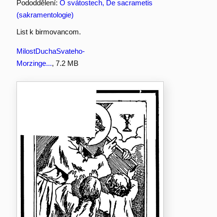
Pododdělení:
O svátostech, De sacrametis
(sakramentologie)
List k birmovancom.
MilostDuchaSvateho-
Morzinge...
, 7.2 MB