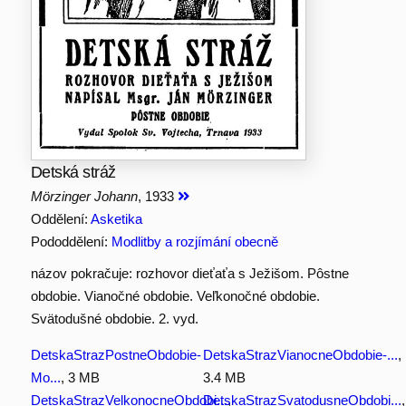
Detská stráž
Mörzinger Johann
, 1933
Oddělení:
Asketika
Pododdělení:
Modlitby a rozjímání obecně
názov pokračuje: rozhovor dieťaťa s Ježišom. Pôstne
obdobie. Vianočné obdobie. Veľkonočné obdobie.
Svätodušné obdobie. 2. vyd.
DetskaStrazPostneObdobie-
DetskaStrazVianocneObdobie-...
,
Mo...
, 3 MB
3.4 MB
DetskaStrazVelkonocneObdobi...
DetskaStrazSvatodusneObdobi...
,
,