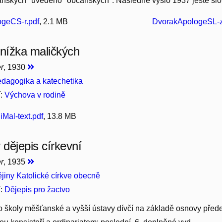
nských" uvedeno "občanských". Následně vyšlo 1937 ještě slov
geCS-r.pdf
, 2.1 MB
DvorakApologeSL-z
knížka maličkých
r
, 1930
dagogika a katechetika
í:
Výchova v rodině
al-text.pdf
, 13.8 MB
 dějepis církevní
r
, 1935
jiny Katolické církve obecně
í:
Dějepis pro žactvo
 školy měšťanské a vyšší ústavy dívčí na základě osnovy před