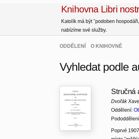
Knihovna Libri nostr
Katolík má být "podoben hospodáři,
nabízíme své služby.
ODDĚLENÍ
O KNIHOVNĚ
Vyhledat podle a
Stručná 
Dvořák Xave
Oddělení:
Ob
Pododdělen
Poprvé 1907 