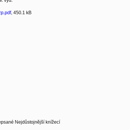
. vyd.
p.pdf
, 450.1 kB
epsané Nejdůstojnější knížecí