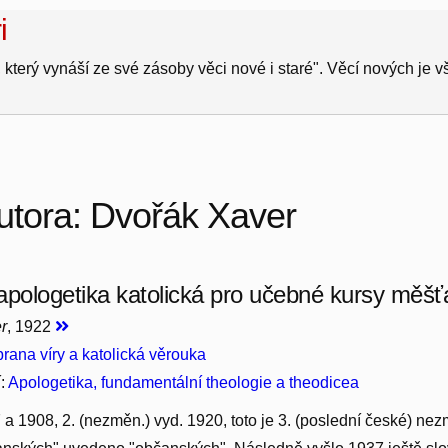
i
 který vynáší ze své zásoby věci nové i staré". Věcí nových je 
utora: Dvořák Xaver
apologetika katolická pro učebné kursy měšť
r
, 1922
rana víry a katolická věrouka
í:
Apologetika, fundamentální theologie a theodicea
a 1908, 2. (nezměn.) vyd. 1920, toto je 3. (poslední české) nezmě