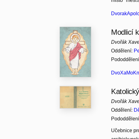
místo "měšťa
DvorakApolo
Modlicí 
Dvořák Xave
Oddělení:
Pe
Pododdělen
DvoXaMoKniM
Katolický
Dvořák Xave
Oddělení:
Dě
Pododdělen
Učebnice pro