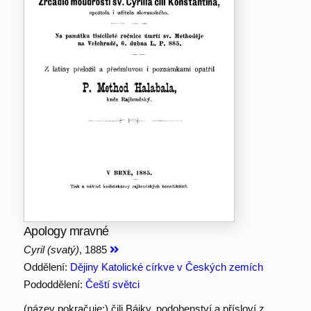
Apology mravné
Cyril (svatý)
, 1885
Oddělení:
Dějiny Katolické církve v Českých zemích
Pododdělení:
Čeští světci
(název pokračuje:) čili Bájky, podobenství a přísloví z