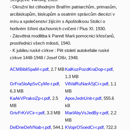
- Okružní list ctihodným Bratřím patriarchům, primasům,
arcibiskupům, biskupům a osatním správcům diecézí v
míru a společenství žijícím s Apoštolksou Stolicí o
horlivém šíření duchovních cvičení / Pius XI. 1930.
- Zásvětná modlitba k Panně Marii pomocnici křesťanů,
prostřednici všech milostí, 1940.
- K jubileu ruské církve : Pět století autokefalie ruské
církve 1448-1948 / Josef Olšr, 1948.
ACMBibliSpaM-r.pdf
, 2.7 MB
KalKozPozdKraDop-r.pdf
,
1.3 MB
GrFraSloApSvCyMe-r.pdf
,
VilValRuNarASjCi-r.pdf
, 1.1
6.3 MB
MB
KaAkVPraksiZp-r.pdf
, 2.5
AposJednUnit-r.pdf
, 555.6
MB
kB
GrivFrKrVCir-r.pdf
, 3.3 MB
MarIAbyVsJedBy-r.pdf
, 2.2
MB
DelDneDelVNab-r.pdf
, 544.1
KVoprOSoedCi-r.pdf
, 722.3