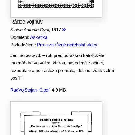
Rádce vojínův
Stojan Antonín Cyril
, 1917
Oddělení:
Asketika
Pododdělení:
Pro a za různé neřeholní stavy
Jediné čes.vyd. – rok před porážkou katolického
mocnářství ve válce, kterou, navedené zločinci,
rozpoutalo a po zásluze prohrálo; zločinci však velmi
posílili.
RadVojStojan-r0.pdf
, 4.9 MB