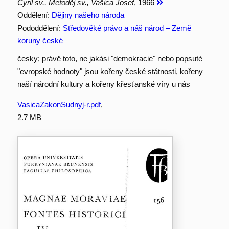
Cyril sv., Metoděj sv., Vašica Josef
, 1966
Oddělení:
Dějiny našeho národa
Pododdělení:
Středověké právo a náš národ – Země
koruny české
česky; právě toto, ne jakási "demokracie" nebo popsuté
"evropské hodnoty" jsou kořeny české státnosti, kořeny
naší národní kultury a kořeny křesťanské víry u nás
VasicaZakonSudnyj-r.pdf
,
2.7 MB