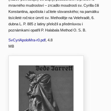
mravného mudrosloví – zrcadlo moudrosti sv. Cyrilla čili
Konstantina, apoštola i učitele slovanského; na památku
tisícileté ročnice úmrtí sv. Methoděje na Velehradě, 6.
dubna L. P. 885 z latiny přeložil a předmluvou i
poznámkami opatřil P. Halabala Method O. S. B.
SvCyriApoloMra-r0.pdf
, 4.8
MB