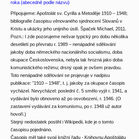
roka (abecedně podle názvu)
Připojujeme: Apoštolát sv. Cyrilla a Metoděje 1910 – 1948;
bibliografie časopisu věnovaného sjednocení Slovanů v
Kristu a ukázky jeho unijního úsilí. Špaček Michael, 2011.
Pozn.: I zde pozorujeme nešvar typický pro dobu několika
desetiletí po převratu r. 1989 – nenápadné sdělování
jakoby doba německého nacionálního socialismu, doba
okupace Československa, nebyla tak hrozná jako doba
komunistického režimu; drsný opak je ovšem pravdou.
Toto nenápadné sdělování se projevuje v nadpisu
publikace: "1910 – 1948", t. j. jakoby za okupace časopis
vycházel. Nevycházel: poslední č. 5 smělo vyjít r. 1941, a
vydávání bylo obnoveno až po osvobození, r. 1946. (O
zastavení vydávání za komunismu, po r. 1948 už autor
hovoří.)
Stejný nedostatek postihl i Wikipedii, kde je o tomto
časopisu pojednáno.
Časopis měl také svojí knižní řadu - Knihovnu Apoštolátu