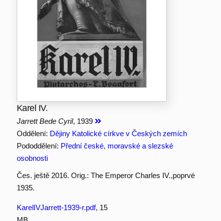
Karel IV.
Jarrett Bede Cyril
, 1939
Oddělení:
Dějiny Katolické církve v Českých zemích
Pododdělení:
Přední české, moravské a slezské
osobnosti
Čes. ještě 2016. Orig.: The Emperor Charles IV.,poprvé
1935.
KarelIVJarrett-1939-r.pdf
, 15
MB