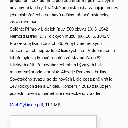
propuštění, což odmítl a podstoupil smrt spolu se svými
nevinnými farníky. Pražské arcibiskupství zahajuje proces
jeho blahořečení a nechává událost přesně historicky
zdokumentovat.
Stričně: Přímo v Lidicích (pův. 500 obyv.) 10. 6. 1942
Němci zastřelili 173 lidických mužů, pak 16. 6. 1942 v
Praze-Kobylisích dalších 26. Pobyt v německých
koncentrácích nepřežilo 53 lidických žen. V deportačním
táboře bylo v plynovém autě zvěrsky udušeno 82
lidických dětí. Po osvobození místa bývalých Lidic
minometným oddílem pluk. Alexeje Pankova, hrdiny
Sovětského svazu, se do nových Lidic postupně vrátilo
143 lidických žen a 17 dětí. Koncem r. 2019 žila už jen
poslední přeživší pamětnice německého vraždění.
MarhCyLidic-r.pdf
, 11.1 MB