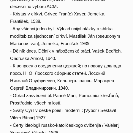
diecésního výboru ACM.
- Kristus v církvi. Grivec Fran(c) Xaver, Jemelka,
František, 1938.
- Aby všichni jedno byli. Výklad unijní otázky a sbírka
modliteb za sjednocení církví. Mastiliak Ján (pseudonym
Marianov Ivan), Jemelka, František 1939.
- Dělník dnes. Dělník v náboženské práci. Vašek Bedřich,
Ondruška Arnošt, 1940.
- К вопросу о соединении церквей; по поводу доклада
проф. Н. О. Лосского сборник статей. Лосский
Николай Онуфриевич, Кельнеръ Iоаннь, Маракуев
Сергей Владимирович, 1940.
- Obřad zasvěcení bl. Panně Marii, Pomocnici křesťanů,
Prostřednici všech milostí.
- Svatý Cyril v české poesii moderní : [Výbor / Sestavil
Vilém Bitnar] 1927.
- Čerty ideologii russko-katoličeskogo dviženija / Valelerij
Sergejevič Vilinskij, 1928.