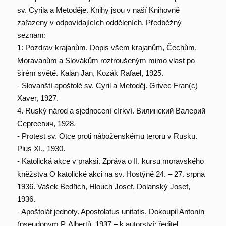
sv. Cyrila a Metoděje. Knihy jsou v naší Knihovně
zařazeny v odpovídajících odděleních. Předběžný
seznam:
1: Pozdrav krajanům. Dopis všem krajanům, Čechům,
Moravanům a Slovákům roztroušeným mimo vlast po
širém světě. Kalan Jan, Kozák Rafael, 1925.
- Slovanští apoštolé sv. Cyril a Metoděj. Grivec Fran(c)
Xaver, 1927.
4. Ruský národ a sjednocení církví. Вилинский Валерий
Сергеевич, 1928.
- Protest sv. Otce proti náboženskému teroru v Rusku.
Pius XI., 1930.
- Katolická akce v praksi. Zpráva o II. kursu moravského
kněžstva O katolické akci na sv. Hostýně 24. – 27. srpna
1936. Vašek Bedřich, Hlouch Josef, Dolanský Josef,
1936.
- Apoštolát jednoty. Apostolatus unitatis. Dokoupil Antonín
(pseudonym P. Alberti), 1937 – k autorství: ředitel