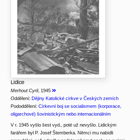
Lidice
Merhout Cyril
, 1945
Oddělení:
Dějiny Katolické církve v Českých zemích
Pododdělení:
Církevní boj se socialismem (korporace,
oligarchové) šovinistickým nebo internacionálním
V r. 1945 vyšlo šest vyd., poté už nevyšlo. Lidickým
farářem byl P. Josef Štemberka. Němci mu nabídli