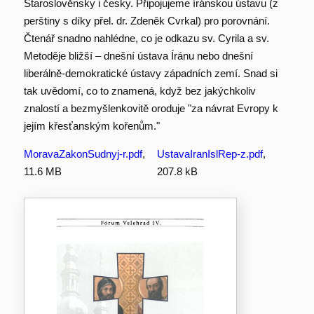
Staroslověnsky i česky. Připojujeme íránskou ústavu (z
perštiny s díky přel. dr. Zdeněk Cvrkal) pro porovnání.
Čtenář snadno nahlédne, co je odkazu sv. Cyrila a sv.
Metoděje bližší – dnešní ústava Íránu nebo dnešní
liberálně-demokratické ústavy západních zemí. Snad si
tak uvědomí, co to znamená, když bez jakýchkoliv
znalostí a bezmyšlenkovitě oroduje "za návrat Evropy k
jejím křesťanským kořenům."
MoravaZakonSudnyj-r.pdf
,
UstavaIranIslRep-z.pdf
,
11.6 MB
207.8 kB