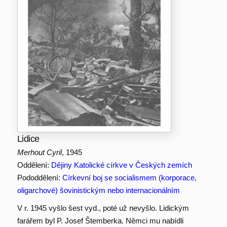
Lidice
Merhout Cyril
, 1945
Oddělení:
Dějiny Katolické církve v Českých zemích
Pododdělení:
Církevní boj se socialismem (korporace,
oligarchové) šovinistickým nebo internacionálním
V r. 1945 vyšlo šest vyd., poté už nevyšlo. Lidickým
farářem byl P. Josef Štemberka. Němci mu nabídli