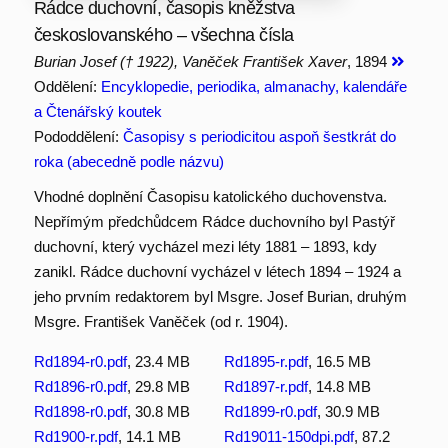
Rádce duchovní, časopis kněžstva
českoslovanského – všechna čísla
Burian Josef († 1922), Vaněček František Xaver
, 1894
Oddělení:
Encyklopedie, periodika, almanachy, kalendáře
a Čtenářský koutek
Pododdělení:
Časopisy s periodicitou aspoň šestkrát do
roka (abecedně podle názvu)
Vhodné doplnění Časopisu katolického duchovenstva.
Nepřímým předchůdcem Rádce duchovního byl Pastýř
duchovní, který vycházel mezi léty 1881 – 1893, kdy
zanikl. Rádce duchovní vycházel v létech 1894 – 1924 a
jeho prvním redaktorem byl Msgre. Josef Burian, druhým
Msgre. František Vaněček (od r. 1904).
Rd1894-r0.pdf
, 23.4 MB
Rd1895-r.pdf
, 16.5 MB
Rd1896-r0.pdf
, 29.8 MB
Rd1897-r.pdf
, 14.8 MB
Rd1898-r0.pdf
, 30.8 MB
Rd1899-r0.pdf
, 30.9 MB
Rd1900-r.pdf
, 14.1 MB
Rd19011-150dpi.pdf
, 87.2