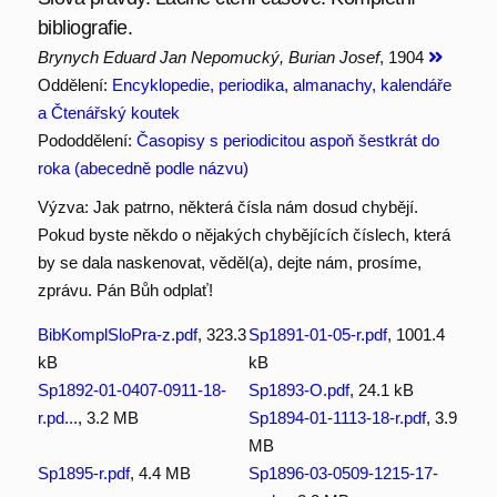
bibliografie.
Brynych Eduard Jan Nepomucký, Burian Josef
, 1904
Oddělení:
Encyklopedie, periodika, almanachy, kalendáře
a Čtenářský koutek
Pododdělení:
Časopisy s periodicitou aspoň šestkrát do
roka (abecedně podle názvu)
Výzva: Jak patrno, některá čísla nám dosud chybějí.
Pokud byste někdo o nějakých chybějících číslech, která
by se dala naskenovat, věděl(a), dejte nám, prosíme,
zprávu. Pán Bůh odplať!
BibKomplSloPra-z.pdf
, 323.3
Sp1891-01-05-r.pdf
, 1001.4
kB
kB
Sp1892-01-0407-0911-18-
Sp1893-O.pdf
, 24.1 kB
r.pd...
, 3.2 MB
Sp1894-01-1113-18-r.pdf
, 3.9
MB
Sp1895-r.pdf
, 4.4 MB
Sp1896-03-0509-1215-17-