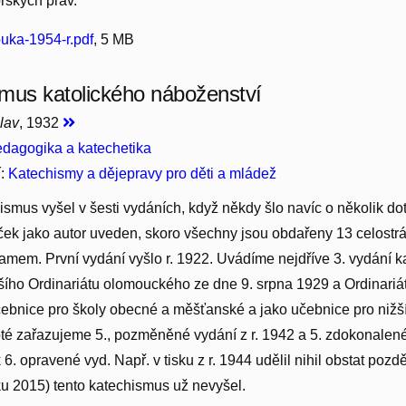
orských práv.
uka-1954-r.pdf
, 5 MB
mus katolického náboženství
lav
, 1932
dagogika a katechetika
í:
Katechismy a dějepravy pro děti a mládež
ismus vyšel v šesti vydáních, když někdy šlo navíc o několik doti
ček jako autor uveden, skoro všechny jsou obdařeny 13 celost
namem. První vydání vyšlo r. 1922. Uvádíme nejdříve 3. vydání 
šího Ordinariátu olomouckého ze dne 9. srpna 1929 a Ordinari
ebnice pro školy obecné a měšťanské a jako učebnice pro nižší t
oté zařazujeme 5., pozměněné vydání z r. 1942 a 5. zdokonalené v
 6. opravené vyd. Např. v tisku z r. 1944 udělil nihil obstat poz
oku 2015) tento katechismus už nevyšel.