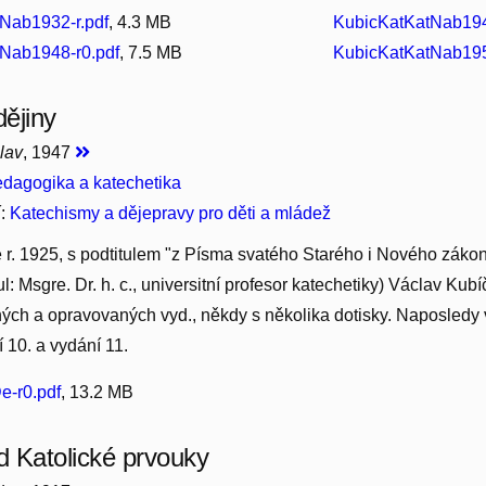
Nab1932-r.pdf
, 4.3 MB
KubicKatKatNab194
Nab1948-r0.pdf
, 7.5 MB
KubicKatKatNab195
dějiny
lav
, 1947
dagogika a katechetika
í:
Katechismy a dějepravy pro děti a mládež
 r. 1925, s podtitulem "z Písma svatého Starého i Nového zákon
ul: Msgre. Dr. h. c., universitní profesor katechetiky) Václav Ku
h a opravovaných vyd., někdy s několika dotisky. Naposledy v
í 10. a vydání 11.
e-r0.pdf
, 13.2 MB
 Katolické prvouky