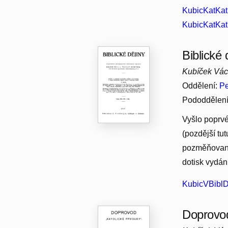
KubicKatKat
KubicKatKat
Biblické 
Kubíček Vác
Oddělení:
Pe
Pododdělen
Vyšlo poprvé
(pozdější tut
pozměňovanýc
dotisk vydán
KubicVBiblD
Doprovod