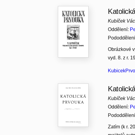
Katolická
Kubíček Vác
Oddělení:
Pe
Pododdělen
Obrázkové vy
vyd. 8. z r. 1
KubicekPrvo
Katolick
Kubíček Vác
Oddělení:
Pe
Pododdělen
Zatím (k r. 