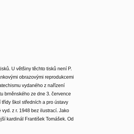
sků. U většiny těchto tisků není P.
ránkovými obrazovými reprodukcemi
katechismu vydaného z nařízení
átu brněnského ze dne 3. července
řídy škol středních a pro ústavy
yd. z r. 1948 bez ilustrací. Jako
dější kardinál František Tomášek. Od