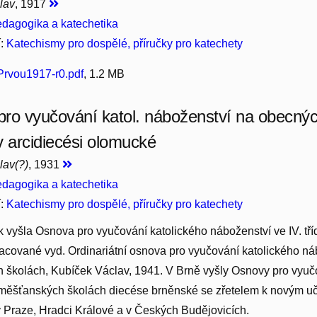
lav
, 1917
dagogika a katechetika
í:
Katechismy pro dospělé, příručky pro katechety
rvou1917-r0.pdf
, 1.2 MB
ro vyučování katol. náboženství na obecný
v arcidiecési olomucké
lav(?)
, 1931
dagogika a katechetika
í:
Katechismy pro dospělé, příručky pro katechety
 vyšla Osnova pro vyučování katolického náboženství ve IV. tř
racované vyd. Ordinariátní osnova pro vyučování katolického n
školách, Kubíček Václav, 1941. V Brně vyšly Osnovy pro vyučo
měšťanských školách diecése brněnské se zřetelem k novým u
v Praze, Hradci Králové a v Českých Budějovicích.