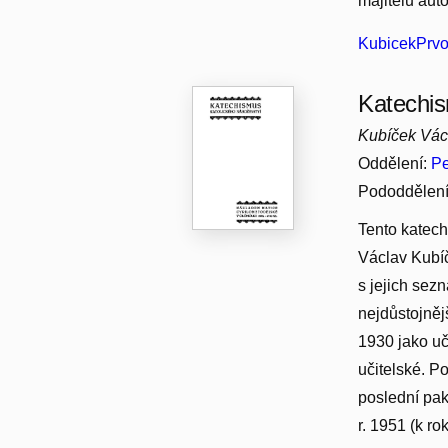
majitelů aut
KubicekPrvo
Katechis
Kubíček Vác
Oddělení:
Pe
Pododdělen
Tento katech
Václav Kubí
s jejich sez
nejdůstojněj
1930 jako uč
učitelské. P
poslední pak
r. 1951 (k r