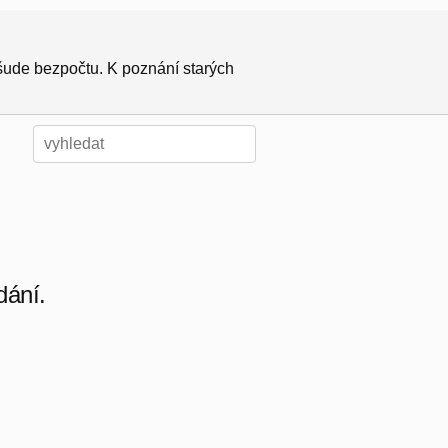
všude bezpočtu. K poznání starých
dání.