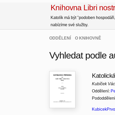
Knihovna Libri nostr
Katolík má být "podoben hospodáři,
nabízíme své služby.
ODDĚLENÍ
O KNIHOVNĚ
Vyhledat podle a
Katolická
Kubíček Vác
Oddělení:
Pe
Pododdělen
KubicekPrvo