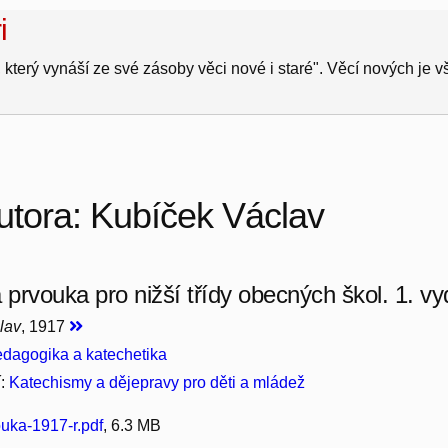
i
 který vynáší ze své zásoby věci nové i staré". Věcí nových je 
utora: Kubíček Václav
 prvouka pro nižší třídy obecných škol. 1. vy
lav
, 1917
dagogika a katechetika
í:
Katechismy a dějepravy pro děti a mládež
uka-1917-r.pdf
, 6.3 MB