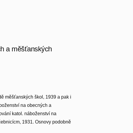
ch a měšťanských
ídě měšťanských škol, 1939 a pak i
áboženství na obecných a
vání katol. náboženství na
čebnicícm, 1931. Osnovy podobně