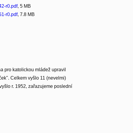
2-r0.pdf
, 5 MB
1-r0.pdf
, 7.8 MB
a pro katolickou mládež upravil
bíček". Celkem vyšlo 11 (nevelmi)
yšlo r. 1952, zařazujeme poslední