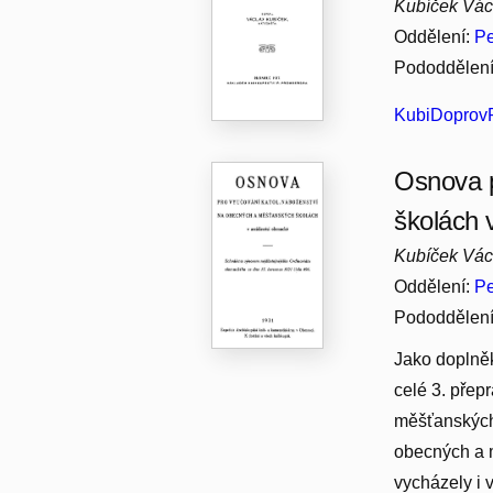
Kubíček Vác
Oddělení:
Pe
Pododdělen
KubiDoprovP
Osnova p
školách 
Kubíček Vác
Oddělení:
Pe
Pododdělen
Jako doplněk
celé 3. přep
měšťanských 
obecných a 
vycházely i 