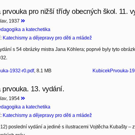
 prvouka pro nižší třídy obecných škol. 11. v
lav
, 1937
dagogika a katechetika
í:
Katechismy a dějepravy pro děti a mládež
dání s 54 obrázky mistra Jana Köhlera; poprvé byly tyto obrázk
932.
uka-1932-r0.pdf
, 8.1 MB
KubicekPrvouka-193
á prvouka. 13. vydání.
lav
, 1954
dagogika a katechetika
í:
Katechismy a dějepravy pro děti a mládež
2012) poslední vydání a jediné s ilustracemi Vojtěcha Kubašty 