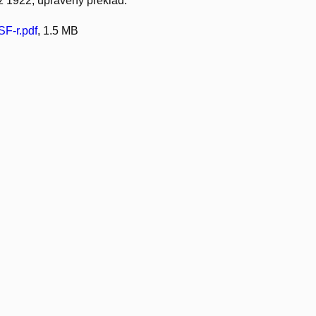
ž 1922, upravený překlad.
F-r.pdf
, 1.5 MB