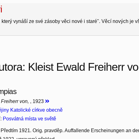
i
 který vynáší ze své zásoby věci nové i staré". Věcí nových je 
tora: Kleist Ewald Freiherr v
impias
 Freiherr von,
, 1923
jiny Katolické církve obecně
í:
Posvátná místa ve světě
d. Předtím 1921. Orig. pravděp. Auffallende Erscheinungen an dem