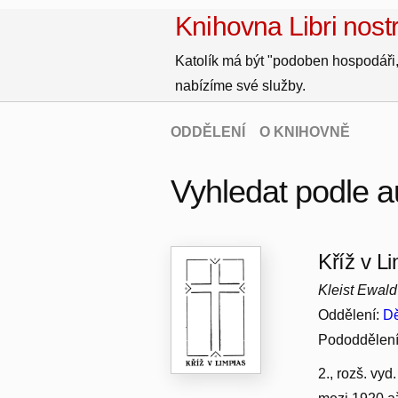
Knihovna Libri nostr
Katolík má být "podoben hospodáři,
nabízíme své služby.
ODDĚLENÍ
O KNIHOVNĚ
Vyhledat podle au
Kříž v L
Kleist Ewald
Oddělení:
Dě
Pododdělen
2., rozš. vy