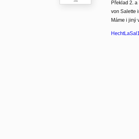
Překlad 2. a
von Salette 
Máme i jiný 
HechtLaSal1