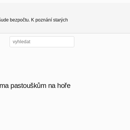
všude bezpočtu. K poznání starých
věma pastouškům na hoře