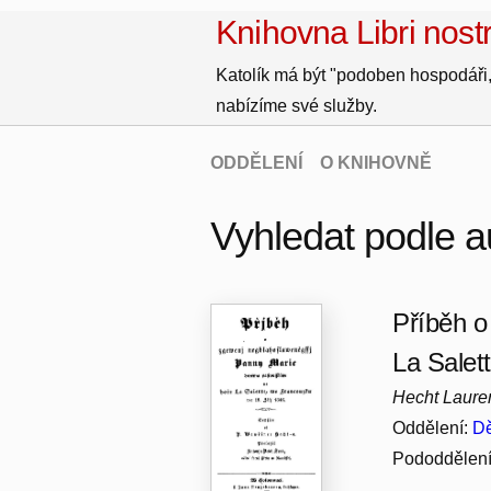
Knihovna Libri nostr
Katolík má být "podoben hospodáři,
nabízíme své služby.
ODDĚLENÍ
O KNIHOVNĚ
Vyhledat podle a
Příběh o
La Salet
Hecht Laure
Oddělení:
Dě
Pododdělen