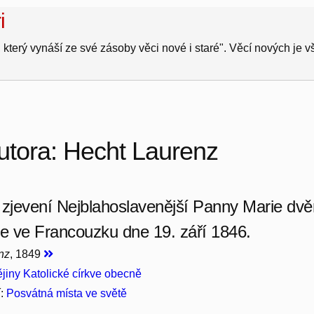
i
 který vynáší ze své zásoby věci nové i staré". Věcí nových je 
utora: Hecht Laurenz
 zjevení Nejblahoslavenější Panny Marie d
te ve Francouzku dne 19. září 1846.
nz
, 1849
jiny Katolické církve obecně
í:
Posvátná místa ve světě