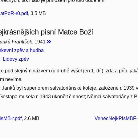
i věcných; tak i tato je přínosem pro toto oddělení.
atPoR-r0.pdf
, 3.5 MB
jkrásnějších písní Matce Boží
anků František
, 1941
rkevní zpěv a hudba
í:
Lidový zpěv
e pod stejným názvem (u druhé vyšel jen 1. díl); zda a příp. ja
ím nevíme.
n Janků byl superiorem salvatoriánské koleje, založené r. 1939 
stapa musela r. 1943 ukončit činnost; Němci salvatoriány z Prah
sMB-r.pdf
, 2.6 MB
VenecNejkPisMBF-1