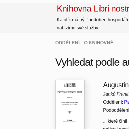
Knihovna Libri nostr
Katolík má být "podoben hospodáři,
nabízíme své služby.
ODDĚLENÍ
O KNIHOVNĚ
Vyhledat podle a
Augustin.
Janků Frant
Oddělení:
Pa
Pododdělen
... které čin