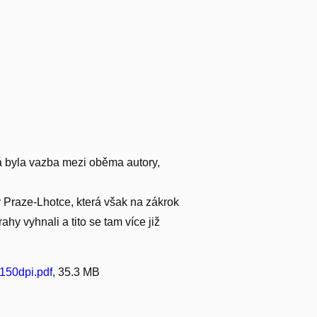
ká byla vazba mezi oběma autory,
v Praze-Lhotce, která však na zákrok
y vyhnali a tito se tam více již
50dpi.pdf
, 35.3 MB