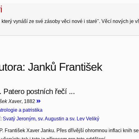
i
 který vynáší ze své zásoby věci nové i staré". Věcí nových je 
utora: Janků František
 Patero postních řečí ...
išek Xaver
, 1882
trologie a patristika
í:
Svatý Jeroným, sv. Augustin a sv. Lev Veliký
il P. František Xaver Janku. Přes dřívější ohromnou inflaci knih s