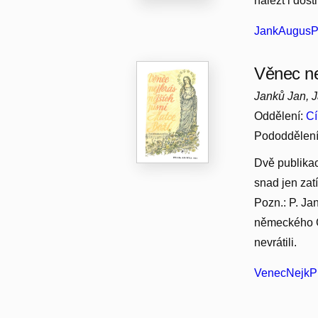
nalézt i dost
JankAugusP
Věnec ne
Janků Jan, J
Oddělení:
Cí
Pododdělen
Dvě publikac
snad jen zat
Pozn.: P. Ja
německého Ge
nevrátili.
VenecNejkPi