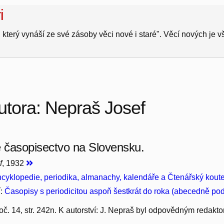
i
 který vynáší ze své zásoby věci nové i staré". Věcí nových je 
utora: Nepraš Josef
é časopisectvo na Slovensku.
f
, 1932
cyklopedie, periodika, almanachy, kalendáře a Čtenářský kout
í:
Časopisy s periodicitou aspoň šestkrát do roka (abecedně po
roč. 14, str. 242n. K autorství: J. Nepraš byl odpovědným redakto