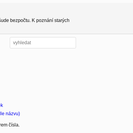
všude bezpočtu. K poznání starých
ek
dle názvu)
rem čísla.