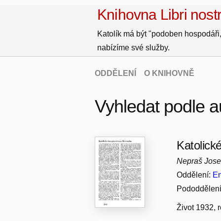
Knihovna Libri nostr
Katolík má být "podoben hospodáři,
nabízíme své služby.
ODDĚLENÍ
O KNIHOVNĚ
Vyhledat podle a
Katolick
Nepraš Jose
Oddělení:
En
Pododdělen
Život 1932, 