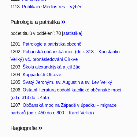
1113
Publikace Medias res – výběr
Patrologie a patristika
počet titulů v oddělení: 70 [
statistika
]
1201
Patrologie a patristika obecně
1202
Pohanská občanská moc (do r. 313 – Konstantin
Veliký) vč. pronásledování Církve
1203
Škola alexandrijská a její žáci
1204
Kappadočtí Otcové
1205
Svatý Jeroným, sv. Augustin a sv. Lev Veliký
1206
Ostatní literatura období katolické občanské moci
(od r. 313 do r. 450)
1207
Občanská moc na Západě v úpadku – migrace
barbarů (od r. 450 do r. 800 – Karel Veliký)
Hagiografie