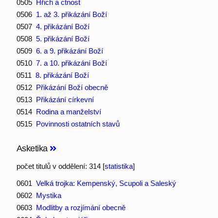
0505
Hřich a ctnost
0506
1. až 3. přikázání Boží
0507
4. přikázání Boží
0508
5. přikázání Boží
0509
6. a 9. přikázání Boží
0510
7. a 10. přikázání Boží
0511
8. přikázání Boží
0512
Přikázání Boží obecně
0513
Přikázání církevní
0514
Rodina a manželství
0515
Povinnosti ostatních stavů
Asketika
počet titulů v oddělení: 314 [
statistika
]
0601
Velká trojka: Kempenský, Scupoli a Saleský
0602
Mystika
0603
Modlitby a rozjímání obecně