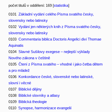
počet titulů v oddělení: 169 [
statistika
]
0101
Základní vydání celého Písma svatého česky,
slovensky nebo latinsky
0102
Vydání jen některých knih z Písma svatého česky,
slovensky nebo latinsky
0103
Commentaria biblica Doctoris Angelici divi Thomae
Aquinatis
0104
Slavné Sušilovy exegese – nejlepší výklady
Nového zákona v češtině
0105
Čtení z Písma svatého – vhodné i jako četba dětem
a pro mládež
0106
Konkordance české, slovenské nebo latinské,
slovní i věcné
0107
Biblické dějiny
0108
Biblické slovníky a atlasy
0109
Biblická theologie
0110
Synopse, harmonizace evangelií