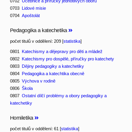
0702
Učebnice a příručky jednotlivých oborů
0703
Lidové misie
0704
Apoštolát
Pedagogika a katechetika
počet titulů v oddělení: 209 [
statistika
]
0801
Katechismy a dějepravy pro děti a mládež
0802
Katechismy pro dospělé, příručky pro katechety
0803
Dějiny pedagogiky a katechetiky
0804
Pedagogika a katechtika obecně
0805
Výchova v rodině
0806
Škola
0807
Ostatní dílčí problémy a obory pedagogiky a
katechetiky
Homiletika
počet titulů v oddělení: 61 [
statistika
]