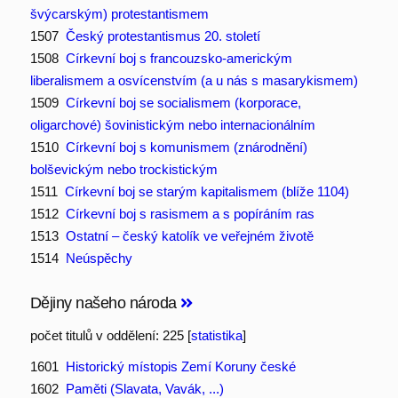
švýcarským) protestantismem
1507
Český protestantismus 20. století
1508
Církevní boj s francouzsko-americkým
liberalismem a osvícenstvím (a u nás s masarykismem)
1509
Církevní boj se socialismem (korporace,
oligarchové) šovinistickým nebo internacionálním
1510
Církevní boj s komunismem (znárodnění)
bolševickým nebo trockistickým
1511
Církevní boj se starým kapitalismem (blíže 1104)
1512
Církevní boj s rasismem a s popíráním ras
1513
Ostatní – český katolík ve veřejném životě
1514
Neúspěchy
Dějiny našeho národa
počet titulů v oddělení: 225 [
statistika
]
1601
Historický místopis Zemí Koruny české
1602
Paměti (Slavata, Vavák, ...)