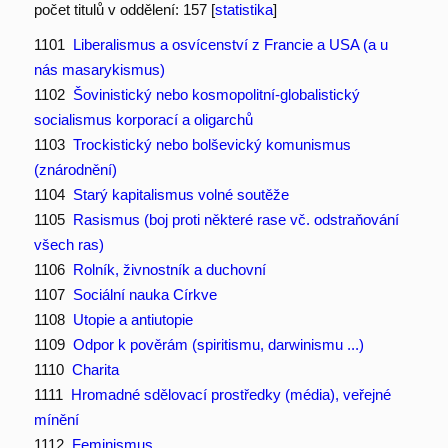
počet titulů v oddělení: 157 [
statistika
]
1101
Liberalismus a osvícenství z Francie a USA (a u
nás masarykismus)
1102
Šovinistický nebo kosmopolitní-globalistický
socialismus korporací a oligarchů
1103
Trockistický nebo bolševický komunismus
(znárodnění)
1104
Starý kapitalismus volné soutěže
1105
Rasismus (boj proti některé rase vč. odstraňování
všech ras)
1106
Rolník, živnostník a duchovní
1107
Sociální nauka Církve
1108
Utopie a antiutopie
1109
Odpor k pověrám (spiritismu, darwinismu ...)
1110
Charita
1111
Hromadné sdělovací prostředky (média), veřejné
mínění
1112
Feminismus