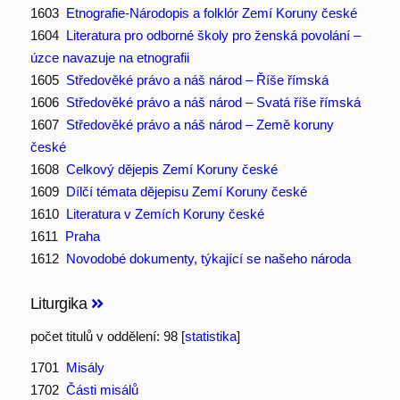
1603
Etnografie-Národopis a folklór Zemí Koruny české
1604
Literatura pro odborné školy pro ženská povolání –
úzce navazuje na etnografii
1605
Středověké právo a náš národ – Říše římská
1606
Středověké právo a náš národ – Svatá říše římská
1607
Středověké právo a náš národ – Země koruny
české
1608
Celkový dějepis Zemí Koruny české
1609
Dílčí témata dějepisu Zemí Koruny české
1610
Literatura v Zemích Koruny české
1611
Praha
1612
Novodobé dokumenty, týkající se našeho národa
Liturgika
počet titulů v oddělení: 98 [
statistika
]
1701
Misály
1702
Části misálů