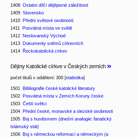
1408
Ostatní dílčí dějěpisné záležitosti
1409
Slovensko
1410
Přední světové osobnosti
1411
Posvátná místa ve světě
1412
Neslovanský Východ
1413
Dokumenty sněmů církevních
1414
Řeckokatolická církev
Dějiny Katolické církve v Českých zemích
počet titulů v oddělení: 300 [
statistika
]
1501
Bibliografie české katolické literatury
1502
Posvátná místa v Zemích Koruny české
1503
Čeští světci
1504
Přední české, moravské a slezské osobnosti
1505
Boj s husitismem (dnešní analogie: fanatický
Islámský stát)
1506
Boj s německou reformací a německým (a