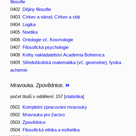
filosofie
0402
Dějiny filosofie
0403
Církev a národ, Církev a stát
0404
Logika
0405
Noetika
0406
Ontologie vč. Kosmologie
0407
Filosofická psychologie
0408
Knihy nakladatelství Academia Bohemica
0409
Středoškolská matematika (vč. geometrie), fysika
achemie
Mravouka. Zpovědnice.
počet titulů v oddělení: 157 [
statistika
]
0501
Kompletní zpracování mravouky
0502
Mravouka pro žactvo
0503
Zpovědnice
0504
Filosofická ethika a esthetika