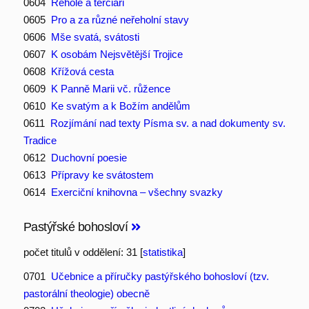
0604
Řehole a terciáři
0605
Pro a za různé neřeholní stavy
0606
Mše svatá, svátosti
0607
K osobám Nejsvětější Trojice
0608
Křížová cesta
0609
K Panně Marii vč. růžence
0610
Ke svatým a k Božím andělům
0611
Rozjímání nad texty Písma sv. a nad dokumenty sv.
Tradice
0612
Duchovní poesie
0613
Přípravy ke svátostem
0614
Exerciční knihovna – všechny svazky
Pastýřské bohosloví
počet titulů v oddělení: 31 [
statistika
]
0701
Učebnice a příručky pastýřského bohosloví (tzv.
pastorální theologie) obecně