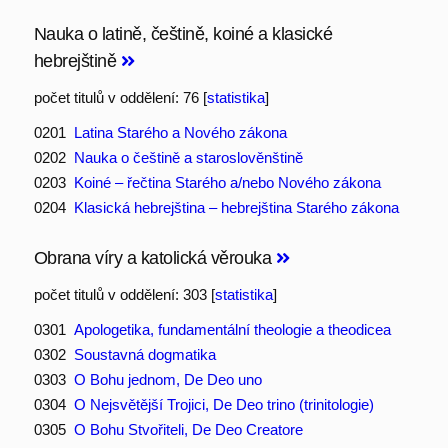
Nauka o latině, češtině, koiné a klasické
hebrejštině
počet titulů v oddělení: 76 [
statistika
]
0201
Latina Starého a Nového zákona
0202
Nauka o češtině a staroslověnštině
0203
Koiné – řečtina Starého a/nebo Nového zákona
0204
Klasická hebrejština – hebrejština Starého zákona
Obrana víry a katolická věrouka
počet titulů v oddělení: 303 [
statistika
]
0301
Apologetika, fundamentální theologie a theodicea
0302
Soustavná dogmatika
0303
O Bohu jednom, De Deo uno
0304
O Nejsvětější Trojici, De Deo trino (trinitologie)
0305
O Bohu Stvořiteli, De Deo Creatore