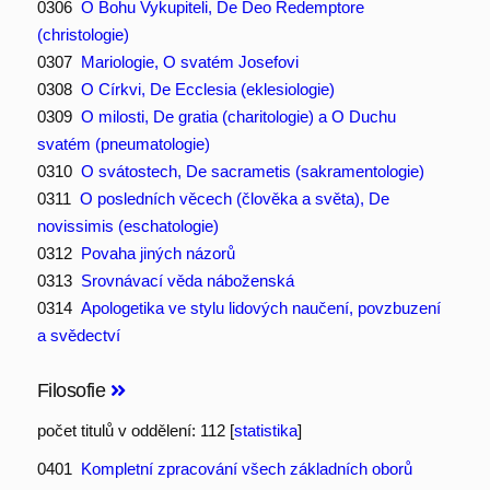
0306
O Bohu Vykupiteli, De Deo Redemptore
(christologie)
0307
Mariologie, O svatém Josefovi
0308
O Církvi, De Ecclesia (eklesiologie)
0309
O milosti, De gratia (charitologie) a O Duchu
svatém (pneumatologie)
0310
O svátostech, De sacrametis (sakramentologie)
0311
O posledních věcech (člověka a světa), De
novissimis (eschatologie)
0312
Povaha jiných názorů
0313
Srovnávací věda náboženská
0314
Apologetika ve stylu lidových naučení, povzbuzení
a svědectví
Filosofie
počet titulů v oddělení: 112 [
statistika
]
0401
Kompletní zpracování všech základních oborů