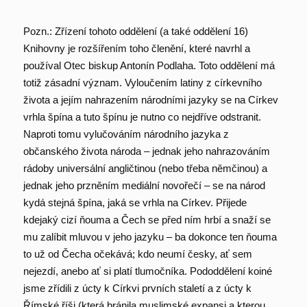
Pozn.: Zřízení tohoto oddělení (a také oddělení 16)
Knihovny je rozšířením toho členění, které navrhl a
používal Otec biskup Antonín Podlaha. Toto oddělení má
totiž zásadní význam. Vyloučením latiny z církevního
života a jejím nahrazením národními jazyky se na Církev
vrhla špína a tuto špínu je nutno co nejdříve odstranit.
Naproti tomu vylučováním národního jazyka z
občanského života národa – jednak jeho nahrazováním
rádoby universální angličtinou (nebo třeba němčinou) a
jednak jeho przněním mediální novořečí – se na národ
kydá stejná špína, jaká se vrhla na Církev. Přijede
kdejaký cizí ňouma a Čech se před ním hrbí a snaží se
mu zalíbit mluvou v jeho jazyku – ba dokonce ten ňouma
to už od Čecha očekává; kdo neumí česky, ať sem
nejezdí, anebo ať si platí tlumočníka. Pododdělení koiné
jsme zřídili z úcty k Církvi prvních staletí a z úcty k
Římské říši (která bránila muslimské expansi a kterou