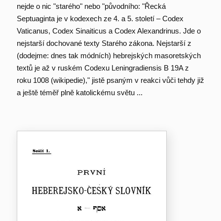
nejde o nic "starého" nebo "původního: "Řecká
Septuaginta je v kodexech ze 4. a 5. století – Codex
Vaticanus, Codex Sinaiticus a Codex Alexandrinus. Jde o
nejstarší dochované texty Starého zákona. Nejstarší z
(dodejme: dnes tak módních) hebrejských masoretských
textů je až v ruském Codexu Leningradiensis B 19A z
roku 1008 (wikipedie)," jistě psaným v reakci vůči tehdy již
a ještě téměř plně katolickému světu ...