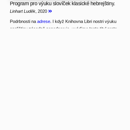
Program pro výuku slovíček klasické hebrejštiny.
Linhart Luděk
, 2020
Podrbnosti na
adrese
. I když Knihovna Libri nostri výuku
angličtiny zásadně nepodporuje, uvádíme tento titul proto,
že autor má možnost svůj program uzpůsobit pro výuku
klasické hebrejštiny, v čemž jej i Vy můžete podpořit.
Veteris Testamenti concordantiae hebraicae atque