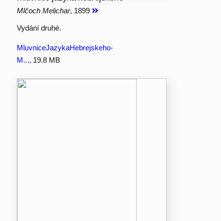
Mlčoch Melichar
, 1899
Vydání druhé.
MluvniceJazykaHebrejskeho-
M...
, 19.8 MB