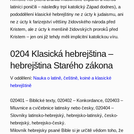
latiníci poničili – následky trpí katolický Západ dodnes), a
pododdělení klasické hebrejštiny ne z úcty k judaismu, ani
ne z úcty k farizejství většiny židovského národa před
Kristem, ale z úcty k menšině židovských proroků před
Kristem – jen oni již tehdy měli implicitní katolickou víru.
0204 Klasická hebrejština –
hebrejština Starého zákona
V oddělení:
Nauka o latině, češtině, koiné a klasické
hebrejštině
020401 – Biblické texty, 020402 – Konkordance, 020403 –
Mluvnice a cvičebnice latinsky nebo česky, 020404 –
Slovníky latinsko-hebrejský, hebrejsko-latinský, česko-
hebrejský, hebrejsko-český.
Milovník hebrejsky psané Bible si je určitě vědom toho, že