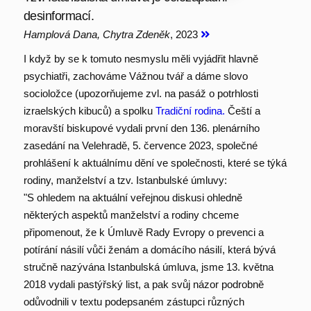
desinformací.
Hamplová Dana, Chytra Zdeněk
, 2023
I když by se k tomuto nesmyslu měli vyjádřit hlavně
psychiatři, zachováme Vážnou tvář a dáme slovo
socioložce (upozorňujeme zvl. na pasáž o potrhlosti
izraelských kibuců) a spolku
Tradiční rodina.
Čeští a
moravští biskupové vydali první den 136. plenárního
zasedání na Velehradě, 5. července 2023, společné
prohlášení k aktuálnímu dění ve společnosti, které se týká
rodiny, manželství a tzv. Istanbulské úmluvy:
"S ohledem na aktuální veřejnou diskusi ohledně
některých aspektů manželství a rodiny chceme
připomenout, že k Úmluvě Rady Evropy o prevenci a
potírání násilí vůči ženám a domácího násilí, která bývá
stručně nazývána Istanbulská úmluva, jsme 13. května
2018 vydali pastýřský list, a pak svůj názor podrobně
odůvodnili v textu podepsaném zástupci různých