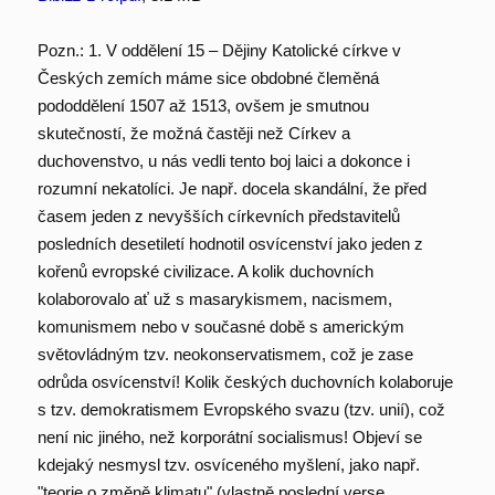
Pozn.: 1. V oddělení 15 – Dějiny Katolické církve v
Českých zemích máme sice obdobné čleměná
pododdělení 1507 až 1513, ovšem je smutnou
skutečností, že možná častěji než Církev a
duchovenstvo, u nás vedli tento boj laici a dokonce i
rozumní nekatolíci. Je např. docela skandální, že před
časem jeden z nevyšších církevních představitelů
posledních desetiletí hodnotil osvícenství jako jeden z
kořenů evropské civilizace. A kolik duchovních
kolaborovalo ať už s masarykismem, nacismem,
komunismem nebo v současné době s americkým
světovládným tzv. neokonservatismem, což je zase
odrůda osvícenství! Kolik českých duchovních kolaboruje
s tzv. demokratismem Evropského svazu (tzv. unií), což
není nic jiného, než korporátní socialismus! Objeví se
kdejaký nesmysl tzv. osvíceného myšlení, jako např.
"teorie o změně klimatu" (vlastně poslední verse