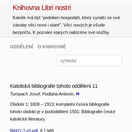
Knihovna Libri nostri
Katolík má být "podoben hospodáři, který vynáší ze své
zásoby věci nové i staré". Věcí nových je všude
bezpočtu. K poznání starých nabízíme své služby.
ODDĚLENÍ
O KNIHOVNĚ
Katolická bibliografie tohoto oddělení 11
Tumpach Josef, Podlaha Antonín
,
Období 1: 1828 – 1913; kompletní česká bibliografie
tohoto období je v pododdělení 1501: Bibliografie české
katolické literatury.
Bibl11-1-r0.pdf
, 8.1 MB