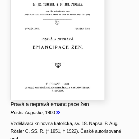
Pravá a nepravá emancipace žen
Rösler Augustin
, 1900
Vzdělávací knihovna katolická, sv. 18. Napsal P. Aug.
Rösler C. SS. R. (* 1851, † 1922). České autorisované
vyd.