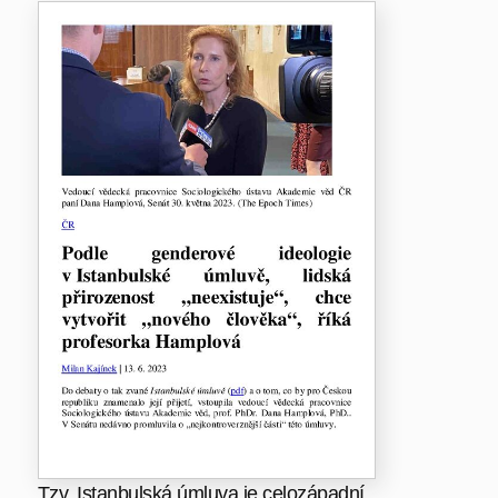
Tzv. Istanbulská úmluva je celozápadní