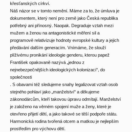
křesťanských církví.
Náš názor se v tomto nemění. Máme za to, že úmluva je
dokumentem, který není pro země jako Česká republika
potřebný ani přínosný. Naopak. Degraduje vztah mezi
mužem a ženou na antagonistické měření sil a
programově relativizuje hodnoty evropské kultury a jejich
předávání dalším generacím. Vnímáme, že slouží
plíživému pronikání ideologie genderu, kterou papež
František opakovaně nazývá „jednou z
nejnebezpečnějších ideologických kolonizací“, do
společnosti
. S obavami též sledujeme snahy legalizovat vztah osob
stejného pohlaví jako „manželství“ a děkujeme
zákonodárcům, kteří takovou úpravu odmítají. Manželství
je založeno na věrném spojení muže a ženy, které je
otevřeno přijetí dětí, a jako takové se těší podpoře státu.
Harmonická rodina tvořená otcem a matkou je nejlepším
prostředím pro výchovu dětí.