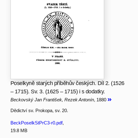
Poselkyně starých příběhův českých. Díl 2. (1526
– 1715). Sv. 3. (1625 – 1715) i s dodatky.
Beckovský Jan František, Rezek Antonín
, 1880
Dědictví sv. Prokopa, sv. 20.
BeckPoselkStPrC3-r0.pdf
,
19.8 MB