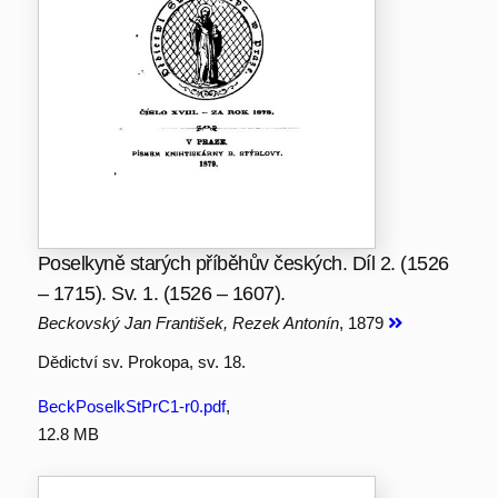
Poselkyně starých příběhův českých. Díl 2. (1526
– 1715). Sv. 1. (1526 – 1607).
Beckovský Jan František, Rezek Antonín
, 1879
Dědictví sv. Prokopa, sv. 18.
BeckPoselkStPrC1-r0.pdf
,
12.8 MB