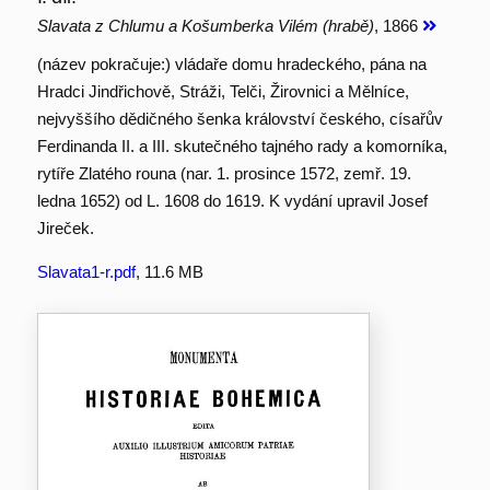
Slavata z Chlumu a Košumberka Vilém (hrabě)
, 1866
(název pokračuje:) vládaře domu hradeckého, pána na
Hradci Jindřichově, Stráži, Telči, Žirovnici a Mělníce,
nejvyššího dědičného šenka království českého, císařův
Ferdinanda II. a III. skutečného tajného rady a komorníka,
rytíře Zlatého rouna (nar. 1. prosince 1572, zemř. 19.
ledna 1652) od L. 1608 do 1619. K vydání upravil Josef
Jireček.
Slavata1-r.pdf
, 11.6 MB