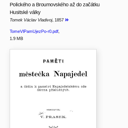
Polického a Broumovského až do začátku
Husitské války
Tomek Václav Vladivoj
, 1857
TomeVlPamUjezPo-r0.pdf
,
1.9 MB