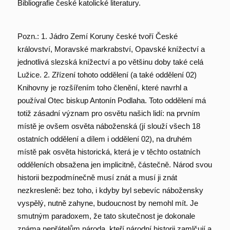
Bibliografie české katolické literatury.
Pozn.: 1. Jádro Zemí Koruny české tvoří České
království, Moravské markrabství, Opavské knížectví a
jednotlivá slezská knížectví a po většinu doby také celá
Lužice. 2. Zřízení tohoto oddělení (a také oddělení 02)
Knihovny je rozšířením toho členění, které navrhl a
používal Otec biskup Antonín Podlaha. Toto oddělení má
totiž zásadní význam pro osvětu našich lidí: na prvním
místě je ovšem osvěta náboženská (jí slouží všech 18
ostatních oddělení a dílem i oddělení 02), na druhém
místě pak osvěta historická, která je v těchto ostatních
odděleních obsažena jen implicitně, částečně. Národ svou
historii bezpodmínečně musí znát a musí ji znát
nezkresleně: bez toho, i kdyby byl sebevíc nábožensky
vyspělý, nutně zahyne, budoucnost by nemohl mít. Je
smutným paradoxem, že tato skutečnost je dokonale
známa nepřátelům národa, kteří národní historii zamlčují a