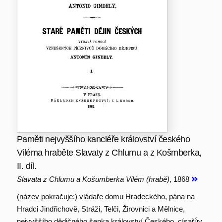
Paměti nejvyššího kancléře království českého
Viléma hraběte Slavaty z Chlumu a z Košmberka,
II. díl.
Slavata z Chlumu a Košumberka Vilém (hrabě)
, 1868
(název pokračuje:) vládaře domu Hradeckého, pána na
Hradci Jindřichově, Stráži, Telči, Žirovnici a Mělnice,
nejvyššího dědičného šenka království Českého, císařův