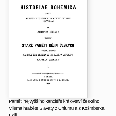
Paměti nejvyššího kancléře království českého
Viléma hraběte Slavaty z Chlumu a z Košmberka,
I. díl.