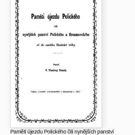
Paměti újezdu Polického čili nynějších panství