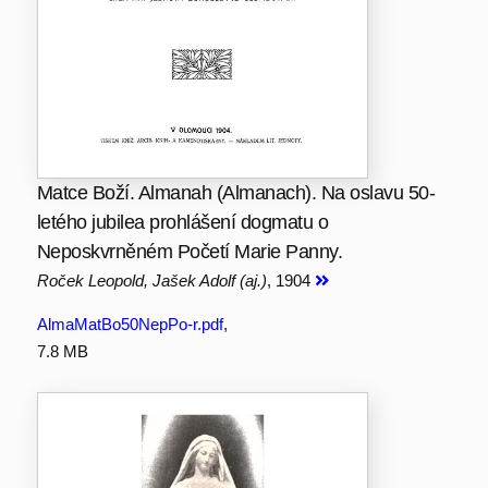
Matce Boží. Almanah (Almanach). Na oslavu 50-
letého jubilea prohlášení dogmatu o
Neposkvrněném Početí Marie Panny.
Roček Leopold, Jašek Adolf (aj.)
, 1904
AlmaMatBo50NepPo-r.pdf
,
7.8 MB