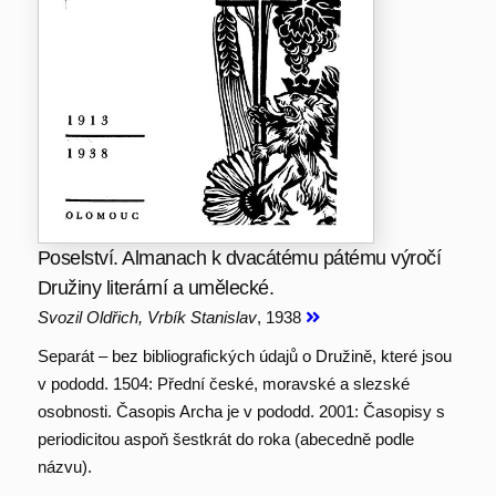
Poselství. Almanach k dvacátému pátému výročí
Družiny literární a umělecké.
Svozil Oldřich, Vrbík Stanislav
, 1938
Separát – bez bibliografických údajů o Družině, které jsou
v pododd. 1504: Přední české, moravské a slezské
osobnosti. Časopis Archa je v pododd. 2001: Časopisy s
periodicitou aspoň šestkrát do roka (abecedně podle
názvu).