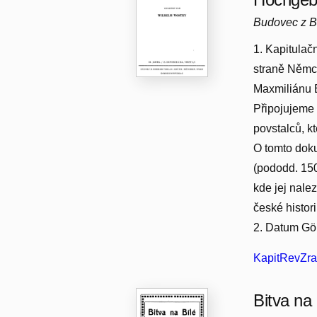
Budovec z B
1. Kapitulačn
straně Němc
Maxmiliánu B
Připojujeme 
povstalců, k
O tomto doku
(pododd. 150
kde jej nale
české historii
2. Datum Gör
KapitRevZra
Bitva na 