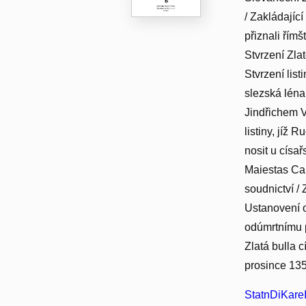
/ Zakládajíc
přiznali římš
Stvrzení Zlaté
Stvrzení listi
slezská léna
Jindřichem Vr
listiny, jíž R
nosit u císař
Maiestas Car
soudnictví /
Ustanovení o
odúmrtnímu p
Zlatá bulla 
prosince 135
StatnDiKareI