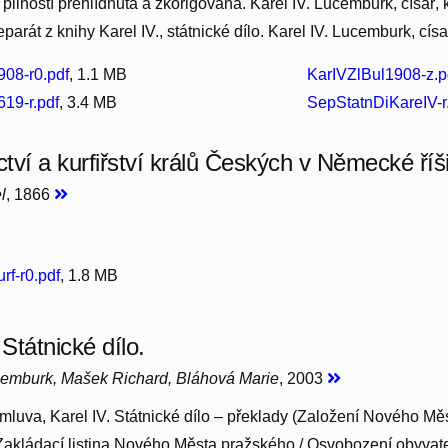
pilností přehlídnutá a zkorigovaná. Karel IV. Lucemburk, císař, 
eparát z knihy Karel IV., státnické dílo. Karel IV. Lucemburk, cís
908-r0.pdf
, 1.1 MB
KarIVZlBul1908-z.p
19-r.pdf
, 3.4 MB
SepStatnDiKareIV-r
ctví a kurfiřství králů Českých v Německé říš
l
, 1866
rf-r0.pdf
, 1.8 MB
 Státnické dílo.
ucemburk, Mašek Richard, Bláhová Marie
, 2003
luva, Karel IV. Státnické dílo – překlady (Založení Nového Mě
Zakládací listina Nového Města pražského / Osvobození obyva