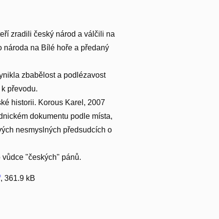
ří zradili český národ a válčili na
 národa na Bílé hoře a předaný
ynikla zbabělost a podlézavost
 k převodu.
é historii. Korous Karel, 2007
oudnickém dokumentu podle místa,
a svých nesmyslných předsudcích o
o vůdce "českých" pánů.
f
, 361.9 kB