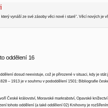
i
 který vynáší ze své zásoby věci nové i staré". Věcí nových je 
oto oddělení 16
ddělení dosud neexistuje, což je přirozené v situaci, kdy je stát
1828 – 1913 je v souhrnu v pododdělení 1501: Bibliografie české 
voří České království, Moravské markrabství, Opavské knížectví 
ízení tohoto oddělení (a také oddělení 02) Knihovny je rozšířením