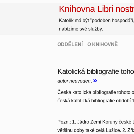
Knihovna Libri nostr
Katolík má být "podoben hospodáři,
nabízíme své služby.
ODDĚLENÍ
O KNIHOVNĚ
Katolická bibliografie toh
autor neuveden
,
Česká katolická bibliografie tohoto o
česká katolická bibliografie období 
Pozn.: 1. Jádro Zemí Koruny české t
většinu doby také celá Lužice. 2. Zř