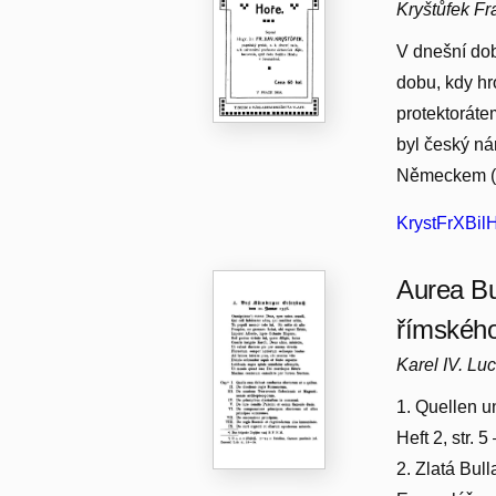
Kryštůfek Fr
V dnešní do
dobu, kdy h
protektorátem
byl český ná
Německem (k
KrystFrXBilH
Aurea Bul
římskéh
Karel IV. L
1. Quellen u
Heft 2, str. 
2. Zlatá Bul