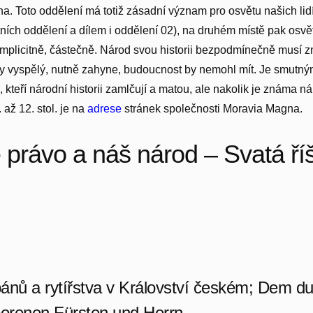
a. Toto oddělení má totiž zásadní význam pro osvětu našich lid
ních oddělení a dílem i oddělení 02), na druhém místě pak osvěta
mplicitně, částečně. Národ svou historii bezpodmínečně musí zn
ky vyspělý, nutně zahyne, budoucnost by nemohl mít. Je smutný
kteří národní historii zamlčují a matou, ale nakolik je známa
až 12. stol. je na
adrese
stránek společnosti Moravia Magna.
právo a náš národ – Svatá ří
ánů a rytířstva v Království českém; Dem du
orenen Fürsten und Herrn