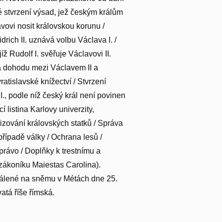
né stvrzení výsad, jež českým králům
slavovi nosit královskou korunu /
Fridrich II. uznává volbu Václava I. /
, jíž Rudolf I. svěřuje Václavovi II.
ává dohodu mezi Václavem II a
vratislavské knížectví / Stvrzení
ta I., podle níž český král není povinen
í listina Karlovy univerzity,
cizování královských statků / Správa
případě války / Ochrana lesů /
právo / Doplňky k trestnímu a
zákoníku Maiestas Carolina).
hválené na sněmu v Métách dne 25.
atá říše římská.