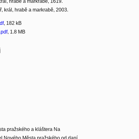
král, hrabě a markrabě, 1619.
ař, král, hrabě a markrabě, 2003.
df
, 182 kB
.pdf
, 1.8 MB
i
sta pražského a kláštera Na
tel Nového Města pražského od daní