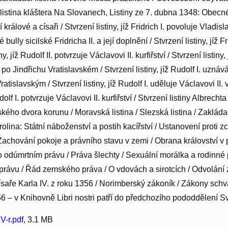
í listina kláštera Na Slovanech, Listiny ze 7. dubna 1348: Obec
tí králové a císaři / Stvrzení listiny, jíž Fridrich I. povoluje Vladi
 bully sicilské Fridricha II. a její doplnění / Stvrzení listiny, jíž 
ny, jíž Rudolf II. potvrzuje Václavovi II. kurfiřství / Stvrzení listiny
 po Jindřichu Vratislavském / Stvrzení listiny, jíž Rudolf I. uzn
atislavským / Stvrzení listiny, jíž Rudolf I. uděluje Václavovi II. 
udolf I. potvrzuje Václavovi II. kurfiřství / Stvrzení listiny Albrech
ského dvora korunu / Moravská listina / Slezská listina / Zakládac
olina: Státní náboženství a postih kacířství / Ustanovení proti z
 Zachování pokoje a právního stavu v zemi / Obrana království v 
 odúmrtním právu / Práva šlechty / Sexuální morálka a rodinné 
rávu / Řád zemského práva / O vdovách a sirotcích / Odvolání 
císaře Karla IV. z roku 1356 / Norimberský zákoník / Zákony sc
6 – v Knihovně Libri nostri patří do předchozího pododdělení Sv
V-r.pdf
, 3.1 MB