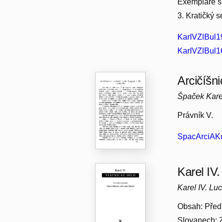
Exempláře s 
3. Kratičký s
KarIVZlBul1
KarIVZlBul16
Arcičíšni
Špaček Kare
Právník V.
SpacArciAKu
Karel IV.
Karel IV. L
Obsah: Předm
Slovanech: 