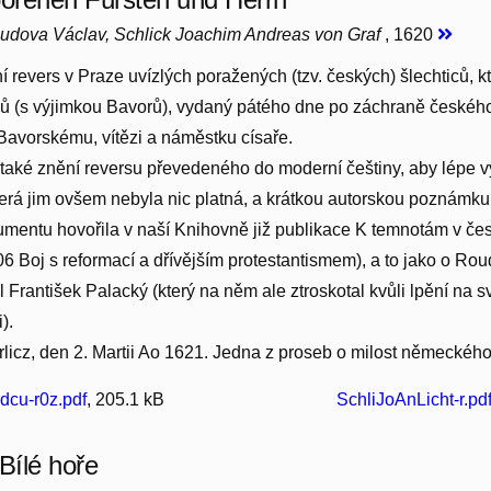
udova Václav, Schlick Joachim Andreas von Graf
, 1620
í revers v Praze uvízlých poražených (tzv. českých) šlechticů, kte
ů (s výjimkou Bavorů), vydaný pátého dne po záchraně českého
avorskému, vítězi a náměstku císaře.
také znění reversu převedeného do moderní češtiny, aby lépe v
terá jim ovšem nebyla nic platná, a krátkou autorskou poznámku
mentu hovořila v naší Knihovně již publikace K temnotám v česk
6 Boj s reformací a dřívějším protestantismem), a to jako o R
zl František Palacký (který na něm ale ztroskotal kvůli lpění n
).
licz, den 2. Martii Ao 1621. Jedna z proseb o milost německéh
dcu-r0z.pdf
, 205.1 kB
SchliJoAnLicht-r.pd
Bílé hoře