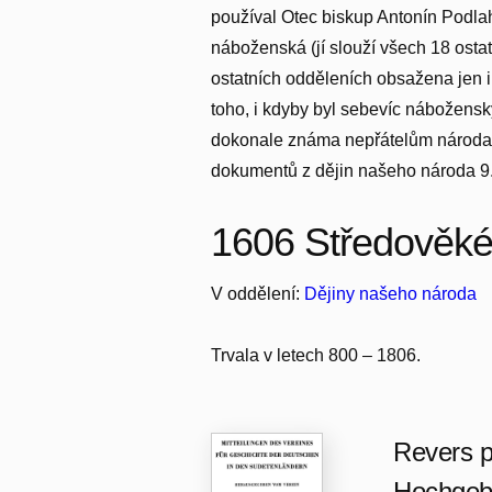
používal Otec biskup Antonín Podlah
náboženská (jí slouží všech 18 ostat
ostatních odděleních obsažena jen i
toho, i kdyby byl sebevíc nábožens
dokonale známa nepřátelům národa, 
dokumentů z dějin našeho národa 9. 
1606 Středověké 
V oddělení:
Dějiny našeho národa
Trvala v letech 800 – 1806.
Revers p
Hochgeb