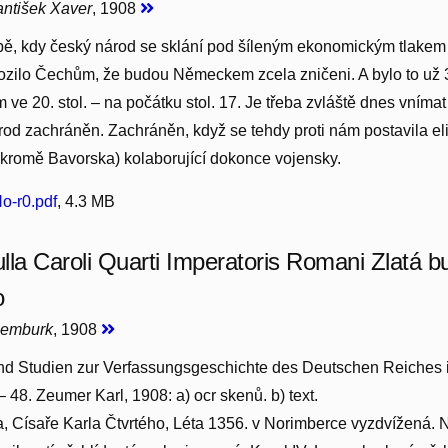
antišek Xaver
, 1908
bě, kdy český národ se sklání pod šíleným ekonomickým tlakem
rozilo Čechům, že budou Německem zcela zničeni. A bylo to už
 ve 20. stol. – na počátku stol. 17. Je třeba zvláště dnes vnímat
rod zachráněn. Zachráněn, když se tehdy proti nám postavila el
romě Bavorska) kolaborující dokonce vojensky.
o-r0.pdf
, 4.3 MB
la Caroli Quarti Imperatoris Romani Zlatá bul
o
ucemburk
, 1908
nd Studien zur Verfassungsgeschichte des Deutschen Reiches in 
5 – 48. Zeumer Karl, 1908: a) ocr skenů. b) text.
la, Císaře Karla Čtvrtého, Léta 1356. v Norimberce vyzdvížená