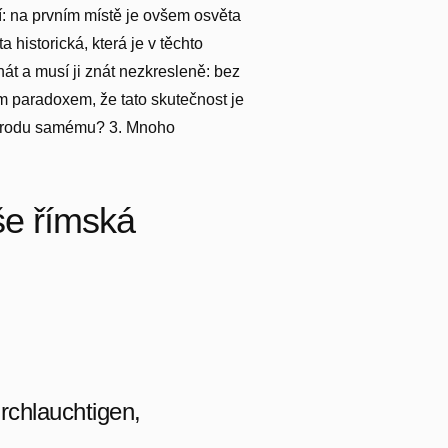
í: na prvním místě je ovšem osvěta
 historická, která je v těchto
át a musí ji znát nezkresleně: bez
m paradoxem, že tato skutečnost je
 národu samému? 3. Mnoho
še římská
rchlauchtigen,