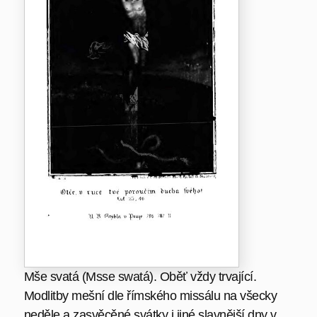
Mše svatá (Msse swatá). Oběť vždy trvající.
Modlitby mešní dle římského missálu na všecky
neděle a zasvěcěné svátky i jiné slavnější dny v