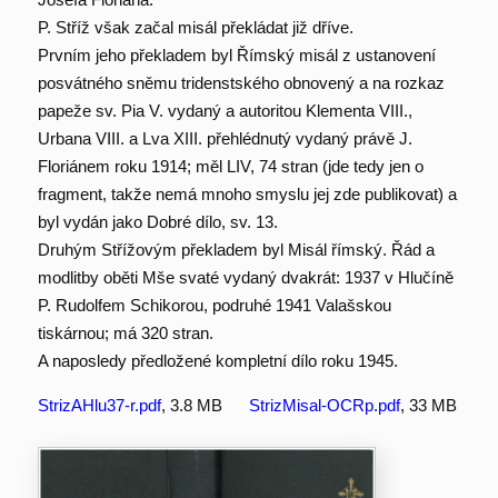
P. Stříž však začal misál překládat již dříve.
Prvním jeho překladem byl Římský misál z ustanovení
posvátného sněmu tridenstského obnovený a na rozkaz
papeže sv. Pia V. vydaný a autoritou Klementa VIII.,
Urbana VIII. a Lva XIII. přehlédnutý vydaný právě J.
Floriánem roku 1914; měl LIV, 74 stran (jde tedy jen o
fragment, takže nemá mnoho smyslu jej zde publikovat) a
byl vydán jako Dobré dílo, sv. 13.
Druhým Střížovým překladem byl Misál římský. Řád a
modlitby oběti Mše svaté vydaný dvakrát: 1937 v Hlučíně
P. Rudolfem Schikorou, podruhé 1941 Valašskou
tiskárnou; má 320 stran.
A naposledy předložené kompletní dílo roku 1945.
StrizAHlu37-r.pdf
, 3.8 MB
StrizMisal-OCRp.pdf
, 33 MB