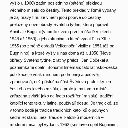
vyšlo r. 1960) zatím posledního (pátého) překladu
věčného misálu do češtiny. Tento překlad v Římě vydaný
je zajímavý tím, že v něm jsou poprvé do češtiny
přeloženy nové obřady Svatého týdne, které připravil
Annibale Bugnini (v tomto svém prvním úřadě v letech
1948 až 1960) a jeho skupina, a které vydal Pius XII. r.
1955 (po změně obřadů Velikonoční vigilie r. 1951 též od
Bugniniho), a které vyšly u nás doma až r. 1958 (Nové
obřady Svatého týdne, z latiny přeložil Jan Dočekal a
poznámkami opatřil Bohumil Inneman; tato latinsko-česká
publikace je však mnohem podrobněji a pečlivěji
zpracovaná, než příslušná část Švédova prakticky jen
českého exilového misálu, a proto je na tomto místě
zařazena zvlášť jako de facto rozšíření misálu); tradiční
katolíci tento text, v latině, používají dosud. Je tragické, že
v tomto bodě je tradice tradičních katolíků o pouhých
sedm let starší, než "tradice" katolíků moderních –
moderní misál byl vydán r. 1962 (sestaven opět Bugninim,