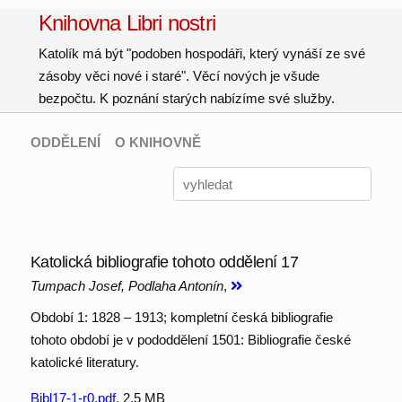
Knihovna Libri nostri
Katolík má být "podoben hospodáři, který vynáší ze své
zásoby věci nové i staré". Věcí nových je všude
bezpočtu. K poznání starých nabízíme své služby.
ODDĚLENÍ
O KNIHOVNĚ
Katolická bibliografie tohoto oddělení 17
Tumpach Josef, Podlaha Antonín
,
Období 1: 1828 – 1913; kompletní česká bibliografie
tohoto období je v pododdělení 1501: Bibliografie české
katolické literatury.
Bibl17-1-r0.pdf
, 2.5 MB