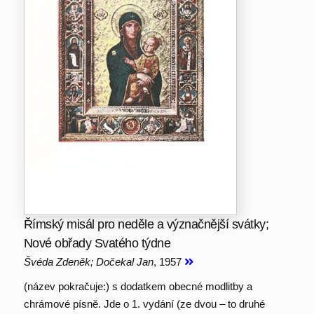
Římský misál pro neděle a význačnější svátky;
Nové obřady Svatého týdne
Švéda Zdeněk; Dočekal Jan
, 1957
(název pokračuje:) s dodatkem obecné modlitby a
chrámové písně. Jde o 1. vydání (ze dvou – to druhé