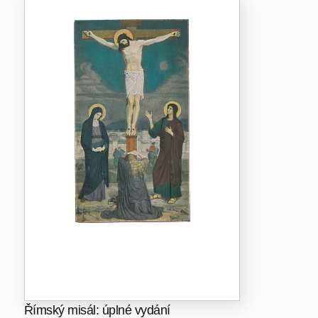
Římský misál: úplné vydání