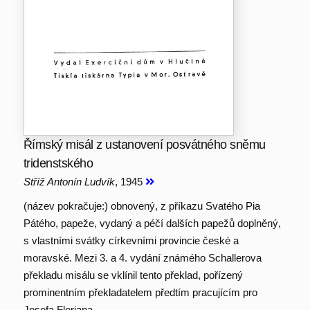
Římský misál z ustanovení posvátného sněmu
tridenstského
Stříž Antonín Ludvík
, 1945
(název pokračuje:) obnovený, z příkazu Svatého Pia
Pátého, papeže, vydaný a péčí dalších papežů doplněný,
s vlastními svátky církevními provincie české a
moravské. Mezi 3. a 4. vydání známého Schallerova
překladu misálu se vklínil tento překlad, pořízený
prominentním překladatelem předtím pracujícím pro
Josefa Floriana.