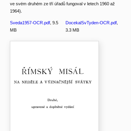
ve svém druhém ze tří úřadů fungoval v letech 1960 až
1964).
Sveda1957-OCR.pdf
, 9.5
DocekalSvTyden-OCR.pdf
,
MB
3.3 MB