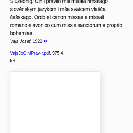
Služebnig. Čin i pravilo mši misala rimskago
slověnskym jazykom i mša svätcem vlašča
češskago. Ordo et canon missae e missali
romano-slavonico cum missis sanctorum e proprio
bohemiae.
Vajs Josef
, 1922
VajsJoCinIPrav-r.pdf
, 975.4
kB