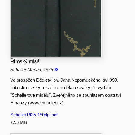
Římský misál
Schaller Marian
, 1925
Ve prospěch Dědictví sv. Jana Nepomuckého, sv. 999.
Latinsko-český misál na neděla a svátky; 1. vydání
"Schallerova misálu". Zveřejněno se souhlasem opatství
Emauzy (www.emauzy.cz).
Schaller1925-150dpi.pdf
,
72.5 MB