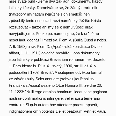
mše svaté publikujeme dva základní dokumenty, každý
latinsky i česky. Domníváme se, že žádný smrtelník
(navzdory myriádám nejrůznějších smělců) není
způsobilý tento nesoulad mezi náměstky Ježíše Krista
rozsuzovat – takže ani my se k němu vůbec nijak
nevyjadřujeme. Pouze poznamenejme, že k určitému
nesouladu dochází i mezi sv. Piem V. (Bulla Quod a nobis,
7. 6. 1568) a sv. Piem X. (Apoštolská konstituce Divino
affiatu, 1. 11. 1911) ohledně breviáře – oba dokumenty
jsou latinsky v publikaci Breviarium romanum, ex decreto
... Pars hiemalis. Pius X., svatý, 1936, str. III až X, v
pododdělení 1703: Breviář. A ocitujeme odvěkou formuli
ze závěru bully Solet annuere (schvalující řeholi sv.
Františka z Assisi) svatého Otce Honoria III. ze dne 29.
11. 1223: "Nulli ergo omnino hominum liceat hanc paginam
nostrae confirmationis infringere, vel ei ausu temerario
contraire. Si quis autem hoc attentare praesumpserit,
indignationem omnipotentis Dei et beatorum Petri et Pauli,