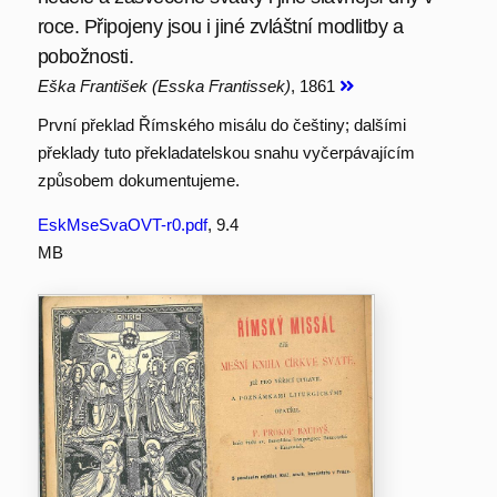
roce. Připojeny jsou i jiné zvláštní modlitby a
pobožnosti.
Eška František (Esska Frantissek)
, 1861
První překlad Římského misálu do češtiny; dalšími
překlady tuto překladatelskou snahu vyčerpávajícím
způsobem dokumentujeme.
EskMseSvaOVT-r0.pdf
, 9.4
MB