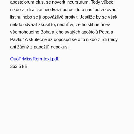
apostolorum eius, se noverit incursurum. Tedy vůbec
nikdo z lidí ať se neodváží porušit tuto naši potvrzovací
listinu nebo se jí opovážlivě protivit. Jestliže by se však
někdo odvážil zkusit to, nechť ví, že ho stihne hněv
všemohoucího Boha a jeho svatých apoštolů Petra a
Pavla." A skutečně až doposud se o to nikdo z lidí (tedy
ani žádný z papežů) nepokusil.
QuoPrMissRom-text.pdf
,
363.5 kB