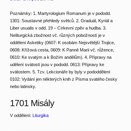
Poznámky: 1. Martyrologium Romanum je v pododd.
1301: Soustavné přehledy světců. 2. Graduál, Kyriál a
Liber usualis v odd. 19 – Církevní zpěv a hudba. 3.
Neliturgická zbožnost vč. různých pobožností je v
oddělení Asketiky (0607: K osobám Nejsvětější Trojice,
0608: Křížová cesta, 0609: K Panně Marii vč. růžence,
0610: Ke svatým a k Božím andělům). 4. Přípravy na
udělení svátostí jsou v pododd. 0613: Přípravy ke
svátostem. 5. Tzv. Lekcionáře by byly v pododdělení
0102: Vydání jen některých knih z Písma svatého česky
nebo latinsky.
1701 Misály
V oddělení:
Liturgika