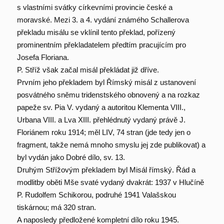
s vlastními svátky církevními provincie české a
moravské. Mezi 3. a 4. vydání známého Schallerova
překladu misálu se vklínil tento překlad, pořízený
prominentním překladatelem předtím pracujícím pro
Josefa Floriana.
P. Stříž však začal misál překládat již dříve.
Prvním jeho překladem byl Římský misál z ustanovení
posvátného sněmu tridenstského obnovený a na rozkaz
papeže sv. Pia V. vydaný a autoritou Klementa VIII.,
Urbana VIII. a Lva XIII. přehlédnutý vydaný právě J.
Floriánem roku 1914; měl LIV, 74 stran (jde tedy jen o
fragment, takže nemá mnoho smyslu jej zde publikovat) a
byl vydán jako Dobré dílo, sv. 13.
Druhým Střížovým překladem byl Misál římský. Řád a
modlitby oběti Mše svaté vydaný dvakrát: 1937 v Hlučíně
P. Rudolfem Schikorou, podruhé 1941 Valašskou
tiskárnou; má 320 stran.
A naposledy předložené kompletní dílo roku 1945.