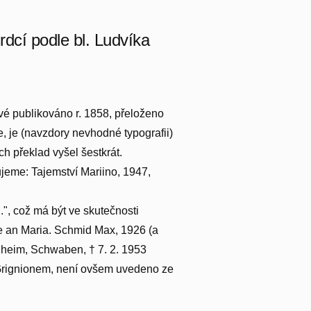
dcí podle bl. Ludvíka
rvé publikováno r. 1858, přeloženo
e, je (navzdory nevhodné typografii)
ich překlad vyšel šestkrát.
ujeme: Tajemství Mariino, 1947,
", což má být ve skutečnosti
e an Maria. Schmid Max, 1926 (a
chheim, Schwaben, † 7. 2. 1953
. Grignionem, není ovšem uvedeno ze