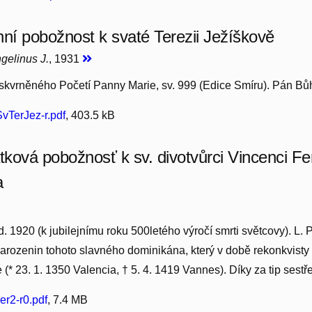
nní pobožnost k svaté Terezii Ježíškově
gelinus J.
, 1931
kvrněného Početí Panny Marie, sv. 999 (Edice Smíru). Pán Bůh
TerJez-r.pdf
, 403.5 kB
ková pobožnosť k sv. divotvůrci Vincenci Fe
a
yd. 1920 (k jubilejnímu roku 500letého výročí smrti světcovy). L.
rozenin tohoto slavného dominikána, který v době rekonkvisty
e (* 23. 1. 1350 Valencia, † 5. 4. 1419 Vannes). Díky za tip sestře
r2-r0.pdf
, 7.4 MB