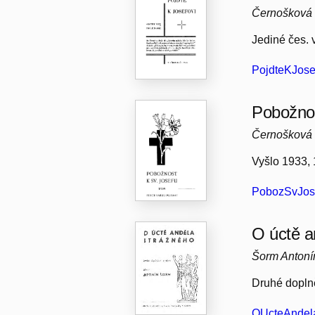
Černošková
Jediné čes. 
PojdteKJosef
Pobožnos
Černošková 
Vyšlo 1933, 
PobozSvJose
O úctě a
Šorm Antoní
Druhé dopln
OUcteAndela