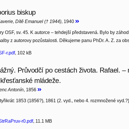
borius biskup
averie, Dítě Emanuel († 1944)
, 1940
ry OSF, sv. 45. K autorce – tehdejší představená. Bylo by záhodno
alby z autorovy pozůstalosti. Děkujeme panu PhDr. A. Z. za obs
F-r.pdf
, 102 kB
rážný. Průvodčí po cestách života. Rafael. –
 křesťanské mládeže.
cenc Antonín
, 1856
tyřikrát: 1853 (1856?), 1861 (2. vyd., nebo 4. rozmnožené vyd.?
trRaPruv-r0.pdf
, 11.1 MB