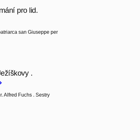
mání pro lid.
l patriarca san Giuseppe per
Ježíškovy .
r. Alfred Fuchs . Sestry