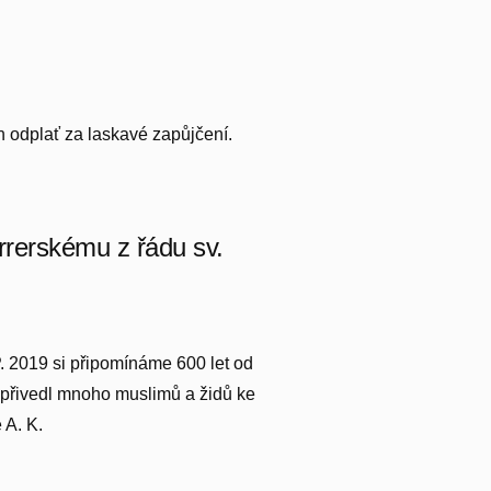
 odplať za laskavé zapůjčení.
rrerskému z řádu sv.
 P. 2019 si připomínáme 600 let od
 přivedl mnoho muslimů a židů ke
 A. K.