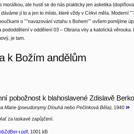
morálkou, ale hustí se do nás prakticky jen asketika (doplňovan
váme jí to a jen to místo, které vždy v Církvi měla. Moderní ""
 poučkami o ""navazování vztahu s Bohem"" ovšem pomíjíme úp
a pododdělení v oddělení 03 – Obrana víry a katolická věrouka
ový, je tam.
a k Božím andělům
nní pobožnost k blahoslavené Zdislavě Berk
na Marie (pseudonymy Dlouhá nebo Pečínková Běla)
, 1940
lať za laskavé zapůjčení.
bZdBer-r.pdf
, 1001 kB