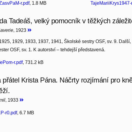
ZasvPaM-r.pdf
, 1.8 MB
TajeMariiKrys1947-r
da Tadeáš, velký pomocník v těžkých záležit
Xaverie
, 1923
1925, 1929, 1933, 1937, 1941, Školské sestry OSF, sv. 9. Další,
ster OSF, sv. 1. K autorství – tehdejší představená.
ePom-r.pdf
, 731.2 kB
a přátel Krista Pána. Náčrty rozjímání pro kn
ěží.
mil
, 1933
P-r0.pdf
, 6.7 MB