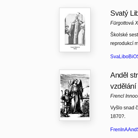
Svatý Li
Fūrgottová X
Školské sest
reprodukcí m
SvaLiboBiOS
Anděl st
vzdělání
Frencl Inno
Vyšlo snad č
1870?.
FrenInAAndS