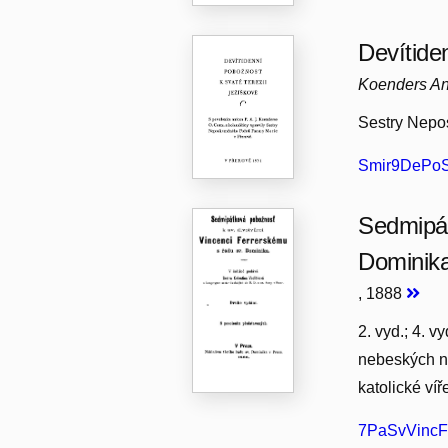
Devítide
Koenders An
Sestry Nepos
Smir9DePoSv
Sedmipát
Dominik
, 1888
2. vyd.; 4. v
nebeských na
katolické víř
7PaSvVincFe