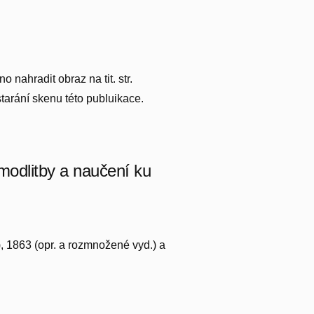
 nahradit obraz na tit. str.
tarání skenu této publuikace.
 modlitby a naučení ku
), 1863 (opr. a rozmnožené vyd.) a