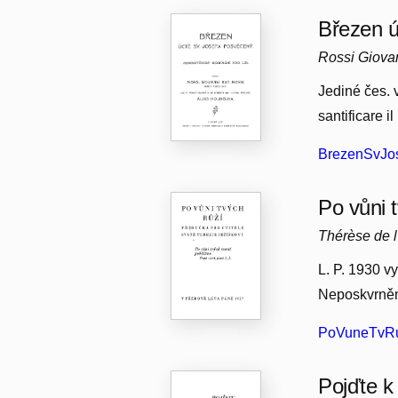
Březen ú
Rossi Giovan
Jediné čes. v
santificare i
BrezenSvJos
Po vůni t
Thérèse de l
L. P. 1930 vy
Neposkvrněn
PoVuneTvRuz
Pojďte k