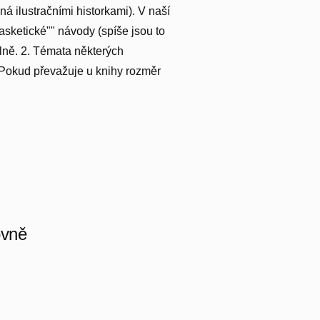
á ilustračními historkami). V naší
asketické"" návody (spíše jsou to
lně. 2. Témata některých
. Pokud převažuje u knihy rozměr
ovně