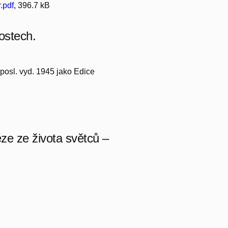
.pdf
, 396.7 kB
ostech.
 posl. vyd. 1945 jako Edice
ěze ze života světců –