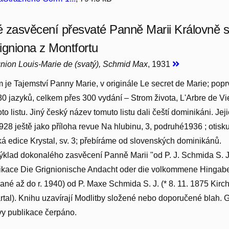
 zasvěcení přesvaté Panně Marii Královně sr
igniona z Montfortu
gnion Louis-Marie de (svatý), Schmid Max
, 1931
m je Tajemství Panny Marie, v originále Le secret de Marie; pop
30 jazyků, celkem přes 300 vydání – Strom života, L'Arbre de Vi
to listu. Jiný český název tomuto listu dali čeští dominikáni. Jej
1928 ještě jako příloha revue Na hlubinu, 3, podruhé1936 ; otisk
 edice Krystal, sv. 3; přebíráme od slovenských dominikánů.
klad dokonalého zasvěcení Panně Marii "od P. J. Schmida S. J.
likace Die Grignionische Andacht oder die volkommene Hingab
né až do r. 1940) od P. Maxe Schmida S. J. (* 8. 11. 1875 Kir
sartal). Knihu uzavírají Modlitby složené nebo doporučené blah
vy publikace čerpáno.