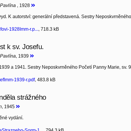
 Pavlína
, 1928
vyd. K autorství: generální představená. Sestry Neposkvrněného
ovi-1928Imm-r.p...
, 718.3 kB
t k sv. Josefu.
Pavlína
, 1939
1939 a 1941. Sestry Neposkvrněného Početí Panny Marie, sv. 9
fImm-1939-r.pdf
, 483.8 kB
nděla strážného
n
, 1945
ěné vydání.
Strazneho-Sorm-1...
, 794.3 kB