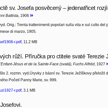
ctě sv. Josefa posvěcený – jedenatřicet rozjí
ni Battista
, 1906
yd. Orig.: Trenta trattenimenti popolari sulla vita e sul culto de
l mese di marzo, 1905.
ef1906-r.pdf
, 11.2 MB
vých růží. Příručka pro ctitele svaté Terezie 
’Enfant-Jésus et de la Sainte-Face (svatá), Fuchs Alfréd
, 1927
šlo 2. rozmn. vyd.Úryvky z básní sv. Terezie Ježíškovy přeložil d
ého Početí Panny Marie, sv. 999.
i1927-r.pdf
, 3.1 MB
 Josefovi.