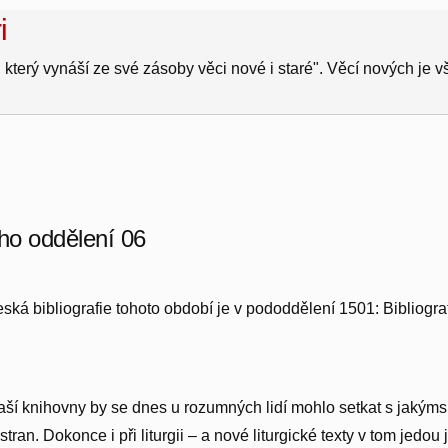
i
 který vynáší ze své zásoby věci nové i staré". Věcí nových je 
ého oddělení 06
ká bibliografie tohoto období je v pododdělení 1501: Bibliografi
aší knihovny by se dnes u rozumných lidí mohlo setkat s jakýms
stran. Dokonce i při liturgii – a nové liturgické texty v tom jedo