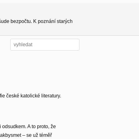
všude bezpočtu. K poznání starých
e české katolické literatury.
i odsudkem. A to proto, že
u jakbysmet – se už téměř