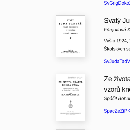
SvGrigDoko
Svatý Ju
Fūrgottová 
Vyšlo 1924, 
Školských se
SvJudaTadV
Ze život
vzorů kn
Spáčil Bohu
SpacZeZiPK