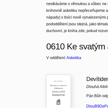
nestkáváme s věroukou a vůbec ne s 
knihovně asketiku nepřeceňujeme a dá
nápady) s tisíci nově vynalezenými
pododdělení jsou stejná, jako témat
duchovní, je kniha zde, pokud rozum
0610 Ke svatým 
V oddělení:
Asketika
Devítide
Dlouhá Albí
Pán Bůh odp
DlouB9DePo