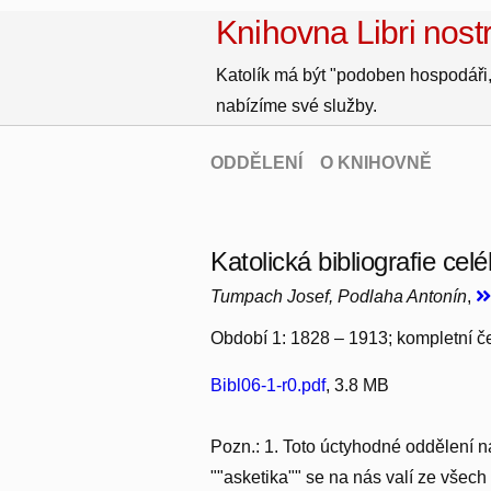
Knihovna Libri nostr
Katolík má být "podoben hospodáři,
nabízíme své služby.
ODDĚLENÍ
O KNIHOVNĚ
Katolická bibliografie cel
Tumpach Josef, Podlaha Antonín
,
Období 1: 1828 – 1913; kompletní čes
Bibl06-1-r0.pdf
, 3.8 MB
Pozn.: 1. Toto úctyhodné oddělení n
""asketika"" se na nás valí ze všech 