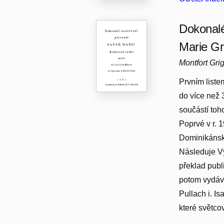
Dokonalé
Marie Gr
Montfort Gri
Prvním liste
do více než 
součástí toho
Poprvé v r. 
Dominikánská
Následuje Vý
překlad pub
potom vydáva
Pullach i. I
které světco