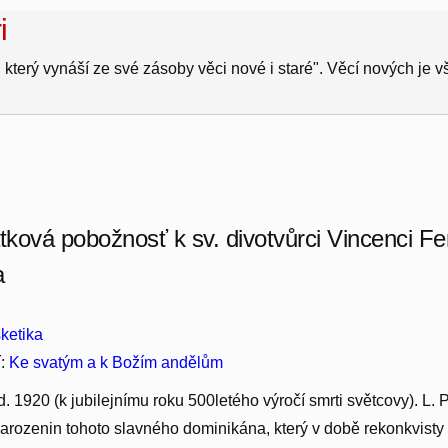
i
 který vynáší ze své zásoby věci nové i staré". Věcí nových je 
ková pobožnosť k sv. divotvůrci Vincenci Fe
a
ketika
í:
Ke svatým a k Božím andělům
yd. 1920 (k jubilejnímu roku 500letého výročí smrti světcovy). L.
rozenin tohoto slavného dominikána, který v době rekonkvisty