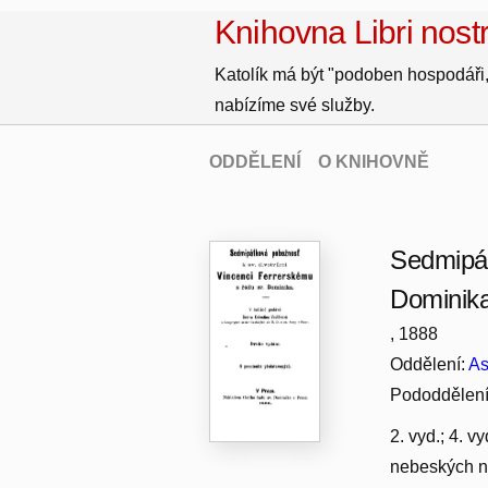
Knihovna Libri nostr
Katolík má být "podoben hospodáři,
nabízíme své služby.
ODDĚLENÍ
O KNIHOVNĚ
Sedmipát
Dominik
, 1888
Oddělení:
As
Pododdělen
2. vyd.; 4. v
nebeských na