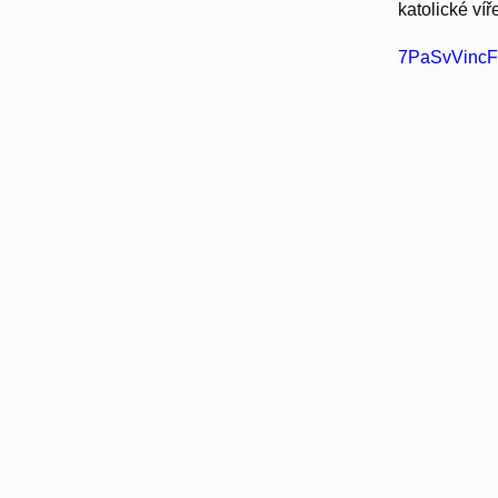
katolické víř
7PaSvVincFe