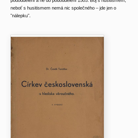
pododdělení a ne do pododdělení 1505: Boj s husitismem,
neboť s husitismem nemá nic společného – jde jen o
"nálepku".