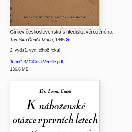
Církev československá s hlediska věroučného.
Tomíško Čeněk Maria
, 1945
2. vyd.(1. vyd. téhož roku)
TomiCeMCiCeskVerHle.pdf
,
136.6 MB