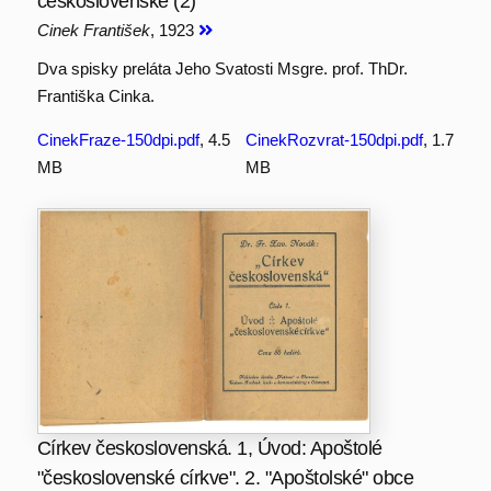
československé (2)
Cinek František
, 1923
Dva spisky preláta Jeho Svatosti Msgre. prof. ThDr.
Františka Cinka.
CinekFraze-150dpi.pdf
, 4.5
CinekRozvrat-150dpi.pdf
, 1.7
MB
MB
Církev československá. 1, Úvod: Apoštolé
"československé církve". 2. "Apoštolské" obce