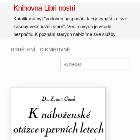
Knihovna Libri nostri
Katolík má být "podoben hospodáři, který vynáší ze své
zásoby věci nové i staré". Věcí nových je všude
bezpočtu. K poznání starých nabízíme své služby.
ODDĚLENÍ
O KNIHOVNĚ