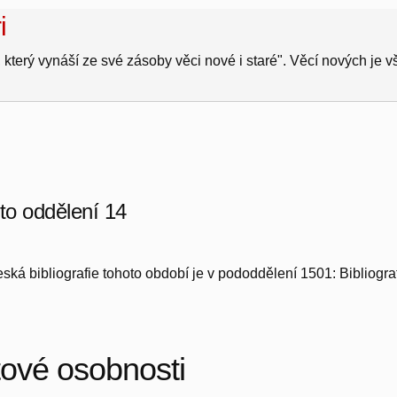
i
 který vynáší ze své zásoby věci nové i staré". Věcí nových je 
oto oddělení 14
ká bibliografie tohoto období je v pododdělení 1501: Bibliografi
tové osobnosti