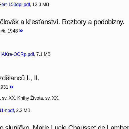
rr-150dpi.pdf
, 12.3 MB
člověk a křesťanství. Rozbory a podobizny.
nik
, 1948
lAKre-OCRp.pdf
, 7.1 MB
dělanců I., II.
 1931
 sv. XX. Knihy Života, sv. XX.
1-r.pdf
, 2.2 MB
o sluníčko. Marie Lucie Chausset de Lamber