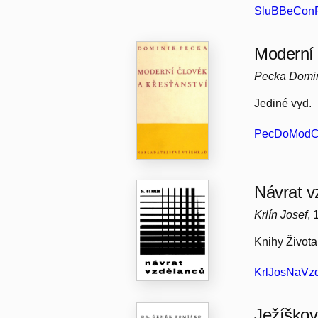
SluBBeConFe
Moderní 
Pecka Domi
Jediné vyd.
PecDoModC
Návrat vz
Krlín Josef
,
Knihy Života,
KrlJosNaVzd
Ježíškov