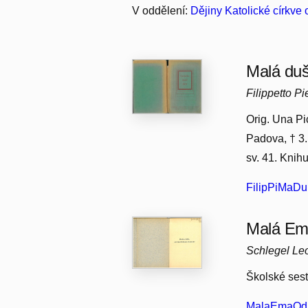
V oddělení:
Dějiny Katolické církve
Malá duš
Filippetto Pi
Orig. Una Pic
Padova, † 3.
sv. 41. Knih
FilipPiMaD
Malá Ema
Schlegel Le
Školské sest
MalaEmaOdS