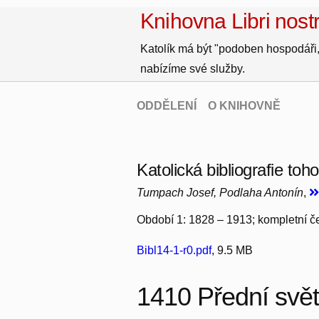
Knihovna Libri nostr
Katolík má být "podoben hospodáři,
nabízíme své služby.
ODDĚLENÍ
O KNIHOVNĚ
Katolická bibliografie toh
Tumpach Josef, Podlaha Antonín
,
Období 1: 1828 – 1913; kompletní čes
Bibl14-1-r0.pdf
, 9.5 MB
1410 Přední svě