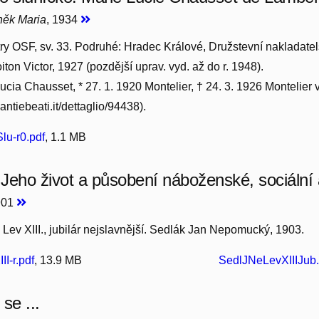
něk Maria
, 1934
ry OSF, sv. 33. Podruhé: Hradec Králové, Družstevní nakladatels
ton Victor, 1927 (pozdější uprav. vyd. až do r. 1948).
ucia Chausset, * 27. 1. 1920 Montelier, † 24. 3. 1926 Montelier v
antiebeati.it/dettaglio/94438).
lu-r0.pdf
, 1.1 MB
 Jeho život a působení náboženské, sociální a
901
 Lev XIII., jubilár nejslavnější. Sedlák Jan Nepomucký, 1903.
I-r.pdf
, 13.9 MB
SedlJNeLevXIIIJub.
se ...