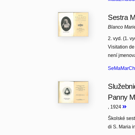
Sestra 
Blanco Mari
2. vyd. (1. 
Visitation d
není jmenov
SeMaMarCha
Služebni
Panny Ma
, 1924
Školské sest
di S. Maria 