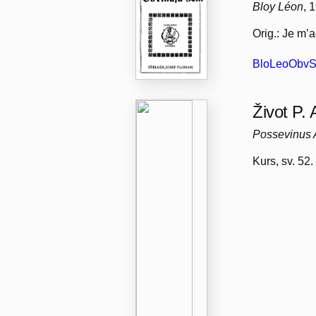
Bloy Léon
, 
Orig.: Je m’a
BloLeoObvSe
Život P.
Possevinus 
Kurs, sv. 52.