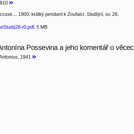
1910
ccuse.... 1900; krátký pendant k Zoufalci. Studijní, sv. 26.
Studij26-r0.pdf
, 5 MB
 Antonína Possevina a jeho komentář o věc
Antonius
, 1941