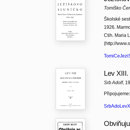
Tomíško Če
Školské sest
1926. Marmoi
Ctih. Maria L
(http://www.s
TomiCeJeziS
Lev XIII.
Srb Adolf
, 1
Připojujeme:
SrbAdoLevXII
Obviňuju 