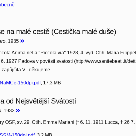
 obecně
e na malé cestě (Cestička malé duše)
ero
, 1935
cola Anima nella "Piccola via" 1928, 4. vyd. Ctih. Maria Filippet
 6. 1927 Padova v pověsti svatosti (http://www.santiebeati.it/de
u zapůjčila V., děkujeme.
uNaMCe-150dpi.pdf
, 17.3 MB
 od Nejsvětější Svátosti
o
, 1932
ry OSF, sv. 29. Ctih. Emma Mariani (* 6. 11. 1911 Lucca, † 26 7.
SM-150dpi.pdf
, 3.2 MB