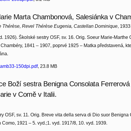
Marie Marta Chambonová, Salesiánka v Cha
e Thérèse, Revel Thérèse Eugenia, Castellan Dominique
, 193
vyd. 1926). Školské sestry OSF, sv. 16. Orig. Soeur Marie-Marth
e Chambéry, 1841 – 1907, poprvé 1925 – Matka představená, kte
ána.
mb33-150dpi.pdf
, 23.8 MB
ce Boží sestra Benigna Consolata Ferrerová
rie v Comě v Italii.
ry OSF, sv. 11. Orig. Breve vita della serva di Dio suor Benigna
in Como, 1921 – 5. vyd.;1. vyd. 1917/8, 10. vyd. 1939.