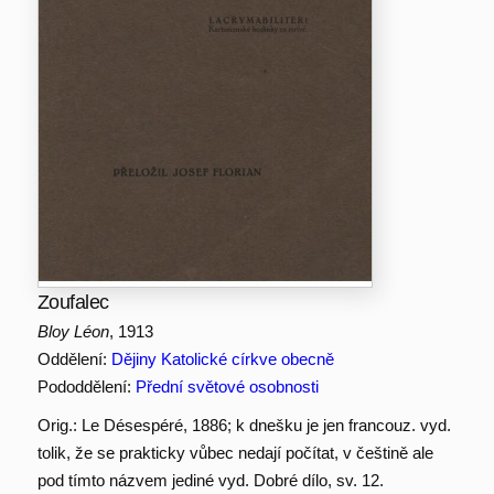
Zoufalec
Bloy Léon
, 1913
Oddělení:
Dějiny Katolické církve obecně
Pododdělení:
Přední světové osobnosti
Orig.: Le Désespéré, 1886; k dnešku je jen francouz. vyd.
tolik, že se prakticky vůbec nedají počítat, v češtině ale
pod tímto názvem jediné vyd. Dobré dílo, sv. 12.