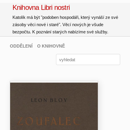
Knihovna Libri nostri
Katolík má být "podoben hospodáři, který vynáší ze své
zásoby věci nové i staré". Věcí nových je všude
bezpočtu. K poznání starých nabízíme své služby.
ODDĚLENÍ
O KNIHOVNĚ