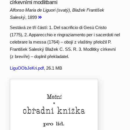
církevními modlitbami
Alfonso Maria de Liguori (svatý), Blažek František
Saleský
, 1899
Sestává ze tří částí: 1. Del sacrificio di Gesù Cristo
(1775), 2. Apparecchio e ringraziamento per i sacerdoti nel
celebrare la messa (1764) – obojí z vlaštiny přeložil P.
František Saleský Blažek C. SS. R. 3. Modlitky církevní
(z brevíře) – doplnil překladatel.
LiguOObJeKri.pdf
, 26.1 MB