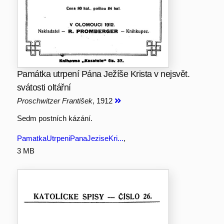
Památka utrpení Pána Ježíše Krista v nejsvět.
svátosti oltářní
Proschwitzer František
, 1912
Sedm postních kázání.
PamatkaUtrpeniPanaJeziseKri...
,
3 MB