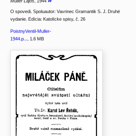
Müller Lajos
, 1944
O spovedi. Spoluautor: Vavrinec Gramantik S. J. Druhé
vydanie. Edícia: Katolícke spisy, č. 26
PoistnyVentil-Muller-
1944.p...
, 1.6 MB