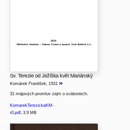
Sv. Terezie od Ježíška květ Mariánský
Komárek František
, 1931
31 májových promluv zejm o svátostech.
KomarekTerezickaKM-
r0.pdf
, 3.9 MB