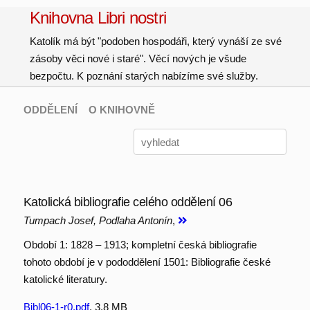
Knihovna Libri nostri
Katolík má být "podoben hospodáři, který vynáší ze své
zásoby věci nové i staré". Věcí nových je všude
bezpočtu. K poznání starých nabízíme své služby.
ODDĚLENÍ
O KNIHOVNĚ
Katolická bibliografie celého oddělení 06
Tumpach Josef, Podlaha Antonín
,
Období 1: 1828 – 1913; kompletní česká bibliografie
tohoto období je v pododdělení 1501: Bibliografie české
katolické literatury.
Bibl06-1-r0.pdf
, 3.8 MB