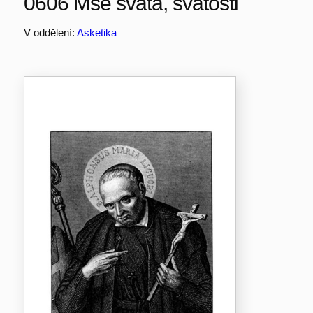
0606 Mše svatá, svátosti
V oddělení:
Asketika