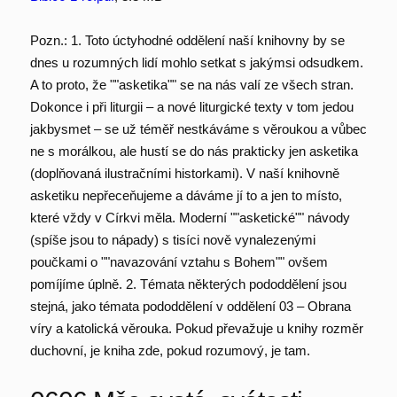
Pozn.: 1. Toto úctyhodné oddělení naší knihovny by se
dnes u rozumných lidí mohlo setkat s jakýmsi odsudkem.
A to proto, že ""asketika"" se na nás valí ze všech stran.
Dokonce i při liturgii – a nové liturgické texty v tom jedou
jakbysmet – se už téměř nestkáváme s věroukou a vůbec
ne s morálkou, ale hustí se do nás prakticky jen asketika
(doplňovaná ilustračními historkami). V naší knihovně
asketiku nepřeceňujeme a dáváme jí to a jen to místo,
které vždy v Církvi měla. Moderní ""asketické"" návody
(spíše jsou to nápady) s tisíci nově vynalezenými
poučkami o ""navazování vztahu s Bohem"" ovšem
pomíjíme úplně. 2. Témata některých pododdělení jsou
stejná, jako témata pododdělení v oddělení 03 – Obrana
víry a katolická věrouka. Pokud převažuje u knihy rozměr
duchovní, je kniha zde, pokud rozumový, je tam.