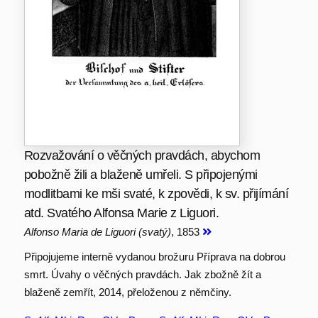
Rozvažování o věčných pravdách, abychom
pobožně žili a blaženě umřeli. S připojenými
modlitbami ke mši svaté, k zpovědi, k sv. přijímání
atd. Svatého Alfonsa Marie z Liguori.
Alfonso Maria de Liguori (svatý)
, 1853
Připojujeme interně vydanou brožuru Příprava na dobrou
smrt. Úvahy o věčných pravdách. Jak zbožně žít a
blaženě zemřít, 2014, přeloženou z němčiny.