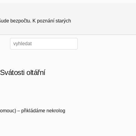
všude bezpočtu. K poznání starých
vátosti oltářní
 Olomouc) – přikládáme nekrolog