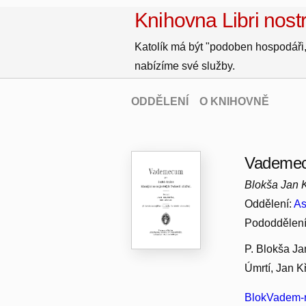
Knihovna Libri nostr
Katolík má být "podoben hospodáři,
nabízíme své služby.
ODDĚLENÍ
O KNIHOVNĚ
Vademecu
Blokša Jan Kř
Oddělení:
As
Pododdělen
P. Blokša Ja
Úmrtí, Jan K
BlokVadem-r