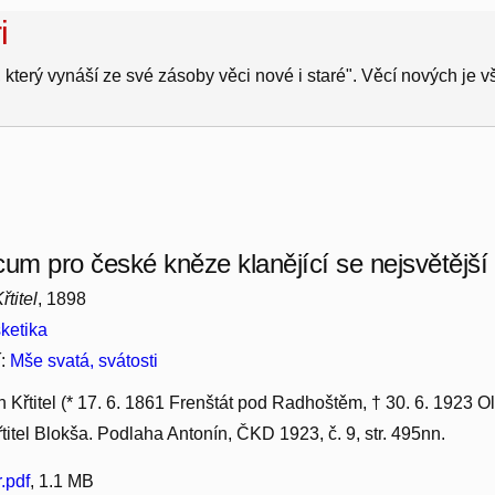
i
 který vynáší ze své zásoby věci nové i staré". Věcí nových je 
m pro české kněze klanějící se nejsvětější S
titel
, 1898
ketika
í:
Mše svatá, svátosti
n Křtitel (* 17. 6. 1861 Frenštát pod Radhoštěm, † 30. 6. 1923
řtitel Blokša. Podlaha Antonín, ČKD 1923, č. 9, str. 495nn.
.pdf
, 1.1 MB