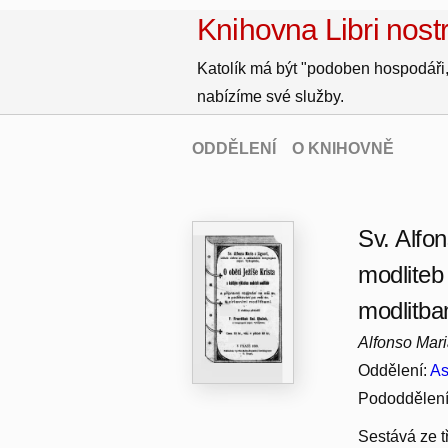
Knihovna Libri nostr
Katolík má být "podoben hospodáři,
nabízíme své služby.
ODDĚLENÍ
O KNIHOVNĚ
Sv. Alfo
modliteb
modlitba
Alfonso Mari
Oddělení:
As
Pododdělen
Sestává ze tř