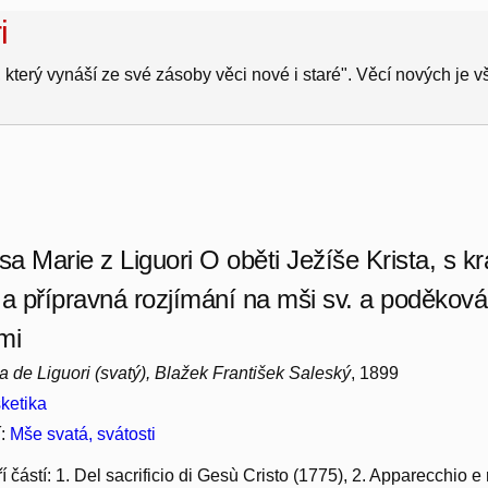
i
 který vynáší ze své zásoby věci nové i staré". Věcí nových je 
nsa Marie z Liguori O oběti Ježíše Krista, s
 a přípravná rozjímání na mši sv. a poděková
mi
a de Liguori (svatý), Blažek František Saleský
, 1899
ketika
í:
Mše svatá, svátosti
í částí: 1. Del sacrificio di Gesù Cristo (1775), 2. Apparecchio e