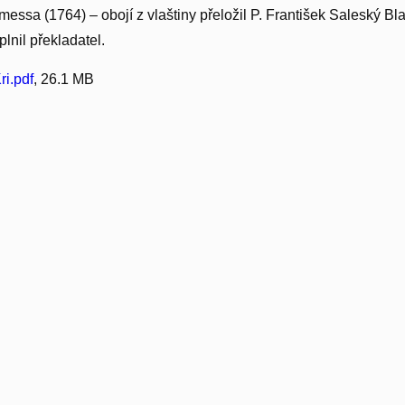
messa (1764) – obojí z vlaštiny přeložil P. František Saleský Bla
plnil překladatel.
i.pdf
, 26.1 MB