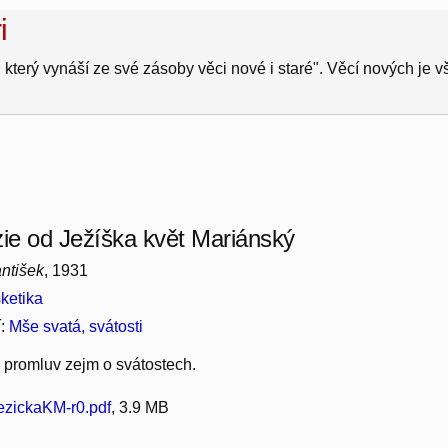
i
 který vynáší ze své zásoby věci nové i staré". Věcí nových je 
zie od Ježíška květ Mariánský
ntišek
, 1931
ketika
í:
Mše svatá, svátosti
 promluv zejm o svátostech.
zickaKM-r0.pdf
, 3.9 MB