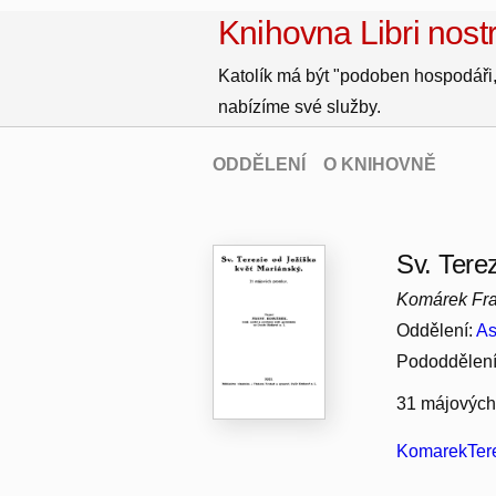
Knihovna Libri nostr
Katolík má být "podoben hospodáři,
nabízíme své služby.
ODDĚLENÍ
O KNIHOVNĚ
Sv. Tere
Komárek Fra
Oddělení:
As
Pododdělen
31 májových
KomarekTere