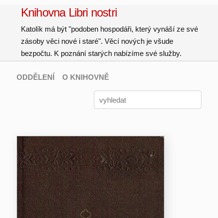
Knihovna Libri nostri
Katolík má být "podoben hospodáři, který vynáší ze své
zásoby věci nové i staré". Věcí nových je všude
bezpočtu. K poznání starých nabízíme své služby.
ODDĚLENÍ
O KNIHOVNĚ