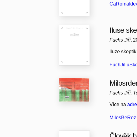
CaRomaIdeA
Iluse ske
Fuchs Jiří
, 
Iluze skepti
FuchJiIluSke
Milosrde
Fuchs Jiří, 
Více na
adr
MilosBeRoz-
Člověk b