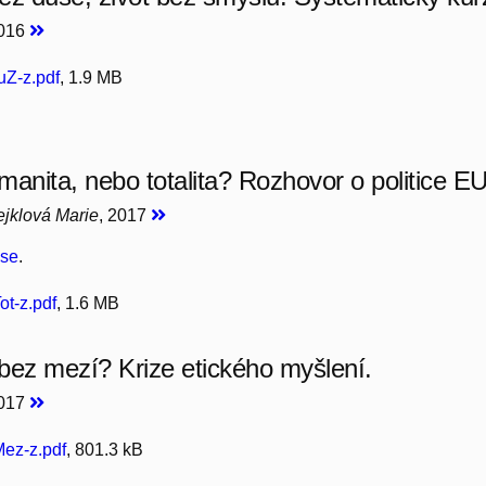
2016
Z-z.pdf
, 1.9 MB
manita, nebo totalita? Rozhovor o politice EU
Tejklová Marie
, 2017
ese
.
t-z.pdf
, 1.6 MB
bez mezí? Krize etického myšlení.
2017
ez-z.pdf
, 801.3 kB