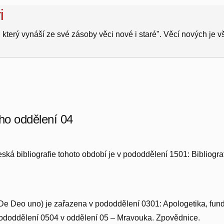
i
 který vynáší ze své zásoby věci nové i staré". Věcí nových je 
ého oddělení 04
ká bibliografie tohoto období je v pododdělení 1501: Bibliografi
e De Deo uno) je zařazena v pododdělení 0301: Apologetika, fun
 pododdělení 0504 v oddělení 05 – Mravouka. Zpovědnice.