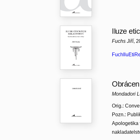
Iluze eti
Fuchs Jiří
, 
FuchIluEtiRe
Obrácení
Mondadori Le
Orig.: Conve
Pozn.: Publi
Apologetika 
nakladatelstv