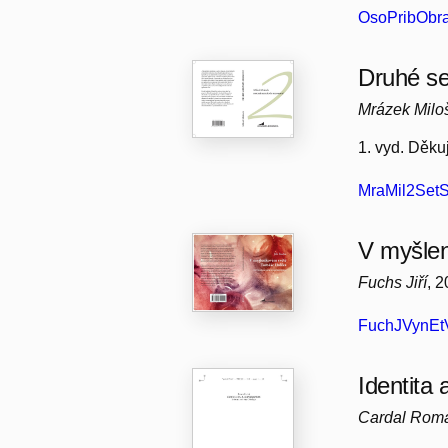
OsoPribObra
Druhé set
Mrázek Milo
1. vyd. Děku
MraMil2SetS
V myšle
Fuchs Jiří
, 
FuchJVynEt
Identita 
Cardal Rom