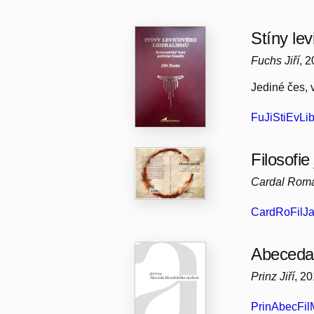
Stíny lev
Fuchs Jiří
, 
Jediné čes, 
FuJiStiEvLib
Filosofie
Cardal Rom
CardRoFilJa
Abeceda 
Prinz Jiří
, 2
PrinAbecFilM