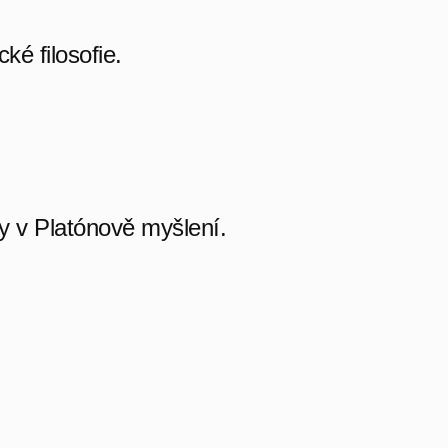
ké filosofie.
íny v Platónově myšlení.