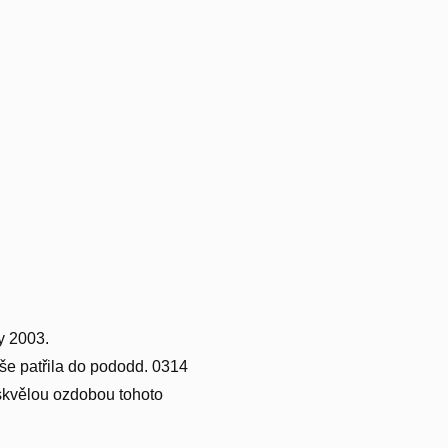
y 2003.
íše patřila do pododd. 0314
 skvělou ozdobou tohoto