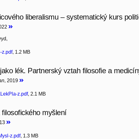
icového liberalismu – systematický kurs politic
2022
vyd,
-z.pdf
, 1.2 MB
 jako lék. Partnerský vztah filosofie a medic
an
, 2019
LekPla-z.pdf
, 2.1 MB
filosofického myšlení
013
ysl-z.pdf
, 1.3 MB