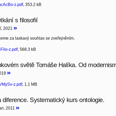
cAcBo-z.pdf
, 353.2 kB
kání s filosofií
š
, 2021
jeme za laskavý souhlas se zveřejněním.
Filo-z.pdf
, 568.3 kB
nkovém světě Tomáše Halíka. Od modernis
2019
VMySv-z.pdf
, 1.1 MB
a diference. Systematický kurs ontologie.
an
, 2011