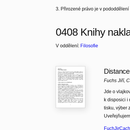
3. Přirozené právo je v pododdělení
0408 Knihy nakl
V oddělení:
Filosofie
Distance
Fuchs Jiří, 
Jde o vlajko
k disposici i
tisku, výber z
Uveřejňujeme
FuchJirCach