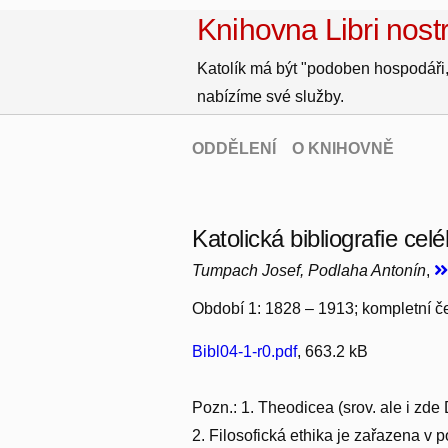
Knihovna Libri nostr
Katolík má být "podoben hospodáři,
nabízíme své služby.
ODDĚLENÍ
O KNIHOVNĚ
Katolická bibliografie cel
Tumpach Josef, Podlaha Antonín
,
Období 1: 1828 – 1913; kompletní čes
Bibl04-1-r0.pdf
, 663.2 kB
Pozn.: 1. Theodicea (srov. ale i zd
2. Filosofická ethika je zařazena v