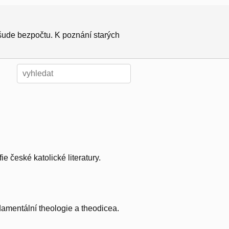
všude bezpočtu. K poznání starých
e české katolické literatury.
damentální theologie a theodicea.