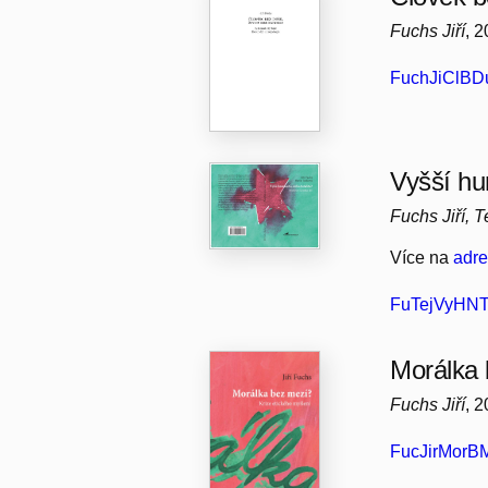
Fuchs Jiří
, 
FuchJiClBDu
Vyšší hu
Fuchs Jiří, 
Více na
adr
FuTejVyHNTo
Morálka 
Fuchs Jiří
, 
FucJirMorBM