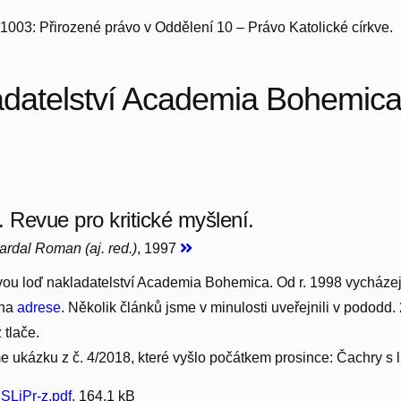
 1003: Přirozené právo v Oddělení 10 – Právo Katolické církve.
adatelství Academia Bohemic
. Revue pro kritické myšlení.
Cardal Roman (aj. red.)
, 1997
vou loď nakladatelství Academia Bohemica. Od r. 1998 vycházejí n
 na
adrese
. Několik článků jsme v minulosti uveřejnili v pododd
 tlače.
 ukázku z č. 4/2018, které vyšlo počátkem prosince: Čachry s li
SLiPr-z.pdf
, 164.1 kB