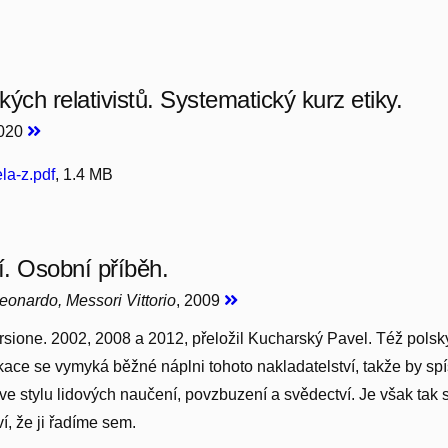
ckých relativistů. Systematický kurz etiky.
2020
la-z.pdf
, 1.4 MB
. Osobní příběh.
onardo, Messori Vittorio
, 2009
rsione. 2002, 2008 a 2012, přeložil Kucharský Pavel. Též polsk
kace se vymyká běžné náplni tohoto nakladatelství, takže by sp
ve stylu lidových naučení, povzbuzení a svědectví. Je však tak
í, že ji řadíme sem.