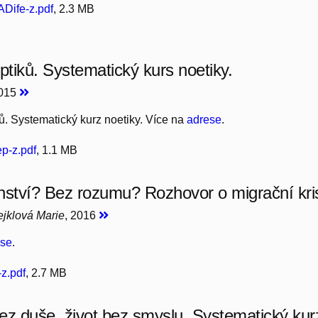
Dife-z.pdf
, 2.3 MB
ptiků. Systematický kurs noetiky.
2015
ků. Systematický kurz noetiky. Více na
adrese
.
p-z.pdf
, 1.1 MB
nství? Bez rozumu? Rozhovor o migrační kris
Tejklová Marie
, 2016
ese
.
z.pdf
, 2.7 MB
ez duše, život bez smyslu. Systematický kurz 