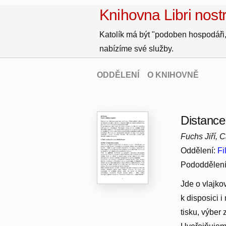
Knihovna Libri nostr
Katolík má být "podoben hospodáři,
nabízíme své služby.
ODDĚLENÍ
O KNIHOVNĚ
Distance
Fuchs Jiří, 
Oddělení:
Fi
Pododdělen
Jde o vlajko
k disposici i
tisku, výber z