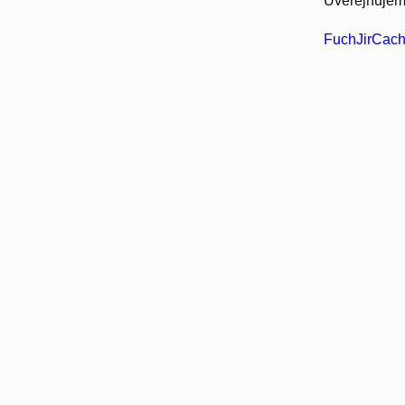
Uveřejňujeme
FuchJirCach