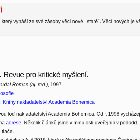
i
 který vynáší ze své zásoby věci nové i staré". Věcí nových je 
. Revue pro kritické myšlení.
Cardal Roman (aj. red.)
, 1997
losofie
í:
Knihy nakladatelství Academia Bohemica
vou loď nakladatelství Academia Bohemica. Od r. 1998 vycházejí n
 na
adrese
. Několik článků jsme v minulosti uveřejnili v pododd
 tlače.