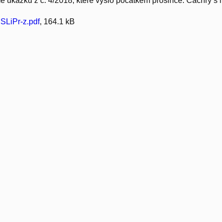
 ukázku z č. 4/2018, které vyšlo počátkem prosince: Čachry s li
SLiPr-z.pdf
, 164.1 kB