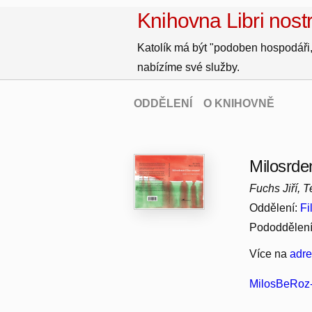
Knihovna Libri nostr
Katolík má být "podoben hospodáři,
nabízíme své služby.
ODDĚLENÍ
O KNIHOVNĚ
Milosrde
Fuchs Jiří, 
Oddělení:
Fi
Pododdělen
Více na
adr
MilosBeRoz-