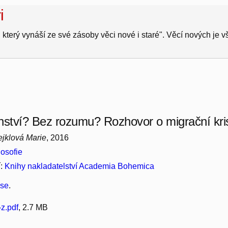
i
 který vynáší ze své zásoby věci nové i staré". Věcí nových je 
nství? Bez rozumu? Rozhovor o migrační kris
Tejklová Marie
, 2016
losofie
í:
Knihy nakladatelství Academia Bohemica
ese
.
z.pdf
, 2.7 MB