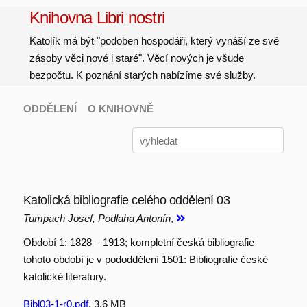
Knihovna Libri nostri
Katolík má být "podoben hospodáři, který vynáší ze své
zásoby věci nové i staré". Věcí nových je všude
bezpočtu. K poznání starých nabízíme své služby.
ODDĚLENÍ
O KNIHOVNĚ
Katolická bibliografie celého oddělení 03
Tumpach Josef, Podlaha Antonín
,
Období 1: 1828 – 1913; kompletní česká bibliografie
tohoto období je v pododdělení 1501: Bibliografie české
katolické literatury.
Bibl03-1-r0.pdf
, 3.6 MB