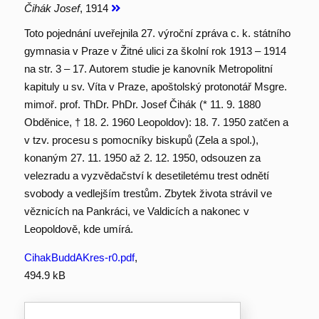
Čihák Josef
, 1914
Toto pojednání uveřejnila 27. výroční zpráva c. k. státního
gymnasia v Praze v Žitné ulici za školní rok 1913 – 1914
na str. 3 – 17. Autorem studie je kanovník Metropolitní
kapituly u sv. Víta v Praze, apoštolský protonotář Msgre.
mimoř. prof. ThDr. PhDr. Josef Čihák (* 11. 9. 1880
Obděnice, † 18. 2. 1960 Leopoldov): 18. 7. 1950 zatčen a
v tzv. procesu s pomocníky biskupů (Zela a spol.),
konaným 27. 11. 1950 až 2. 12. 1950, odsouzen za
velezradu a vyzvědačství k desetiletému trest odnětí
svobody a vedlejším trestům. Zbytek života strávil ve
věznicích na Pankráci, ve Valdicích a nakonec v
Leopoldově, kde umírá.
CihakBuddAKres-r0.pdf
,
494.9 kB