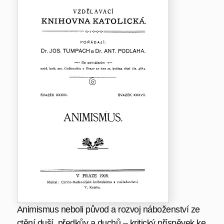
Animismus neboli původ a rozvoj náboženství ze
ctění duší, předkův a duchů – kritický příspěvek ke