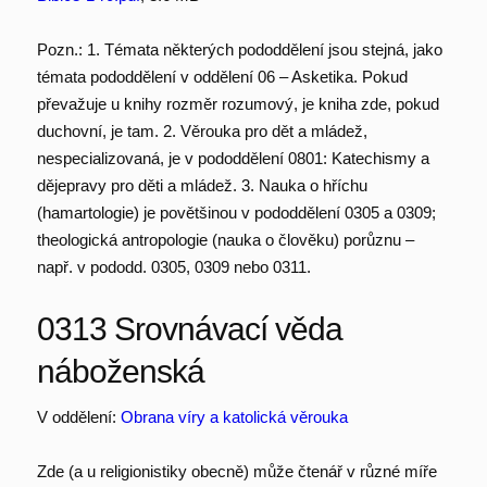
Pozn.: 1. Témata některých pododdělení jsou stejná, jako
témata pododdělení v oddělení 06 – Asketika. Pokud
převažuje u knihy rozměr rozumový, je kniha zde, pokud
duchovní, je tam. 2. Věrouka pro dět a mládež,
nespecializovaná, je v pododdělení 0801: Katechismy a
dějepravy pro děti a mládež. 3. Nauka o hříchu
(hamartologie) je povětšinou v pododdělení 0305 a 0309;
theologická antropologie (nauka o člověku) porůznu –
např. v pododd. 0305, 0309 nebo 0311.
0313 Srovnávací věda
náboženská
V oddělení:
Obrana víry a katolická věrouka
Zde (a u religionistiky obecně) může čtenář v různé míře