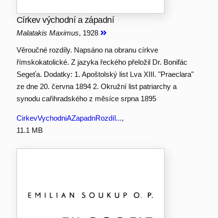
Církev východní a západní
Malatakis Maximus
, 1928
Věroučné rozdíly. Napsáno na obranu církve
římskokatolické. Z jazyka řeckého přeložil Dr. Bonifác
Segeťa. Dodatky: 1. Apoštolský list Lva XIII. "Praeclara"
ze dne 20. června 1894 2. Okružní list patriarchy a
synodu cařihradského z měsíce srpna 1895
CirkevVychodniAZapadnRozdíl...
,
11.1 MB