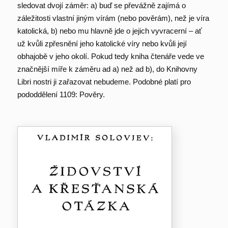
sledovat dvojí záměr: a) buď se převážně zajímá o
záležitosti vlastní jiným vírám (nebo pověrám), než je víra
katolická, b) nebo mu hlavně jde o jejich vyvracerní – ať
už kvůli zpřesnění jeho katolické víry nebo kvůli její
obhajobě v jeho okolí. Pokud tedy kniha čtenáře vede ve
značnější míře k záměru ad a) než ad b), do Knihovny
Libri nostri ji zařazovat nebudeme. Podobné platí pro
pododdělení 1109: Pověry.