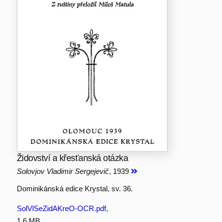
Židovství a křesťanská otázka
Solovjov Vladimir Sergejevič
, 1939
Dominikánská edice Krystal, sv. 36.
SolVlSeZidAKreO-OCR.pdf
,
1.6 MB