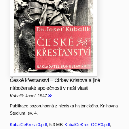
České křesťanství – Církev Kristova a jiné
náboženské společnosti v naší vlasti
Kubalík Josef
, 1947
Publikace pozoruhodná z hlediska historického. Knihovna
Studium, sv. 4.
KubalCeKres-r0.pdf
, 5.3 MB
KubalCeKres-OCR0.pdf
,