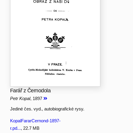
Farář z Černodola
Petr Kopal
, 1897
Jediné čes. vyd., autobiografické rysy.
KopalFararCernond-1897-
r.pd...
, 22.7 MB