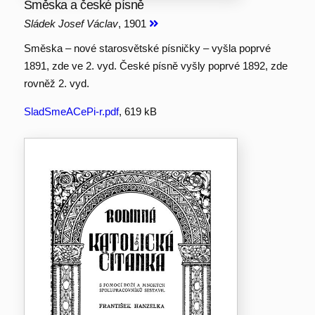
Směska a české písně
Sládek Josef Václav
, 1901
Směska – nové starosvětské písničky – vyšla poprvé
1891, zde ve 2. vyd. České písně vyšly poprvé 1892, zde
rovněž 2. vyd.
SladSmeACePi-r.pdf
, 619 kB