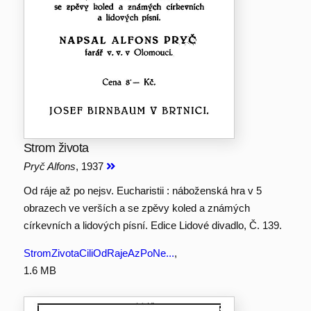
Strom života
Pryč Alfons
, 1937
Od ráje až po nejsv. Eucharistii : náboženská hra v 5
obrazech ve verších a se zpěvy koled a známých
církevních a lidových písní. Edice Lidové divadlo, Č. 139.
StromZivotaCiliOdRajeAzPoNe...
,
1.6 MB