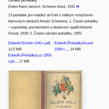
České pohádky
Erben Karel Jaromír, Scheiner Artuš
, 1941
13 pohádek pro mládež od 6 let s velikým množstvím
barevných obrázků Artuše Scheinera. 1. České pohádky
– uspořádal, poznámkami a doslovem opatřil Antonín
Grund, 1939; 2. České národní pohádky, 1955.
ErbenKJSchein-1941-r.pdf
,
ErbenKJPohadkyGrund-
12.5 MB
1939-r....
, 14 MB
ErbenKJPohadkyLuz-1955-
r.pd...
, 17 MB