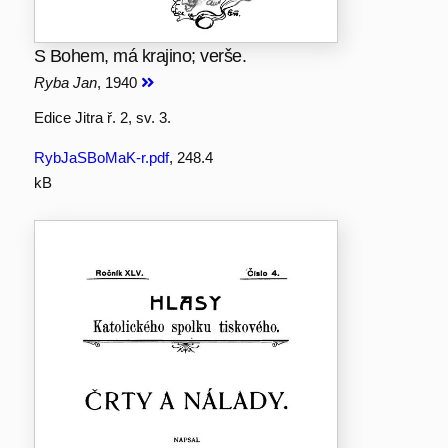
S Bohem, má krajino; verše.
Ryba Jan
, 1940
Edice Jitra ř. 2, sv. 3.
RybJaSBoMaK-r.pdf
, 248.4
kB