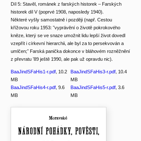
Díl 5: Stavěl, románek z farských historek – Farských
historek díl V (poprvé 1908, naposledy 1940).
Některé vyšly samostatně i později (např. Cestou
křížovou roku 1953: "vyprávění o životě pokrokového
kněze, který se ve snaze umožnit lidu lepší život dovedl
vzepřít i církevní hierarchii, ale byl za to persekvován a
umlčen;" Farská panička dokonce v bláhovém rozněžnění
z převratu ’89 ještě 1990, ale pak už opravdu nic).
BaaJindSFaHis1-r.pdf
, 10.2
BaaJindSFaHis3-r.pdf
, 10.4
MB
MB
BaaJindSFaHis4-r.pdf
, 9.6
BaaJindSFaHis5-r.pdf
, 3.6
MB
MB