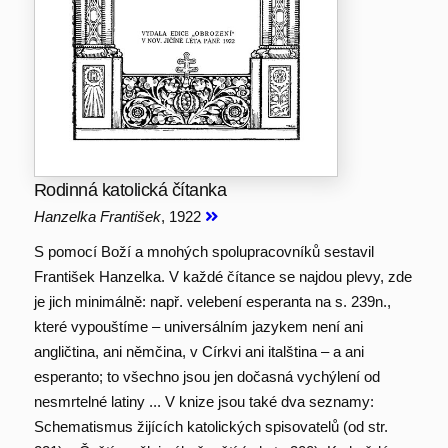
Rodinná katolická čítanka
Hanzelka František
, 1922
S pomocí Boží a mnohých spolupracovníků sestavil
František Hanzelka. V každé čítance se najdou plevy, zde
je jich minimálně: např. velebení esperanta na s. 239n.,
které vypouštíme – universálním jazykem není ani
angličtina, ani němčina, v Církvi ani italština – a ani
esperanto; to všechno jsou jen dočasná vychýlení od
nesmrtelné latiny ... V knize jsou také dva seznamy:
Schematismus žijících katolických spisovatelů (od str.