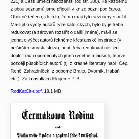
221) a Čeští umělci náboženští (od str. 300). Ke každému
z obou seznamů jsme připojili v knize pozn. pod čarou.
Obecně řečeno, jde o to, čemu mají tyto seznamy sloužit.
Má-li jít o výčty autorů ryze katolických, bylo by je třeba
redukovat (a zároveň rozšířit o další jména), má-li se
jednat o výčet autorů řekněme křesťanské inspirace (v
nejširším smyslu slova), není třeba redukovat nic, jen
doplnit řadu opomenutých jmen (včetně mladších, teprve
později působících autorů (tj. z krásné literatury např. Čep,
Renč, Zahradníček, z odborné Braito, Dvorník, Habáň
etc.). Za konsultaci děkujeme P. B.
RodKatCit-r.pdf
, 18.1 MB