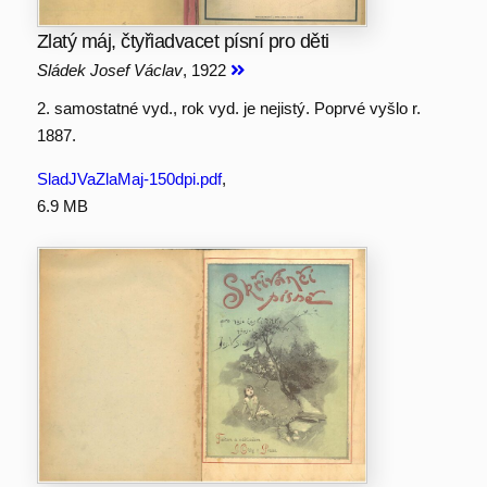
Zlatý máj, čtyřiadvacet písní pro děti
Sládek Josef Václav
, 1922
2. samostatné vyd., rok vyd. je nejistý. Poprvé vyšlo r.
1887.
SladJVaZlaMaj-150dpi.pdf
,
6.9 MB