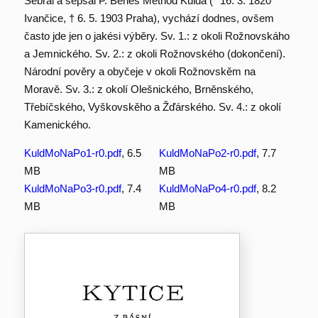
Sebral a sepsal P. Beneš Method Kulda (* 16. 3. 1820
Ivančice, † 6. 5. 1903 Praha), vychází dodnes, ovšem
často jde jen o jakési výběry. Sv. 1.: z okoli Rožnovskáho
a Jemnického. Sv. 2.: z okoli Rožnovského (dokončení).
Národní pověry a obyčeje v okoli Rožnovskěm na
Moravě. Sv. 3.: z okolí Olešnického, Brněnského,
Třebíčského, Vyškovskěho a Žďárského. Sv. 4.: z okolí
Kamenického.
KuldMoNaPo1-r0.pdf
, 6.5
KuldMoNaPo2-r0.pdf
, 7.7
MB
MB
KuldMoNaPo3-r0.pdf
, 7.4
KuldMoNaPo4-r0.pdf
, 8.2
MB
MB