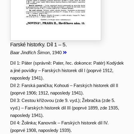
Farské historky. Díl 1 – 5.
Baar Jindřich Šimon
, 1940
Díl 1: Páter (správně: Pater, řec. dokonce: Patér) Kodýdek
a jiné povídky – Farských historek díl I (poprvé 1912,
naposledy 1941).
Díl 2: Farská panička; Kohouti – Farských historek díl II
(poprvé 1906; 1912, naposledy 1941).
Díl 3: Cestou křížovou (zde 9. vyd.); Žebračka (zde 5.
vyd.) – Farských historek díl III (poprvé 1899, zde 1935,
naposledy 1941).
Díl 4: Žolinka; Kanovník – Farských historek díl IV.
(poprvé 1908, naposledy 1939).