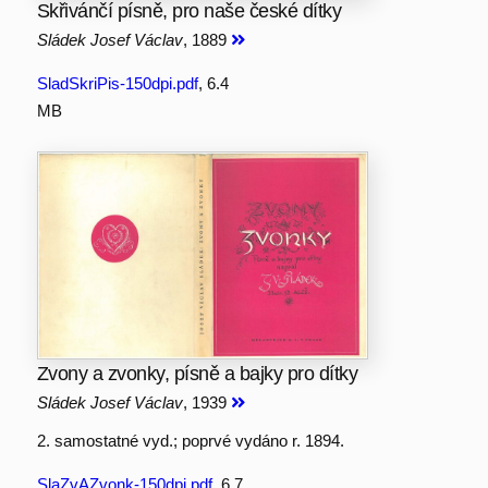
Skřivánčí písně, pro naše české dítky
Sládek Josef Václav
, 1889
SladSkriPis-150dpi.pdf
, 6.4
MB
Zvony a zvonky, písně a bajky pro dítky
Sládek Josef Václav
, 1939
2. samostatné vyd.; poprvé vydáno r. 1894.
SlaZvAZvonk-150dpi.pdf
, 6.7