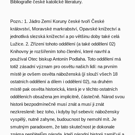
Bibliografie české katolické literatury.
Pozn.: 1. Jádro Zemí Koruny české tvoří České
království, Moravské markrabství, Opavské knížectví a
jednotlivá slezská knížectví a po většinu doby také celá
Lužice. 2. Zřízení tohoto oddělení (a také oddělení 02)
Knihovny je rozšířením toho členění, které navrhl a
používal Otec biskup Antonín Podlaha. Toto oddělení má
totiž zásadní význam pro osvětu našich lidí: na prvním
místě je ovšem osvěta náboženská (jí slouží všech 18
ostatních oddělení a dílem i oddělení 02), na druhém
místě pak osvěta historická, která je v těchto ostatních
odděleních obsažena jen implicitně, částečně. Národ svou
historii bezpodmínečně musí znát a musí ji znát
nezkresleně: bez toho, i kdyby byl sebevíc nábožensky
vyspělý, nutně zahyne, budoucnost by nemohl mít. Je
smutným paradoxem, že tato skutečnost je dokonale
známa nepřátelům národa, kteří národní historii zamlčují a