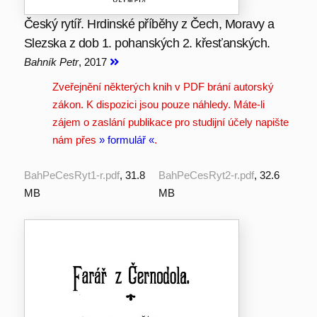
Český rytíř. Hrdinské příběhy z Čech, Moravy a
Slezska z dob 1. pohanských 2. křesťanských.
Bahník Petr
, 2017
Zveřejnění některých knih v PDF brání autorský
zákon. K dispozici jsou pouze náhledy. Máte-li
zájem o zaslání publikace pro studijní účely napište
nám přes
» formulář «
.
BahPeCesRyt1-r.pdf
, 31.8
BahPeCesRyt2-r.pdf
, 32.6
MB
MB