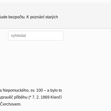
všude bezpočtu. K poznání starých
ana Nepomuckého, sv. 100 – a bylo to
 vypravěč příběhu (* 7. 2. 1869 Klenčí
d Čerchovem.