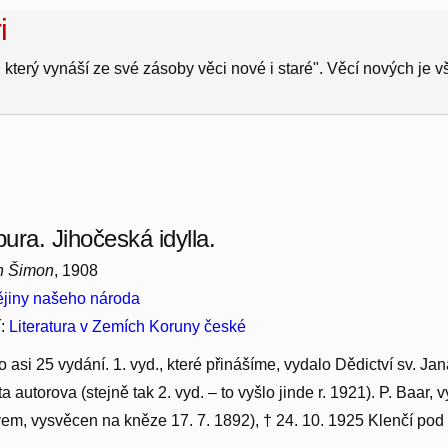
i
 který vynáší ze své zásoby věci nové i staré". Věcí nových je 
ura. Jihočeská idylla.
ch Šimon
, 1908
jiny našeho národa
í:
Literatura v Zemích Koruny české
 asi 25 vydání. 1. vyd., které přinášíme, vydalo Dědictví sv. J
ta autorova (stejně tak 2. vyd. – to vyšlo jinde r. 1921). P. Baar,
em, vysvěcen na kněze 17. 7. 1892), † 24. 10. 1925 Klenčí po