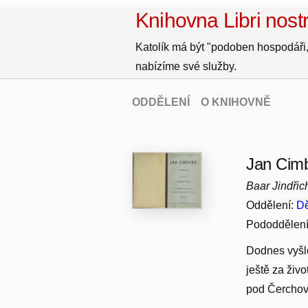
Knihovna Libri nostr
Katolík má být "podoben hospodáři,
nabízíme své služby.
ODDĚLENÍ
O KNIHOVNĚ
Jan Cimb
Baar Jindři
Oddělení:
Dě
Pododdělen
Dodnes vyšlo
ještě za živo
pod Čerchov