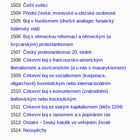
1503
Čeští světci
1504
Přední české, moravské a slezské osobnosti
1505
Boj s husitismem (dnešní analogie: fanatický
Islámský stát)
1506
Boj s německou reformací a německým (a
švýcarským) protestantismem
1507
Český protestantismus 20. století
1508
Církevní boj s francouzsko-americkým
liberalismem a osvícenstvím (a u nás s masarykismem)
1509
Církevní boj se socialismem (korporace,
oligarchové) šovinistickým nebo internacionálním
1510
Církevní boj s komunismem (znárodnění)
bolševickým nebo trockistickým
1511
Církevní boj se starým kapitalismem (blíže 1104)
1512
Církevní boj s rasismem a s popíráním ras
1513
Ostatní – český katolík ve veřejném životě
1514
Neúspěchy