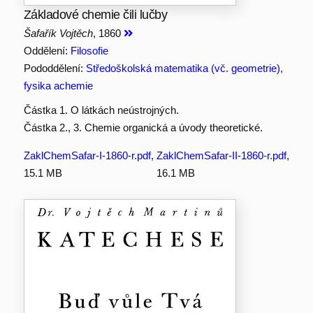
Základové chemie čili lučby
Šafařík Vojtěch
, 1860
Oddělení:
Filosofie
Pododdělení:
Středoškolská matematika (vč. geometrie),
fysika achemie
Částka 1. O látkách neústrojných.
Částka 2., 3. Chemie organická a úvody theoretické.
ZaklChemSafar-I-1860-r.pdf
,
ZaklChemSafar-II-1860-r.pdf
,
15.1 MB
16.1 MB