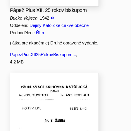
Pápež Pius XII. 25 rokov biskupom
Bucko Vojtech
, 1942
Oddělení:
Dějiny Katolické církve obecně
Pododdělení:
Řím
(látka pre akadémie) Druhé opravené vydanie.
PapezPiusXII25RokovBiskupom...
,
4.2 MB