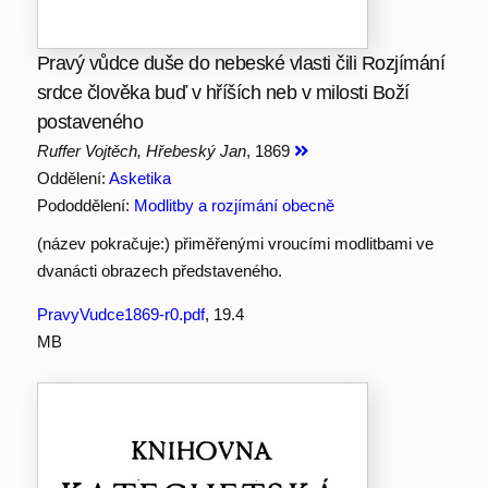
Pravý vůdce duše do nebeské vlasti čili Rozjímání
srdce člověka buď v hříších neb v milosti Boží
postaveného
Ruffer Vojtěch, Hřebeský Jan
, 1869
Oddělení:
Asketika
Pododdělení:
Modlitby a rozjímání obecně
(název pokračuje:) přiměřenými vroucími modlitbami ve
dvanácti obrazech představeného.
PravyVudce1869-r0.pdf
, 19.4
MB