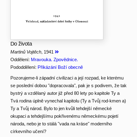
Do života
Martinů Vojtěch
, 1941
Oddělení:
Mravouka. Zpovědnice.
Pododdělení:
Přikázání Boží obecně
Pozorujeme-li západní civilizaci a její rozpad, ke kterému
se poslední dobou "dopracovala", pak je s podivem, že tak
bystrý a vzdělaný autor již před 80 lety po kapitole Ty a
Tvá rodina úplně vynechal kapitolu (Ty a Tvůj rod-kmen a)
Ty a Tvůj národ. Bylo to jen kvůli tehdejší německé
okupaci a tehdejšímu pokřivenému německému pojetí
národa, nebo je to stálá "vada na kráse" moderního
církevního učení?