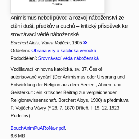
Animismus neboli původ a rozvoj náboženství ze
ctění duší, předkův a duchů – kritický příspěvek ke
srovnávací vědě náboženské.
Borchert Alois, Vávra Vojtěch
, 1905
Oddělení:
Obrana víry a katolická věrouka
Pododdělení:
Srovnávací věda náboženská
Vzdělavací knihovna katolická, sv. 37. České
autorisované vydání (Der Animismus oder Ursprung und
Entwicklung der Religion aus dem Seelen-, Ahnen- und
Geisterkult : ein kritischer Beitrag zur vergleichenden
Religionswissenschaft. Borchert Aloys, 1900) a předmluva
P. Vojtěcha Vávry (* 28. 7. 1870 Dříteň, † 19. 12. 1923
Rudolfov).
BouchAnimPuARoNa-r.pdf
,
6.6 MB