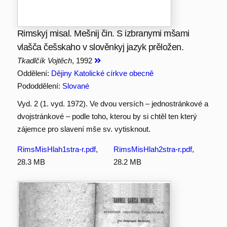
Rimskyj misal. Mešnij čin. S izbranymi mšami
vlašča češskaho v slověnkyj jazyk prěložen.
Tkadlčík Vojtěch
, 1992
Oddělení:
Dějiny Katolické církve obecně
Pododdělení:
Slované
Vyd. 2 (1. vyd. 1972). Ve dvou versích – jednostránkové a
dvojstránkové – podle toho, kterou by si chtěl ten který
zájemce pro slavení mše sv. vytisknout.
RimsMisHlah1stra-r.pdf
,
RimsMisHlah2stra-r.pdf
,
28.3 MB
28.2 MB