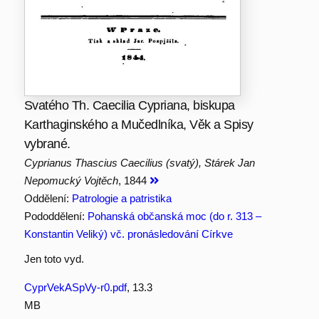
Svatého Th. Caecilia Cypriana, biskupa
Karthaginského a Mučedlníka, Věk a Spisy
vybrané.
Cyprianus Thascius Caecilius (svatý), Stárek Jan
Nepomucký Vojtěch
, 1844
Oddělení:
Patrologie a patristika
Pododdělení:
Pohanská občanská moc (do r. 313 –
Konstantin Veliký) vč. pronásledování Církve
Jen toto vyd.
CyprVekASpVy-r0.pdf
, 13.3
MB