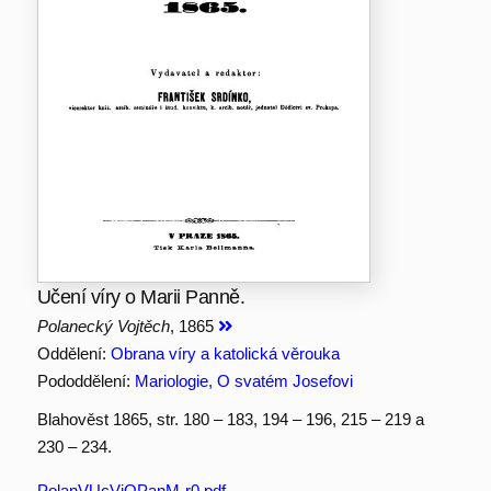
Učení víry o Marii Panně.
Polanecký Vojtěch
, 1865
Oddělení:
Obrana víry a katolická věrouka
Pododdělení:
Mariologie, O svatém Josefovi
Blahověst 1865, str. 180 – 183, 194 – 196, 215 – 219 a
230 – 234.
PolanVUcViOPanM-r0.pdf
,