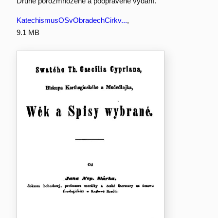
Druhé porozmnožené a poopravené vydání.
KatechismusOSvObradechCirkv...
,
9.1 MB