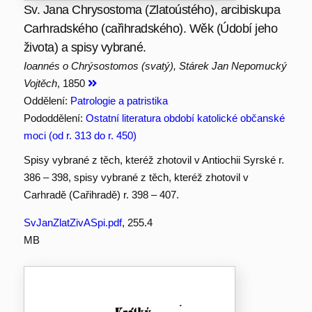
Sv. Jana Chrysostoma (Zlatoústého), arcibiskupa
Carhradského (cařihradského). Wěk (Údobí jeho
života) a spisy vybrané.
Ioannés o Chrýsostomos (svatý), Stárek Jan Nepomucký
Vojtěch
, 1850
Oddělení:
Patrologie a patristika
Pododdělení:
Ostatní literatura období katolické občanské
moci (od r. 313 do r. 450)
Spisy vybrané z těch, kteréž zhotovil v Antiochii Syrské r.
386 – 398, spisy vybrané z těch, kteréž zhotovil v
Carhradě (Cařihradě) r. 398 – 407.
SvJanZlatZivASpi.pdf
, 255.4
MB