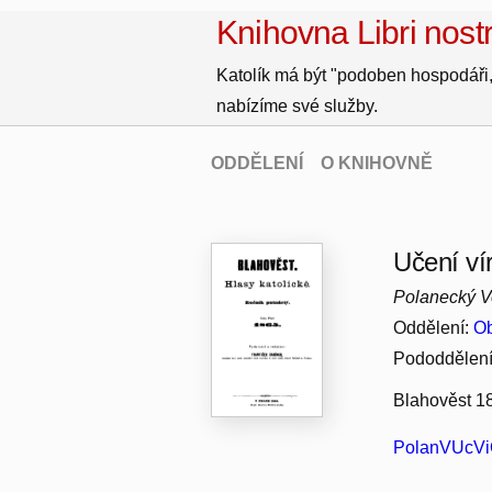
Knihovna Libri nostr
Katolík má být "podoben hospodáři,
nabízíme své služby.
ODDĚLENÍ
O KNIHOVNĚ
Učení ví
Polanecký V
Oddělení:
Ob
Pododdělen
Blahověst 18
PolanVUcVi