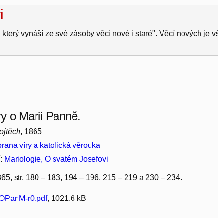
i
 který vynáší ze své zásoby věci nové i staré". Věcí nových je 
ry o Marii Panně.
ojtěch
, 1865
rana víry a katolická věrouka
í:
Mariologie, O svatém Josefovi
65, str. 180 – 183, 194 – 196, 215 – 219 a 230 – 234.
OPanM-r0.pdf
, 1021.6 kB