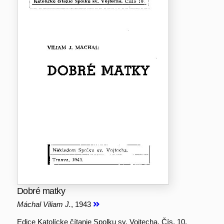
Dobré matky
Máchal Viliam J.
, 1943
Edice Katolícke čítanie Spolku sv. Vojtecha, Čís. 10.