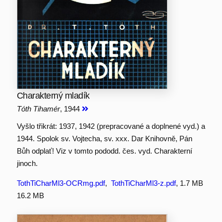
Charakterný mladík
Tóth Tihamér
, 1944
Vyšlo třikrát: 1937, 1942 (prepracované a doplnené vyd.) a
1944. Spolok sv. Vojtecha, sv. xxx. Dar Knihovně, Pán
Bůh odplať! Viz v tomto pododd. čes. vyd. Charakterní
jinoch.
TothTiCharMl3-OCRmg.pdf
,
TothTiCharMl3-z.pdf
, 1.7 MB
16.2 MB