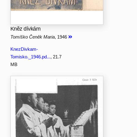
Kněz dívkám
Tomíško Čeněk Maria
, 1946
KnezDivkam-
Tomisko._1946.pd...
, 21.7
MB