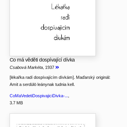
Co má věděti dospívající dívka
Csabová Markéta
, 1937
[lékařka radí dospívajícím dívkám]. Maďarský originál:
Amit a serdülö leánynak tudnia kell.
CoMaVedetiDospivajiciDivka-...
,
3.7 MB