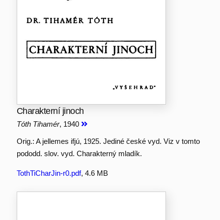
Charakterní jinoch
Tóth Tihamér
, 1940
Orig.: A jellemes ifjú, 1925. Jediné české vyd. Viz v tomto
pododd. slov. vyd. Charakterný mladík.
TothTiCharJin-r0.pdf
, 4.6 MB