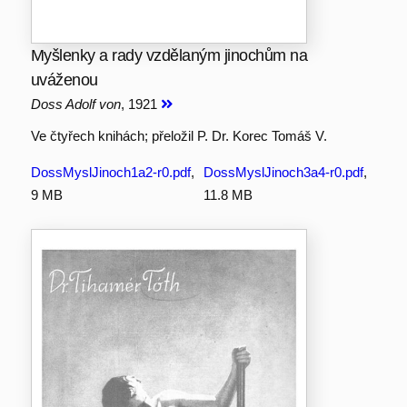
Myšlenky a rady vzdělaným jinochům na
uváženou
Doss Adolf von
, 1921
Ve čtyřech knihách; přeložil P. Dr. Korec Tomáš V.
DossMyslJinoch1a2-r0.pdf
,
DossMyslJinoch3a4-r0.pdf
,
9 MB
11.8 MB