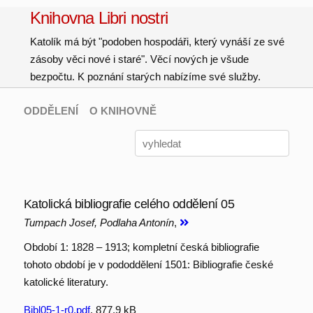
Knihovna Libri nostri
Katolík má být "podoben hospodáři, který vynáší ze své
zásoby věci nové i staré". Věcí nových je všude
bezpočtu. K poznání starých nabízíme své služby.
ODDĚLENÍ
O KNIHOVNĚ
Katolická bibliografie celého oddělení 05
Tumpach Josef, Podlaha Antonín
,
Období 1: 1828 – 1913; kompletní česká bibliografie
tohoto období je v pododdělení 1501: Bibliografie české
katolické literatury.
Bibl05-1-r0.pdf
, 877.9 kB