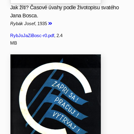
Jak žíti? Časové úvahy podle životopisu svatého
Jana Bosca.
Rybák Josef
, 1935
RybJoJaZiBosc-r0.pdf
, 2.4
MB