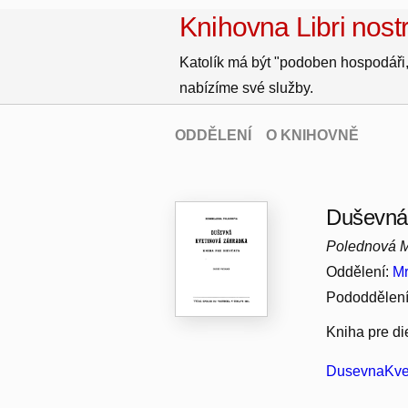
Knihovna Libri nostr
Katolík má být "podoben hospodáři,
nabízíme své služby.
ODDĚLENÍ
O KNIHOVNĚ
Duševná 
Polednová 
Oddělení:
Mr
Pododdělen
Kniha pre di
DusevnaKvet