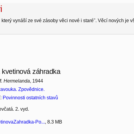
i
 který vynáší ze své zásoby věci nové i staré". Věcí nových je 
kvetinová záhradka
M. Hermelanda
, 1944
avouka. Zpovědnice.
í:
Povinnosti ostatních stavů
evčatá. 2. vyd.
inovaZahradka-Po...
, 8.3 MB