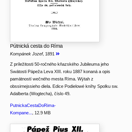
Pútnická cesta do Ríma
Kompánek Jozef
, 1891
Z príležitosti 50-ročného kňazského Jubileuma jeho
Swátosti Pápeža Leva XIII. roku 1887 konaná a opis
pamätností wečného mesta Ríma. Wýtah z
obssirnejssieho diela. Edice Podielowé kníhy Spolku sw.
Adalberta (Wogtecha), číslo 49.
PutnickaCestaDoRima-
Kompane...
, 12.9 MB