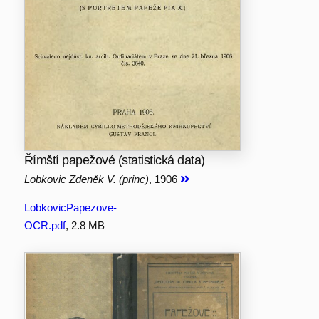
Římští papežové (statistická data)
Lobkovic Zdeněk V. (princ)
, 1906
LobkovicPapezove-
OCR.pdf
, 2.8 MB