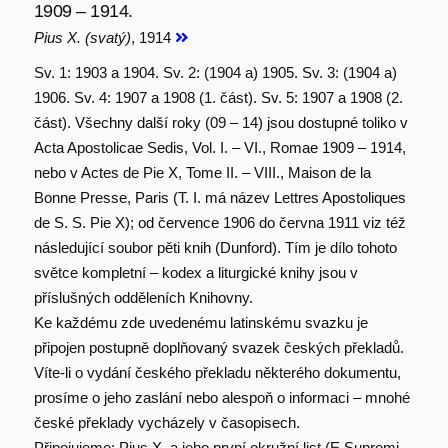
1909 – 1914.
Pius X. (svatý)
, 1914
Sv. 1: 1903 a 1904. Sv. 2: (1904 a) 1905. Sv. 3: (1904 a)
1906. Sv. 4: 1907 a 1908 (1. část). Sv. 5: 1907 a 1908 (2.
část). Všechny další roky (09 – 14) jsou dostupné toliko v
Acta Apostolicae Sedis, Vol. I. – VI., Romae 1909 – 1914,
nebo v Actes de Pie X, Tome II. – VIII., Maison de la
Bonne Presse, Paris (T. I. má název Lettres Apostoliques
de S. S. Pie X); od července 1906 do června 1911 viz též
následující soubor pěti knih (Dunford). Tím je dílo tohoto
světce kompletní – kodex a liturgické knihy jsou v
příslušných odděleních Knihovny.
Ke každému zde uvedenému latinskému svazku je
připojen postupně doplňovaný svazek českých překladů.
Víte-li o vydání českého překladu některého dokumentu,
prosíme o jeho zaslání nebo alespoň o informaci – mnohé
české překlady vycházely v časopisech.
Připojujeme: Pius X. a jeho první okružní list (E Supremi