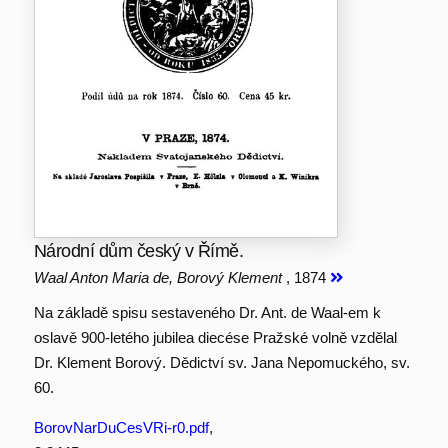
Národní dům český v Římě.
Waal Anton Maria de, Borový Klement
, 1874
Na základě spisu sestaveného Dr. Ant. de Waal-em k
oslavě 900-letého jubilea diecése Pražské volně vzdělal
Dr. Klement Borový. Dědictví sv. Jana Nepomuckého, sv.
60.
BorovNarDuCesVRi-r0.pdf
,