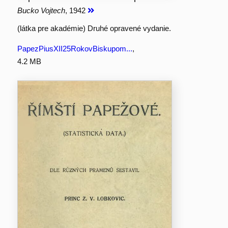
Bucko Vojtech
, 1942
(látka pre akadémie) Druhé opravené vydanie.
PapezPiusXII25RokovBiskupom...
,
4.2 MB