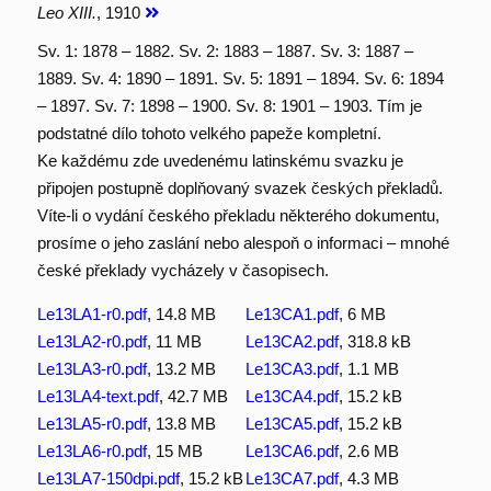
Leo XIII.
, 1910
Sv. 1: 1878 – 1882. Sv. 2: 1883 – 1887. Sv. 3: 1887 –
1889. Sv. 4: 1890 – 1891. Sv. 5: 1891 – 1894. Sv. 6: 1894
– 1897. Sv. 7: 1898 – 1900. Sv. 8: 1901 – 1903. Tím je
podstatné dílo tohoto velkého papeže kompletní.
Ke každému zde uvedenému latinskému svazku je
připojen postupně doplňovaný svazek českých překladů.
Víte-li o vydání českého překladu některého dokumentu,
prosíme o jeho zaslání nebo alespoň o informaci – mnohé
české překlady vycházely v časopisech.
Le13LA1-r0.pdf
, 14.8 MB
Le13CA1.pdf
, 6 MB
Le13LA2-r0.pdf
, 11 MB
Le13CA2.pdf
, 318.8 kB
Le13LA3-r0.pdf
, 13.2 MB
Le13CA3.pdf
, 1.1 MB
Le13LA4-text.pdf
, 42.7 MB
Le13CA4.pdf
, 15.2 kB
Le13LA5-r0.pdf
, 13.8 MB
Le13CA5.pdf
, 15.2 kB
Le13LA6-r0.pdf
, 15 MB
Le13CA6.pdf
, 2.6 MB
Le13LA7-150dpi.pdf
, 15.2 kB
Le13CA7.pdf
, 4.3 MB