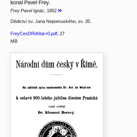
konal Pavel Frey.
Frey Pavel Ignác
, 1852
Dědictví sv. Jana Nepomuského, sv. 35.
FreyCesDRiAItal-r0.pdf
, 27
MB