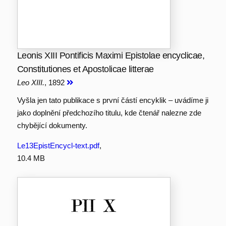
Leonis XIII Pontificis Maximi Epistolae encyclicae,
Constitutiones et Apostolicae litterae
Leo XIII.
, 1892
Vyšla jen tato publikace s první částí encyklik – uvádíme ji
jako doplnění předchozího titulu, kde čtenář nalezne zde
chybějící dokumenty.
Le13EpistEncycl-text.pdf
,
10.4 MB