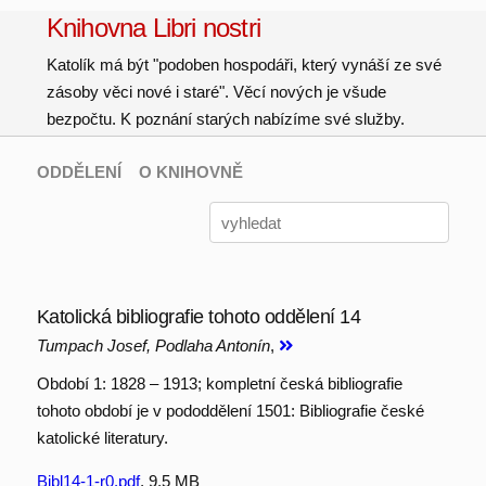
Knihovna Libri nostri
Katolík má být "podoben hospodáři, který vynáší ze své
zásoby věci nové i staré". Věcí nových je všude
bezpočtu. K poznání starých nabízíme své služby.
ODDĚLENÍ
O KNIHOVNĚ
Katolická bibliografie tohoto oddělení 14
Tumpach Josef, Podlaha Antonín
,
Období 1: 1828 – 1913; kompletní česká bibliografie
tohoto období je v pododdělení 1501: Bibliografie české
katolické literatury.
Bibl14-1-r0.pdf
, 9.5 MB