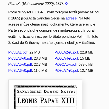
Pius IX. (blahoslavený 2000)
, 1878
První díl vyšel r. 1854. Jiným zdrojem textů (avšak až od
r. 1865) jsou Acta Sanctae Sedis na
adrese
. Na této
adrese může čtenář najít i dokumenty, které uveřejňuje
Parte seconda che comprende i motu-proprii, chirografi,
editti, notificazioni ec. per lo Stato pontificio Vol. I., II. Tuto
2. část do Knihovny nezařazujeme, neboť je v italštině.
Pi09LA1.pdf
, 22 MB
Pi09LA2-r0.pdf
, 22.8 MB
Pi09LA3-r0.pdf
, 23.3 MB
Pi09LA4-r0.pdf
, 15 MB
Pi09LA5-r0.pdf
, 22.7 MB
Pi09CA5-r.pdf
, 689.6 kB
Pi09LA6-r0.pdf
, 11.6 MB
Pi09LA7-r0.pdf
, 12.7 MB