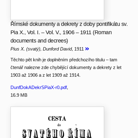
Římské dokumenty a dekrety z doby pontifikátu sv.
Pia X., Vol. I. – Vol. V., 1906 – 1911 (Roman
documents and decrees)
Pius X. (svatý), Dunford David
, 1911
Těchto pět knih je doplněním předchozího titulu – tam
čtenář nalezne zde chybějící dokumenty a dekrety z let
1903 až 1906 a z let 1909 až 1914.
DunfDokADekrSPiaX-r0.pdf
,
16.9 MB