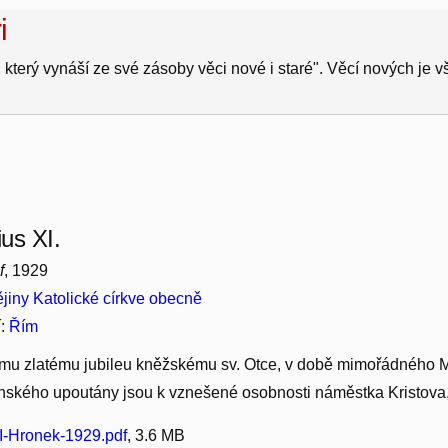
i
 který vynáší ze své zásoby věci nové i staré". Věcí nových je 
us XI.
f
, 1929
jiny Katolické církve obecně
í:
Řím
u zlatému jubileu kněžskému sv. Otce, v době mimořádného Mil
anského upoutány jsou k vznešené osobnosti náměstka Kristova
-Hronek-1929.pdf
, 3.6 MB