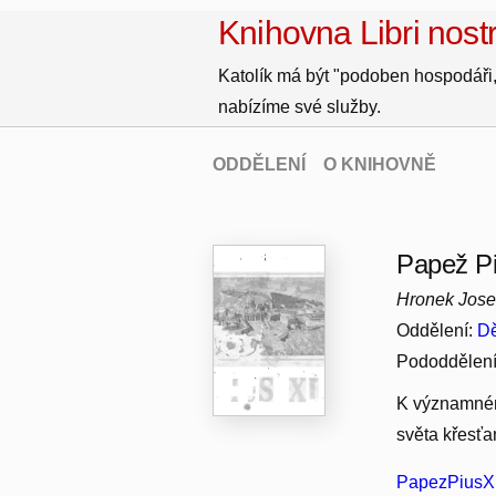
Knihovna Libri nostr
Katolík má být "podoben hospodáři,
nabízíme své služby.
ODDĚLENÍ
O KNIHOVNĚ
Papež Pi
Hronek Jose
Oddělení:
Dě
Pododdělen
K významném
světa křesť
PapezPiusXI