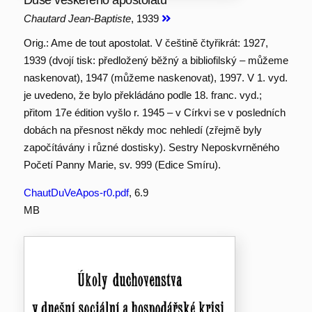
Duše veškerého apoštolátu
Chautard Jean-Baptiste
, 1939
Orig.: Ame de tout apostolat. V češtině čtyřikrát: 1927,
1939 (dvojí tisk: předložený běžný a bibliofilský – můžeme
naskenovat), 1947 (můžeme naskenovat), 1997. V 1. vyd.
je uvedeno, že bylo překládáno podle 18. franc. vyd.;
přitom 17e édition vyšlo r. 1945 – v Církvi se v posledních
dobách na přesnost někdy moc nehledí (zřejmě byly
započítávány i různé dostisky). Sestry Neposkvrněného
Početí Panny Marie, sv. 999 (Edice Smíru).
ChautDuVeApos-r0.pdf
, 6.9
MB