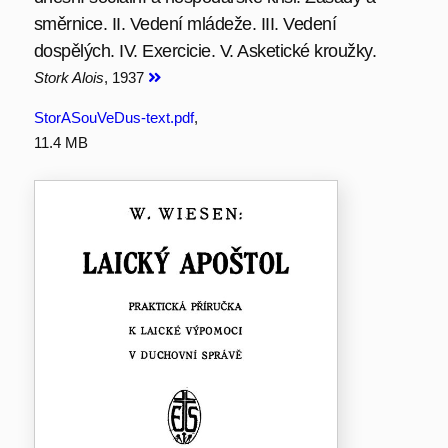
směrnice. II. Vedení mládeže. III. Vedení
dospělých. IV. Exercicie. V. Asketické kroužky.
Stork Alois
, 1937
StorASouVeDus-text.pdf
,
11.4 MB