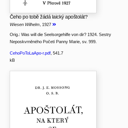
Čeho po tobě žádá laický apoštolát?
Wiesen Wilhelm
, 1927
Orig.: Was will die Seelsorgehilfe von dir? 1924. Sestry
Neposkvrněného Početí Panny Marie, sv. 999.
CehoPoToLaApo-r.pdf
, 541.7
kB