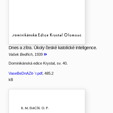
Dnes a zítra. Úkoly české katolické inteligence.
Vašek Bedřich
, 1939
Dominikánská edice Krystal, sv. 40.
VaseBeDnAZit-¨r.pdf
, 485.2
kB