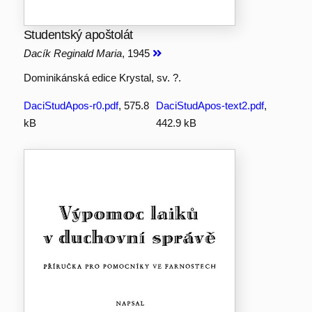
Studentský apoštolát
Dacík Reginald Maria
, 1945
Dominikánská edice Krystal, sv. ?.
DaciStudApos-r0.pdf
, 575.8
DaciStudApos-text2.pdf
,
kB
442.9 kB