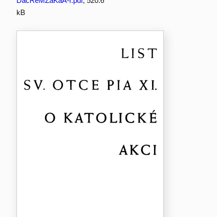
DacReMZaKaA-r.pdf
, 520.6
kB