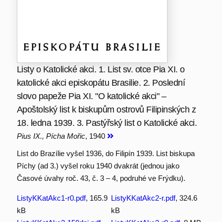
Listy o Katolické akci. 1. List sv. otce Pia XI. o
katolické akci episkopátu Brasilie. 2. Poslední
slovo papeže Pia XI. "O katolické akci" –
Apoštolský list k biskupům ostrovů Filipinských z
18. ledna 1939. 3. Pastýřský list o Katolické akci.
Pius IX., Pícha Mořic
, 1940
List do Brazílie vyšel 1936, do Filipín 1939. List biskupa
Píchy (ad 3.) vyšel roku 1940 dvakrát (jednou jako
Časové úvahy roč. 43, č. 3 – 4, podruhé ve Frýdku).
ListyKKatAkc1-r0.pdf
, 165.9
ListyKKatAkc2-r.pdf
, 324.6
kB
kB