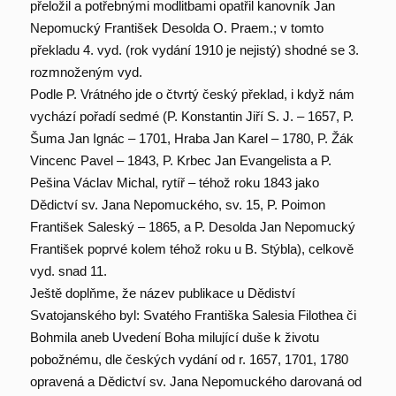
přeložil a potřebnými modlitbami opatřil kanovník Jan
Nepomucký František Desolda O. Praem.; v tomto
překladu 4. vyd. (rok vydání 1910 je nejistý) shodné se 3.
rozmnoženým vyd.
Podle P. Vrátného jde o čtvrtý český překlad, i když nám
vychází pořadí sedmé (P. Konstantin Jiří S. J. – 1657, P.
Šuma Jan Ignác – 1701, Hraba Jan Karel – 1780, P. Žák
Vincenc Pavel – 1843, P. Krbec Jan Evangelista a P.
Pešina Václav Michal, rytíř – téhož roku 1843 jako
Dědictví sv. Jana Nepomuckého, sv. 15, P. Poimon
František Saleský – 1865, a P. Desolda Jan Nepomucký
František poprvé kolem téhož roku u B. Stýbla), celkově
vyd. snad 11.
Ještě doplňme, že název publikace u Dědiství
Svatojanského byl: Svatého Františka Salesia Filothea či
Bohmila aneb Uvedení Boha milující duše k životu
pobožnému, dle českých vydání od r. 1657, 1701, 1780
opravená a Dědictví sv. Jana Nepomuckého darovaná od