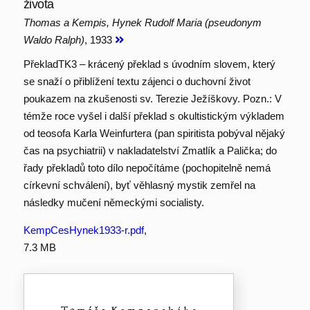
života
Thomas a Kempis, Hynek Rudolf Maria (pseudonym
Waldo Ralph)
, 1933
PřekladTK3 – krácený překlad s úvodním slovem, který
se snaží o přiblížení textu zájenci o duchovní život
poukazem na zkušenosti sv. Terezie Ježíškovy. Pozn.: V
témže roce vyšel i další překlad s okultistickým výkladem
od teosofa Karla Weinfurtera (pan spiritista pobýval nějaký
čas na psychiatrii) v nakladatelství Zmatlík a Palička; do
řady překladů toto dílo nepočítáme (pochopitelně nemá
církevní schválení), byť věhlasný mystik zemřel na
následky mučení německými socialisty.
KempCesHynek1933-r.pdf
,
7.3 MB