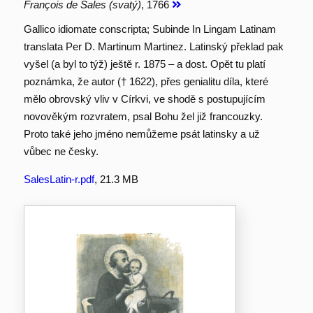
François de Sales (svatý)
, 1766
Gallico idiomate conscripta; Subinde In Lingam Latinam
translata Per D. Martinum Martinez. Latinský překlad pak
vyšel (a byl to týž) ještě r. 1875 – a dost. Opět tu platí
poznámka, že autor († 1622), přes genialitu díla, které
mělo obrovský vliv v Církvi, ve shodě s postupujícím
novověkým rozvratem, psal Bohu žel již francouzky.
Proto také jeho jméno nemůžeme psát latinsky a už
vůbec ne česky.
SalesLatin-r.pdf
, 21.3 MB