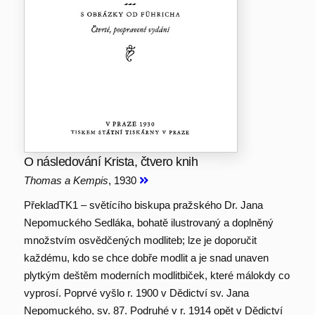
O následování Krista, čtvero knih
Thomas a Kempis
, 1930
PřekladTK1 – světícího biskupa pražského Dr. Jana
Nepomuckého Sedláka, bohatě ilustrovaný a doplněný
množstvím osvědčených modliteb; lze je doporučit
každému, kdo se chce dobře modlit a je snad unaven
plytkým deštěm moderních modlitbiček, které málokdy co
vyprosí. Poprvé vyšlo r. 1900 v Dědictví sv. Jana
Nepomuckého, sv. 87. Podruhé v r. 1914 opět v Dědictví