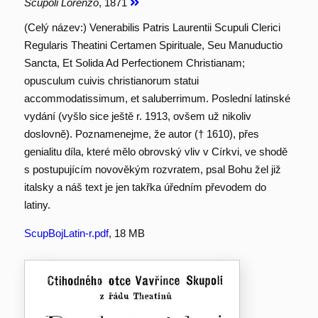
Scupoli Lorenzo
, 1871
(Celý název:) Venerabilis Patris Laurentii Scupuli Clerici
Regularis Theatini Certamen Spirituale, Seu Manuductio
Sancta, Et Solida Ad Perfectionem Christianam;
opusculum cuivis christianorum statui
accommodatissimum, et saluberrimum. Poslední latinské
vydání (vyšlo sice ještě r. 1913, ovšem už nikoliv
doslovně). Poznamenejme, že autor († 1610), přes
genialitu díla, které mělo obrovský vliv v Církvi, ve shodě
s postupujícím novověkým rozvratem, psal Bohu žel již
italsky a náš text je jen takřka úředním převodem do
latiny.
ScupBojLatin-r.pdf
, 18 MB