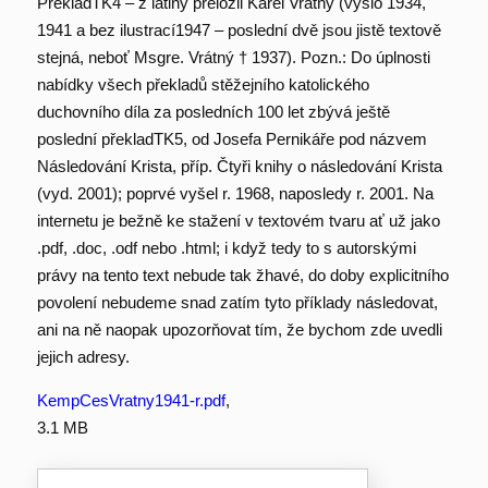
PřekladTK4 – z latiny přeložil Karel Vrátný (vyšlo 1934,
1941 a bez ilustrací1947 – poslední dvě jsou jistě textově
stejná, neboť Msgre. Vrátný † 1937). Pozn.: Do úplnosti
nabídky všech překladů stěžejního katolického
duchovního díla za posledních 100 let zbývá ještě
poslední překladTK5, od Josefa Pernikáře pod názvem
Následování Krista, příp. Čtyři knihy o následování Krista
(vyd. 2001); poprvé vyšel r. 1968, naposledy r. 2001. Na
internetu je bežně ke stažení v textovém tvaru ať už jako
.pdf, .doc, .odf nebo .html; i když tedy to s autorskými
právy na tento text nebude tak žhavé, do doby explicitního
povolení nebudeme snad zatím tyto příklady následovat,
ani na ně naopak upozorňovat tím, že bychom zde uvedli
jejich adresy.
KempCesVratny1941-r.pdf
,
3.1 MB