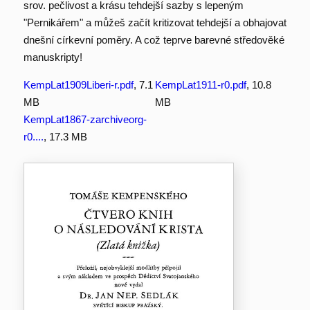
srov. pečlivost a krásu tehdejší sazby s lepeným
"Pernikářem" a můžeš začít kritizovat tehdejší a obhajovat
dnešní církevní poměry. A což teprve barevné středověké
manuskripty!
KempLat1909Liberi-r.pdf
, 7.1
KempLat1911-r0.pdf
, 10.8
MB
MB
KempLat1867-zarchiveorg-
r0....
, 17.3 MB