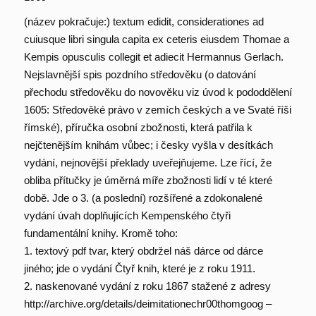
(název pokračuje:) textum edidit, considerationes ad
cuiusque libri singula capita ex ceteris eiusdem Thomae a
Kempis opusculis collegit et adiecit Hermannus Gerlach.
Nejslavnější spis pozdního středověku (o datování
přechodu středověku do novověku viz úvod k pododdělení
1605: Středověké právo v zemích českých a ve Svaté říši
římské), příručka osobní zbožnosti, která patřila k
nejčtenějším knihám vůbec; i česky vyšla v desítkách
vydání, nejnovější překlady uveřejňujeme. Lze řící, že
obliba přítučky je úměrná míře zbožnosti lidí v té které
době. Jde o 3. (a poslední) rozšířené a zdokonalené
vydání úvah doplňujících Kempenského čtyři
fundamentální knihy. Kromě toho:
1. textový pdf tvar, který obdržel náš dárce od dárce
jiného; jde o vydání Čtyř knih, které je z roku 1911.
2. naskenované vydání z roku 1867 stažené z adresy
http://archive.org/details/deimitationechr00thomgoog –