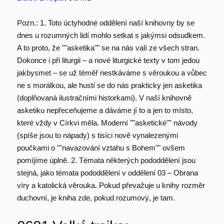
Pozn.: 1. Toto úctyhodné oddělení naší knihovny by se
dnes u rozumných lidí mohlo setkat s jakýmsi odsudkem.
A to proto, že ""asketika"" se na nás valí ze všech stran.
Dokonce i při liturgii – a nové liturgické texty v tom jedou
jakbysmet – se už téměř nestkáváme s věroukou a vůbec
ne s morálkou, ale hustí se do nás prakticky jen asketika
(doplňovaná ilustračními historkami). V naší knihovně
asketiku nepřeceňujeme a dáváme jí to a jen to místo,
které vždy v Církvi měla. Moderní ""asketické"" návody
(spíše jsou to nápady) s tisíci nově vynalezenými
poučkami o ""navazování vztahu s Bohem"" ovšem
pomíjíme úplně. 2. Témata některých pododdělení jsou
stejná, jako témata pododdělení v oddělení 03 – Obrana
víry a katolická věrouka. Pokud převažuje u knihy rozměr
duchovní, je kniha zde, pokud rozumový, je tam.