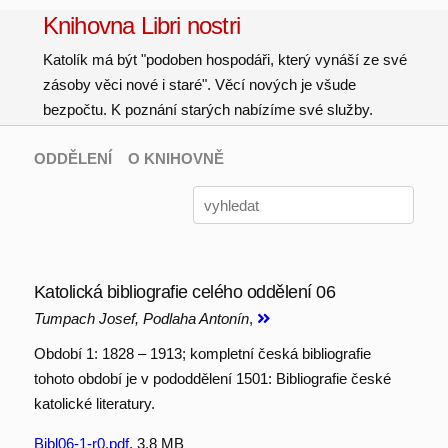
Knihovna Libri nostri
Katolík má být "podoben hospodáři, který vynáší ze své
zásoby věci nové i staré". Věcí nových je všude
bezpočtu. K poznání starých nabízíme své služby.
ODDĚLENÍ
O KNIHOVNĚ
Katolická bibliografie celého oddělení 06
Tumpach Josef, Podlaha Antonín
,
Období 1: 1828 – 1913; kompletní česká bibliografie
tohoto období je v pododdělení 1501: Bibliografie české
katolické literatury.
Bibl06-1-r0.pdf
, 3.8 MB