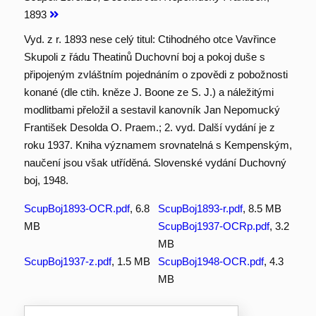
1893
Vyd. z r. 1893 nese celý titul: Ctihodného otce Vavřince
Skupoli z řádu Theatinů Duchovní boj a pokoj duše s
připojeným zvláštním pojednáním o zpovědi z pobožnosti
konané (dle ctih. kněze J. Boone ze S. J.) a náležitými
modlitbami přeložil a sestavil kanovník Jan Nepomucký
František Desolda O. Praem.; 2. vyd. Další vydání je z
roku 1937. Kniha významem srovnatelná s Kempenským,
naučení jsou však utříděná. Slovenské vydání Duchovný
boj, 1948.
ScupBoj1893-OCR.pdf
, 6.8
ScupBoj1893-r.pdf
, 8.5 MB
MB
ScupBoj1937-OCRp.pdf
, 3.2
MB
ScupBoj1937-z.pdf
, 1.5 MB
ScupBoj1948-OCR.pdf
, 4.3
MB